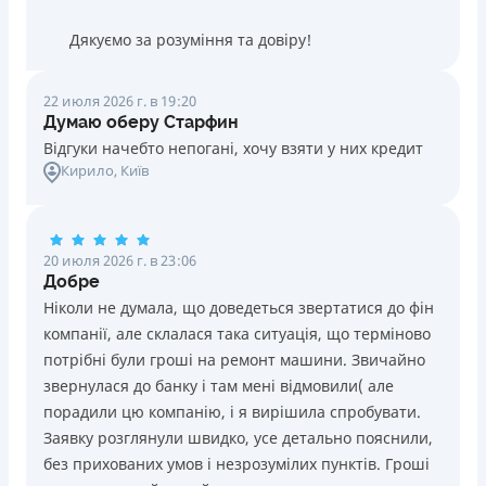
Дякуємо за розуміння та довіру!
22 июля 2026 г. в 19:20
Думаю оберу Старфин
Відгуки начебто непогані, хочу взяти у них кредит
Кирило
, Київ
20 июля 2026 г. в 23:06
Добре
Ніколи не думала, що доведеться звертатися до фін
компанії, але склалася така ситуація, що терміново
потрібні були гроші на ремонт машини. Звичайно
звернулася до банку і там мені відмовили( але
порадили цю компанію, і я вирішила спробувати.
Заявку розглянули швидко, усе детально пояснили,
без прихованих умов і незрозумілих пунктів. Гроші