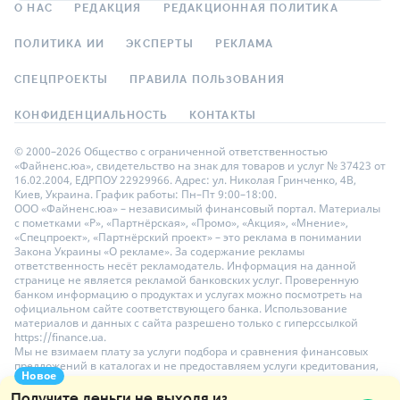
О НАС
РЕДАКЦИЯ
РЕДАКЦИОННАЯ ПОЛИТИКА
ПОЛИТИКА ИИ
ЭКСПЕРТЫ
РЕКЛАМА
СПЕЦПРОЕКТЫ
ПРАВИЛА ПОЛЬЗОВАНИЯ
КОНФИДЕНЦИАЛЬНОСТЬ
КОНТАКТЫ
© 2000–2026 Общество с ограниченной ответственностью
«Файненс.юа», свидетельство на знак для товаров и услуг № 37423 от
16.02.2004, ЕДРПОУ 22929966. Адрес: ул. Николая Гринченко, 4В,
Киев, Украина. График работы: Пн–Пт 9:00–18:00.
ООО «Файненс.юа» – независимый финансовый портал. Материалы
с пометками «Р», «Партнёрская», «Промо», «Акция», «Мнение»,
«Спецпроект», «Партнёрский проект» – это реклама в понимании
Закона Украины «О рекламе». За содержание рекламы
ответственность несёт рекламодатель. Информация на данной
странице не является рекламой банковских услуг. Проверенную
банком информацию о продуктах и услугах можно посмотреть на
официальном сайте соответствующего банка. Использование
материалов и данных с сайта разрешено только с гиперссылкой
https://finance.ua.
Мы не взимаем плату за услуги подбора и сравнения финансовых
предложений в каталогах и не предоставляем услуги кредитования,
Новое
размещения депозитов и страхования. Ваши личные данные на
сайте защищены шифрованием AES-256.
Получите деньги не выходя из