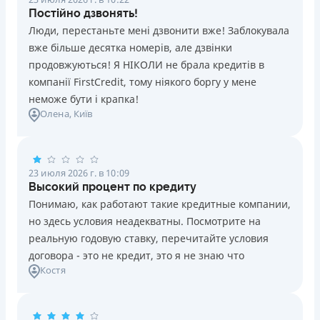
Постійно дзвонять!
Люди, перестаньте мені дзвонити вже! Заблокувала
вже більше десятка номерів, але дзвінки
продовжуються! Я НІКОЛИ не брала кредитів в
компанії FirstCredit, тому ніякого боргу у мене
неможе бути і крапка!
Олена
, Київ
23 июля 2026 г. в 10:09
Высокий процент по кредиту
Понимаю, как работают такие кредитные компании,
но здесь условия неадекватны. Посмотрите на
реальную годовую ставку, перечитайте условия
договора - это не кредит, это я не знаю что
Костя