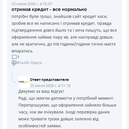
23 июля 2026 г. в 10:07
отримав кредит - все нормально
потрібні були гроші, знайшов сайт кредит каси,
зробив все як написано і отримав кредит. правда
підтвердження довго йшло та і хоча пишуть, що все
оформлення займає пару хв, але насправді довше.
але не критично, до пів години/години точно маєте
впоратись
1
Віталій
, Одеса
Ответ представителя
23 июля 2026 г. в 11:18
Дякуємо за ваш відгук!
Раді, що змогли допомогти у потрібний момент.
Перепрошуємо, що оформлення зайняло більше
часу, ніж ви очікували. Іноді перевірка даних
може тривати трохи довше залежно від
особливостей заявки.