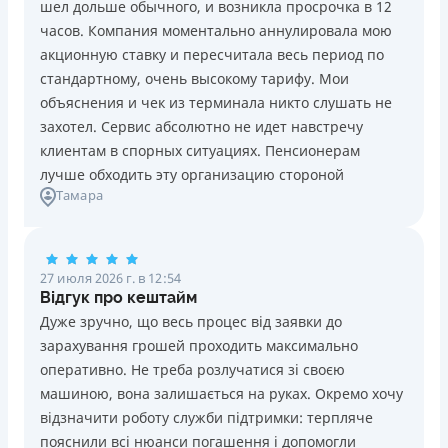
шел дольше обычного, и возникла просрочка в 12
Погашение
Возраст
часов. Компания моментально аннулировала мою
В кассах и терминалах отделений
18 - 70 лет
акционную ставку и пересчитала весь период по
Оплата на расчетный счёт
Преимущества
стандартному, очень высокому тарифу. Мои
Онлайн (через сайт или интернет-банкинг)
Сниженная процентная ставка 0,01% в день для
объяснения и чек из терминала никто слушать не
Через терминалы самообслуживания
новых клиентов на период от 3 до 30 дней (после
захотел. Сервис абсолютно не идет навстречу
Лицензия НБУ
этого стандартная ставка 1%)
клиентам в спорных ситуациях. Пенсионерам
Лицензия НБУ №10
Запрашиваются только данные паспорта, ИНН, номер
лучше обходить эту организацию стороной
Вся информация о кредите
Тамара
банковской карты и телефона
Оформляются кредиты онлайн 24/7. Рассматриваются
100% заявок, в том числе анкеты клиентов с
Подробнее
ПОЛУЧИТЬ ЗАЙМ
проблемной кредитной историей.
27 июля 2026 г. в 12:54
Переводятся деньги на банковскую карту сразу после
Відгук про кештайм
подписания электронного договора о предоставлении
Дуже зручно, що весь процес від заявки до
кредита
зарахування грошей проходить максимально
Дарятся скидки до -99% постоянным клиентам на
оперативно. Не треба розлучатися зі своєю
будущие кредиты согласно программе лояльности
машиною, вона залишається на руках. Окремо хочу
Программа лояльности для постоянных клиентов
відзначити роботу служби підтримки: терпляче
Круглосуточная поддержка
в Viber, Telegram,
пояснили всі нюанси погашення і допомогли