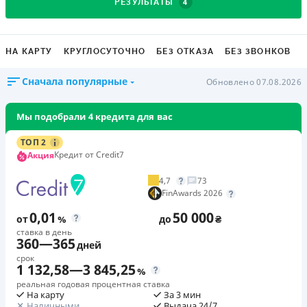
4
РЕЗУЛЬТАТЫ
НА КАРТУ
КРУГЛОСУТОЧНО
БЕЗ ОТКАЗА
БЕЗ ЗВОНКОВ
Сначала популярные
Обновлено 07.08.2026
Мы подобрали 4 кредита для вас
ТОП 2
Кредит от Credit7
Акция
4,7
73
FinAwards 2026
0,01
50 000
от
%
до
₴
ставка в день
360
—
365
дней
срок
1 132,58
—
3 845,25
%
реальная годовая процентная ставка
На карту
За 3 мин
Наличными
Выдача 24/7