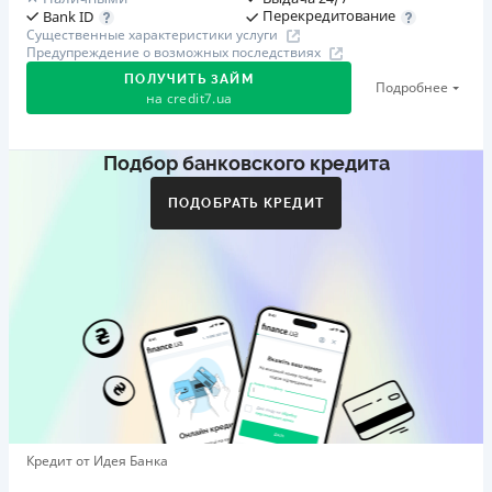
Перекредитование
Bank ID
Существенные характеристики услуги
Предупреждение о возможных последствиях
ПОЛУЧИТЬ ЗАЙМ
Подробнее
на
credit7.ua
Подбор банковского кредита
Акция: «Кешбэк за друга»
Клиент делится реферальной ссылкой с другом. Когда
ПОДОБРАТЬ КРЕДИТ
друг регистрируется и получает первый кредит (от
1000 грн), клиент автоматически получает 400 грн
кешбэка. Акция действует до 10.12.2026
🥉 Бронза FinAwards 2026
Бронзовый призер FinAwards 2026 «Лучшая программа
лояльности»
Первый займ
от 0,01%/день до 30 000 ₴
Повторный займ
Кредит от Идея Банка
от 0,95%/день до 50 000 ₴