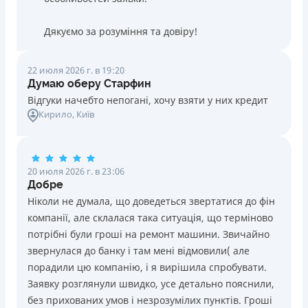
Дякуємо за розуміння та довіру!
22 июля 2026 г. в 19:20
Думаю оберу Старфин
Відгуки начебто непогані, хочу взяти у них кредит
Кирило
, Київ
20 июля 2026 г. в 23:06
Добре
Ніколи не думала, що доведеться звертатися до фін
компанії, але склалася така ситуація, що терміново
потрібні були гроші на ремонт машини. Звичайно
звернулася до банку і там мені відмовили( але
порадили цю компанію, і я вирішила спробувати.
Заявку розглянули швидко, усе детально пояснили,
без прихованих умов і незрозумілих пунктів. Гроші