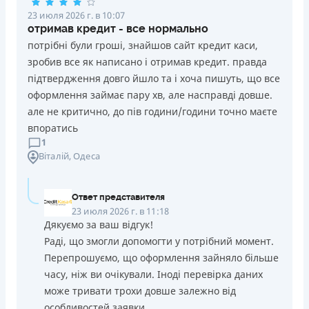
23 июля 2026 г. в 10:07
отримав кредит - все нормально
потрібні були гроші, знайшов сайт кредит каси,
зробив все як написано і отримав кредит. правда
підтвердження довго йшло та і хоча пишуть, що все
оформлення займає пару хв, але насправді довше.
але не критично, до пів години/години точно маєте
впоратись
1
Віталій
, Одеса
Ответ представителя
23 июля 2026 г. в 11:18
Дякуємо за ваш відгук!
Раді, що змогли допомогти у потрібний момент.
Перепрошуємо, що оформлення зайняло більше
часу, ніж ви очікували. Іноді перевірка даних
може тривати трохи довше залежно від
особливостей заявки.