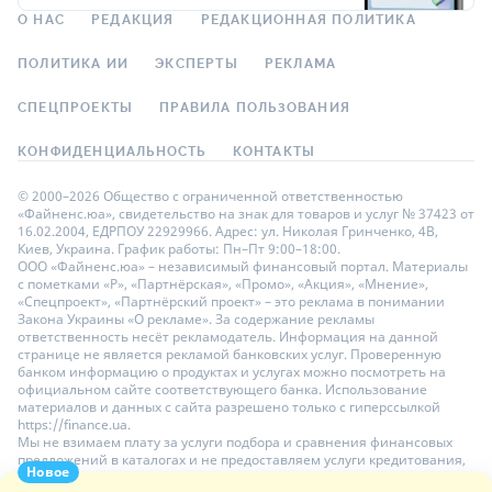
О НАС
РЕДАКЦИЯ
РЕДАКЦИОННАЯ ПОЛИТИКА
ПОЛИТИКА ИИ
ЭКСПЕРТЫ
РЕКЛАМА
СПЕЦПРОЕКТЫ
ПРАВИЛА ПОЛЬЗОВАНИЯ
КОНФИДЕНЦИАЛЬНОСТЬ
КОНТАКТЫ
© 2000–2026 Общество с ограниченной ответственностью
«Файненс.юа», свидетельство на знак для товаров и услуг № 37423 от
16.02.2004, ЕДРПОУ 22929966. Адрес: ул. Николая Гринченко, 4В,
Киев, Украина. График работы: Пн–Пт 9:00–18:00.
ООО «Файненс.юа» – независимый финансовый портал. Материалы
с пометками «Р», «Партнёрская», «Промо», «Акция», «Мнение»,
«Спецпроект», «Партнёрский проект» – это реклама в понимании
Закона Украины «О рекламе». За содержание рекламы
ответственность несёт рекламодатель. Информация на данной
странице не является рекламой банковских услуг. Проверенную
банком информацию о продуктах и услугах можно посмотреть на
официальном сайте соответствующего банка. Использование
материалов и данных с сайта разрешено только с гиперссылкой
https://finance.ua.
Мы не взимаем плату за услуги подбора и сравнения финансовых
предложений в каталогах и не предоставляем услуги кредитования,
Новое
размещения депозитов и страхования. Ваши личные данные на