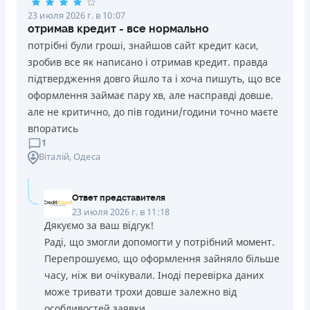
23 июля 2026 г. в 10:07
отримав кредит - все нормально
потрібні були гроші, знайшов сайт кредит каси,
зробив все як написано і отримав кредит. правда
підтвердження довго йшло та і хоча пишуть, що все
оформлення займає пару хв, але насправді довше.
але не критично, до пів години/години точно маєте
впоратись
1
Віталій
, Одеса
Ответ представителя
23 июля 2026 г. в 11:18
Дякуємо за ваш відгук!
Раді, що змогли допомогти у потрібний момент.
Перепрошуємо, що оформлення зайняло більше
часу, ніж ви очікували. Іноді перевірка даних
може тривати трохи довше залежно від
особливостей заявки.