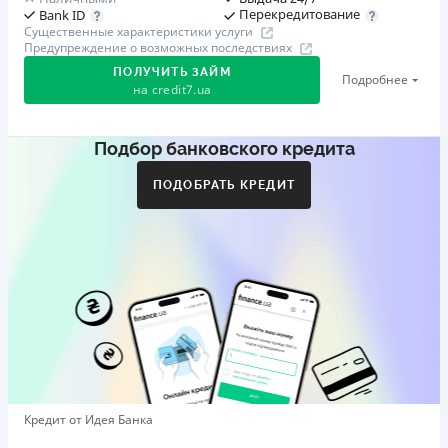
Перекредитование
Bank ID
Существенные характеристики услуги
Предупреждение о возможных последствиях
ПОЛУЧИТЬ ЗАЙМ
Подробнее
на
credit7.ua
Подбор банковского кредита
Акция: «Кешбэк за друга»
Клиент делится реферальной ссылкой с другом. Когда
ПОДОБРАТЬ КРЕДИТ
друг регистрируется и получает первый кредит (от
1000 грн), клиент автоматически получает 400 грн
кешбэка. Акция действует до 10.12.2026
🥉 Бронза FinAwards 2026
Бронзовый призер FinAwards 2026 «Лучшая программа
лояльности»
Первый займ
от 0,01%/день до 30 000 ₴
Повторный займ
Кредит от Идея Банка
от 0,95%/день до 50 000 ₴