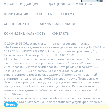
О НАС
РЕДАКЦИЯ
РЕДАКЦИОННАЯ ПОЛИТИКА
ПОЛИТИКА ИИ
ЭКСПЕРТЫ
РЕКЛАМА
СПЕЦПРОЕКТЫ
ПРАВИЛА ПОЛЬЗОВАНИЯ
КОНФИДЕНЦИАЛЬНОСТЬ
КОНТАКТЫ
© 2000–2026 Общество с ограниченной ответственностью
«Файненс.юа», свидетельство на знак для товаров и услуг № 37423 от
16.02.2004, ЕДРПОУ 22929966. Адрес: ул. Николая Гринченко, 4В,
Киев, Украина. График работы: Пн–Пт 9:00–18:00.
ООО «Файненс.юа» – независимый финансовый портал. Материалы
с пометками «Р», «Партнёрская», «Промо», «Акция», «Мнение»,
«Спецпроект», «Партнёрский проект» – это реклама в понимании
Закона Украины «О рекламе». За содержание рекламы
ответственность несёт рекламодатель. Информация на данной
странице не является рекламой банковских услуг. Проверенную
банком информацию о продуктах и услугах можно посмотреть на
официальном сайте соответствующего банка. Использование
материалов и данных с сайта разрешено только с гиперссылкой
https://finance.ua.
Мы не взимаем плату за услуги подбора и сравнения финансовых
предложений в каталогах и не предоставляем услуги кредитования,
Новое
размещения депозитов и страхования. Ваши личные данные на