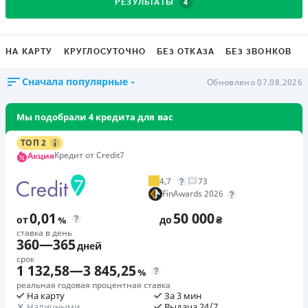
4
РЕЗУЛЬТАТЫ
НА КАРТУ
КРУГЛОСУТОЧНО
БЕЗ ОТКАЗА
БЕЗ ЗВОНКОВ
Сначала популярные
Обновлено 07.08.2026
Мы подобрали 4 кредита для вас
ТОП 2
Кредит от Credit7
Акция
4,7
73
FinAwards 2026
0,01
50 000
от
%
до
₴
ставка в день
360
—
365
дней
срок
1 132,58
—
3 845,25
%
реальная годовая процентная ставка
На карту
За 3 мин
Наличными
Выдача 24/7