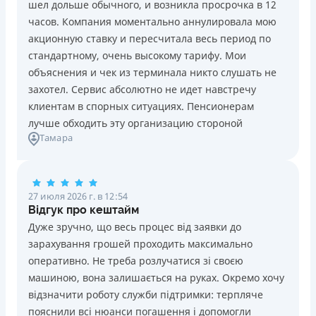
шел дольше обычного, и возникла просрочка в 12
Погашение
Возраст
часов. Компания моментально аннулировала мою
В кассах и терминалах отделений
18 - 70 лет
акционную ставку и пересчитала весь период по
Оплата на расчетный счёт
Преимущества
стандартному, очень высокому тарифу. Мои
Онлайн (через сайт или интернет-банкинг)
Сниженная процентная ставка 0,01% в день для
объяснения и чек из терминала никто слушать не
Через терминалы самообслуживания
новых клиентов на период от 3 до 30 дней (после
захотел. Сервис абсолютно не идет навстречу
Лицензия НБУ
этого стандартная ставка 1%)
клиентам в спорных ситуациях. Пенсионерам
Лицензия НБУ №10
Запрашиваются только данные паспорта, ИНН, номер
лучше обходить эту организацию стороной
Вся информация о кредите
Тамара
банковской карты и телефона
Оформляются кредиты онлайн 24/7. Рассматриваются
100% заявок, в том числе анкеты клиентов с
Подробнее
ПОЛУЧИТЬ ЗАЙМ
проблемной кредитной историей.
27 июля 2026 г. в 12:54
Переводятся деньги на банковскую карту сразу после
Відгук про кештайм
подписания электронного договора о предоставлении
Дуже зручно, що весь процес від заявки до
кредита
зарахування грошей проходить максимально
Дарятся скидки до -99% постоянным клиентам на
оперативно. Не треба розлучатися зі своєю
будущие кредиты согласно программе лояльности
машиною, вона залишається на руках. Окремо хочу
Программа лояльности для постоянных клиентов
відзначити роботу служби підтримки: терпляче
Круглосуточная поддержка
в Viber, Telegram,
пояснили всі нюанси погашення і допомогли