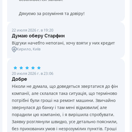
Дякуємо за розуміння та довіру!
22 июля 2026 г. в 19:20
Думаю оберу Старфин
Відгуки начебто непогані, хочу взяти у них кредит
Кирило
, Київ
20 июля 2026 г. в 23:06
Добре
Ніколи не думала, що доведеться звертатися до фін
компанії, але склалася така ситуація, що терміново
потрібні були гроші на ремонт машини. Звичайно
звернулася до банку і там мені відмовили( але
порадили цю компанію, і я вирішила спробувати.
Заявку розглянули швидко, усе детально пояснили,
без прихованих умов і незрозумілих пунктів. Гроші