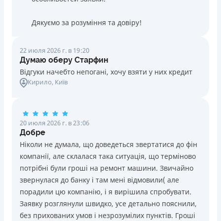
Дякуємо за розуміння та довіру!
22 июля 2026 г. в 19:20
Думаю оберу Старфин
Відгуки начебто непогані, хочу взяти у них кредит
Кирило
, Київ
20 июля 2026 г. в 23:06
Добре
Ніколи не думала, що доведеться звертатися до фін
компанії, але склалася така ситуація, що терміново
потрібні були гроші на ремонт машини. Звичайно
звернулася до банку і там мені відмовили( але
порадили цю компанію, і я вирішила спробувати.
Заявку розглянули швидко, усе детально пояснили,
без прихованих умов і незрозумілих пунктів. Гроші