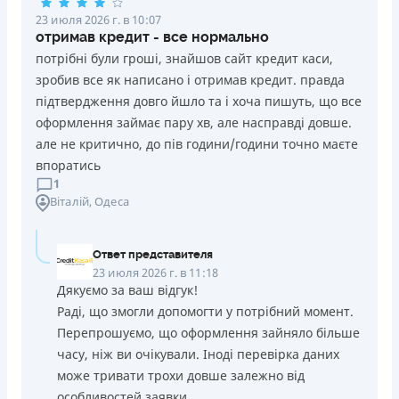
23 июля 2026 г. в 10:07
отримав кредит - все нормально
потрібні були гроші, знайшов сайт кредит каси,
зробив все як написано і отримав кредит. правда
підтвердження довго йшло та і хоча пишуть, що все
оформлення займає пару хв, але насправді довше.
але не критично, до пів години/години точно маєте
впоратись
1
Віталій
, Одеса
Ответ представителя
23 июля 2026 г. в 11:18
Дякуємо за ваш відгук!
Раді, що змогли допомогти у потрібний момент.
Перепрошуємо, що оформлення зайняло більше
часу, ніж ви очікували. Іноді перевірка даних
може тривати трохи довше залежно від
особливостей заявки.