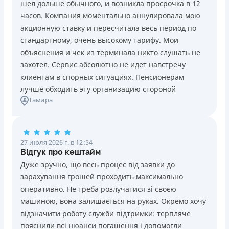
шел дольше обычного, и возникла просрочка в 12
Погашение
Возраст
часов. Компания моментально аннулировала мою
В кассах и терминалах отделений
18 - 70 лет
акционную ставку и пересчитала весь период по
Оплата на расчетный счёт
Преимущества
стандартному, очень высокому тарифу. Мои
Онлайн (через сайт или интернет-банкинг)
Сниженная процентная ставка 0,01% в день для
объяснения и чек из терминала никто слушать не
Через терминалы самообслуживания
новых клиентов на период от 3 до 30 дней (после
захотел. Сервис абсолютно не идет навстречу
Лицензия НБУ
этого стандартная ставка 1%)
клиентам в спорных ситуациях. Пенсионерам
Лицензия НБУ №10
Запрашиваются только данные паспорта, ИНН, номер
лучше обходить эту организацию стороной
Вся информация о кредите
Тамара
банковской карты и телефона
Оформляются кредиты онлайн 24/7. Рассматриваются
100% заявок, в том числе анкеты клиентов с
Подробнее
ПОЛУЧИТЬ ЗАЙМ
проблемной кредитной историей.
27 июля 2026 г. в 12:54
Переводятся деньги на банковскую карту сразу после
Відгук про кештайм
подписания электронного договора о предоставлении
Дуже зручно, що весь процес від заявки до
кредита
зарахування грошей проходить максимально
Дарятся скидки до -99% постоянным клиентам на
оперативно. Не треба розлучатися зі своєю
будущие кредиты согласно программе лояльности
машиною, вона залишається на руках. Окремо хочу
Программа лояльности для постоянных клиентов
відзначити роботу служби підтримки: терпляче
Круглосуточная поддержка
в Viber, Telegram,
пояснили всі нюанси погашення і допомогли