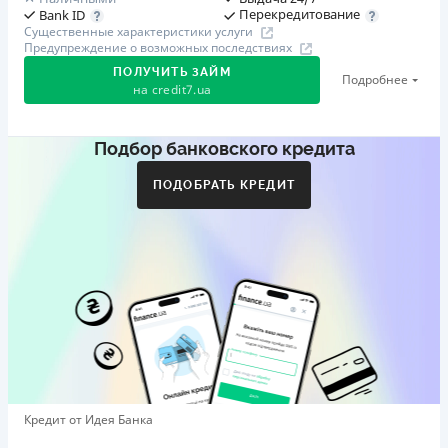
Перекредитование
Bank ID
Существенные характеристики услуги
Предупреждение о возможных последствиях
ПОЛУЧИТЬ ЗАЙМ
Подробнее
на
credit7.ua
Подбор банковского кредита
Акция: «Кешбэк за друга»
Клиент делится реферальной ссылкой с другом. Когда
ПОДОБРАТЬ КРЕДИТ
друг регистрируется и получает первый кредит (от
1000 грн), клиент автоматически получает 400 грн
кешбэка. Акция действует до 10.12.2026
🥉 Бронза FinAwards 2026
Бронзовый призер FinAwards 2026 «Лучшая программа
лояльности»
Первый займ
от 0,01%/день до 30 000 ₴
Повторный займ
Кредит от Идея Банка
от 0,95%/день до 50 000 ₴