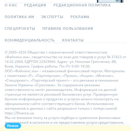
О НАС
РЕДАКЦИЯ
РЕДАКЦИОННАЯ ПОЛИТИКА
ПОЛИТИКА ИИ
ЭКСПЕРТЫ
РЕКЛАМА
СПЕЦПРОЕКТЫ
ПРАВИЛА ПОЛЬЗОВАНИЯ
КОНФИДЕНЦИАЛЬНОСТЬ
КОНТАКТЫ
© 2000–2026 Общество с ограниченной ответственностью
«Файненс.юа», свидетельство на знак для товаров и услуг № 37423 от
16.02.2004, ЕДРПОУ 22929966. Адрес: ул. Николая Гринченко, 4В,
Киев, Украина. График работы: Пн–Пт 9:00–18:00.
ООО «Файненс.юа» – независимый финансовый портал. Материалы
с пометками «Р», «Партнёрская», «Промо», «Акция», «Мнение»,
«Спецпроект», «Партнёрский проект» – это реклама в понимании
Закона Украины «О рекламе». За содержание рекламы
ответственность несёт рекламодатель. Информация на данной
странице не является рекламой банковских услуг. Проверенную
банком информацию о продуктах и услугах можно посмотреть на
официальном сайте соответствующего банка. Использование
материалов и данных с сайта разрешено только с гиперссылкой
https://finance.ua.
Мы не взимаем плату за услуги подбора и сравнения финансовых
предложений в каталогах и не предоставляем услуги кредитования,
Новое
размещения депозитов и страхования. Ваши личные данные на