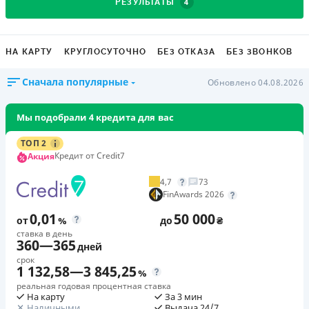
4
РЕЗУЛЬТАТЫ
НА КАРТУ
КРУГЛОСУТОЧНО
БЕЗ ОТКАЗА
БЕЗ ЗВОНКОВ
Сначала популярные
Обновлено 04.08.2026
Мы подобрали 4 кредита для вас
ТОП 2
Кредит от Credit7
Акция
4,7
73
FinAwards 2026
0,01
50 000
от
%
до
₴
ставка в день
360
—
365
дней
срок
1 132,58
—
3 845,25
%
реальная годовая процентная ставка
На карту
За 3 мин
Наличными
Выдача 24/7