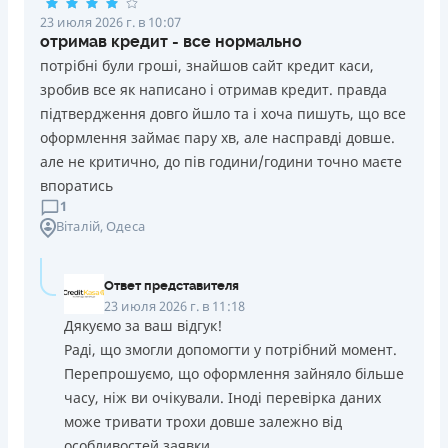
23 июля 2026 г. в 10:07
отримав кредит - все нормально
потрібні були гроші, знайшов сайт кредит каси,
зробив все як написано і отримав кредит. правда
підтвердження довго йшло та і хоча пишуть, що все
оформлення займає пару хв, але насправді довше.
але не критично, до пів години/години точно маєте
впоратись
1
Віталій
, Одеса
Ответ представителя
23 июля 2026 г. в 11:18
Дякуємо за ваш відгук!
Раді, що змогли допомогти у потрібний момент.
Перепрошуємо, що оформлення зайняло більше
часу, ніж ви очікували. Іноді перевірка даних
може тривати трохи довше залежно від
особливостей заявки.