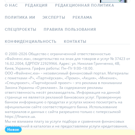
О НАС
РЕДАКЦИЯ
РЕДАКЦИОННАЯ ПОЛИТИКА
ПОЛИТИКА ИИ
ЭКСПЕРТЫ
РЕКЛАМА
СПЕЦПРОЕКТЫ
ПРАВИЛА ПОЛЬЗОВАНИЯ
КОНФИДЕНЦИАЛЬНОСТЬ
КОНТАКТЫ
© 2000–2026 Общество с ограниченной ответственностью
«Файненс.юа», свидетельство на знак для товаров и услуг № 37423 от
16.02.2004, ЕДРПОУ 22929966. Адрес: ул. Николая Гринченко, 4В,
Киев, Украина. График работы: Пн–Пт 9:00–18:00.
ООО «Файненс.юа» – независимый финансовый портал. Материалы
с пометками «Р», «Партнёрская», «Промо», «Акция», «Мнение»,
«Спецпроект», «Партнёрский проект» – это реклама в понимании
Закона Украины «О рекламе». За содержание рекламы
ответственность несёт рекламодатель. Информация на данной
странице не является рекламой банковских услуг. Проверенную
банком информацию о продуктах и услугах можно посмотреть на
официальном сайте соответствующего банка. Использование
материалов и данных с сайта разрешено только с гиперссылкой
https://finance.ua.
Мы не взимаем плату за услуги подбора и сравнения финансовых
предложений в каталогах и не предоставляем услуги кредитования,
Новое
размещения депозитов и страхования. Ваши личные данные на