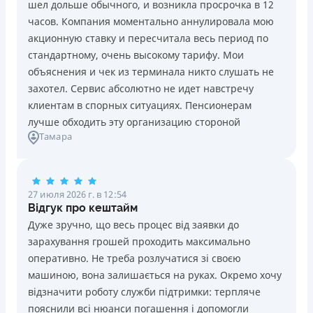
шел дольше обычного, и возникла просрочка в 12
Погашение
Возраст
часов. Компания моментально аннулировала мою
В кассах и терминалах отделений
18 - 70 лет
акционную ставку и пересчитала весь период по
Оплата на расчетный счёт
Преимущества
стандартному, очень высокому тарифу. Мои
Онлайн (через сайт или интернет-банкинг)
Сниженная процентная ставка 0,01% в день для
объяснения и чек из терминала никто слушать не
Через терминалы самообслуживания
новых клиентов на период от 3 до 30 дней (после
захотел. Сервис абсолютно не идет навстречу
Лицензия НБУ
этого стандартная ставка 1%)
клиентам в спорных ситуациях. Пенсионерам
Лицензия НБУ №10
Запрашиваются только данные паспорта, ИНН, номер
лучше обходить эту организацию стороной
Вся информация о кредите
Тамара
банковской карты и телефона
Оформляются кредиты онлайн 24/7. Рассматриваются
100% заявок, в том числе анкеты клиентов с
Подробнее
ПОЛУЧИТЬ ЗАЙМ
проблемной кредитной историей.
27 июля 2026 г. в 12:54
Переводятся деньги на банковскую карту сразу после
Відгук про кештайм
подписания электронного договора о предоставлении
Дуже зручно, що весь процес від заявки до
кредита
зарахування грошей проходить максимально
Дарятся скидки до -99% постоянным клиентам на
оперативно. Не треба розлучатися зі своєю
будущие кредиты согласно программе лояльности
машиною, вона залишається на руках. Окремо хочу
Программа лояльности для постоянных клиентов
відзначити роботу служби підтримки: терпляче
Круглосуточная поддержка
в Viber, Telegram,
пояснили всі нюанси погашення і допомогли