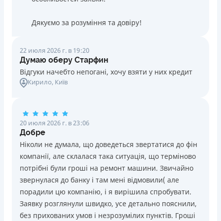
Дякуємо за розуміння та довіру!
22 июля 2026 г. в 19:20
Думаю оберу Старфин
Відгуки начебто непогані, хочу взяти у них кредит
Кирило
, Київ
20 июля 2026 г. в 23:06
Добре
Ніколи не думала, що доведеться звертатися до фін
компанії, але склалася така ситуація, що терміново
потрібні були гроші на ремонт машини. Звичайно
звернулася до банку і там мені відмовили( але
порадили цю компанію, і я вирішила спробувати.
Заявку розглянули швидко, усе детально пояснили,
без прихованих умов і незрозумілих пунктів. Гроші