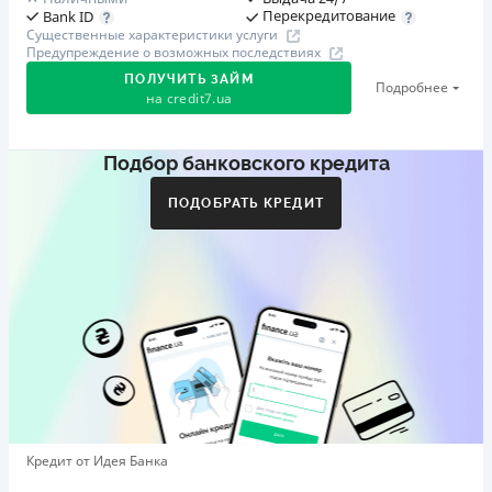
Перекредитование
Bank ID
Существенные характеристики услуги
Предупреждение о возможных последствиях
ПОЛУЧИТЬ ЗАЙМ
Подробнее
на
credit7.ua
Подбор банковского кредита
Акция: «Кешбэк за друга»
Клиент делится реферальной ссылкой с другом. Когда
ПОДОБРАТЬ КРЕДИТ
друг регистрируется и получает первый кредит (от
1000 грн), клиент автоматически получает 400 грн
кешбэка. Акция действует до 10.12.2026
🥉 Бронза FinAwards 2026
Бронзовый призер FinAwards 2026 «Лучшая программа
лояльности»
Первый займ
от 0,01%/день до 30 000 ₴
Повторный займ
Кредит от Идея Банка
от 0,95%/день до 50 000 ₴