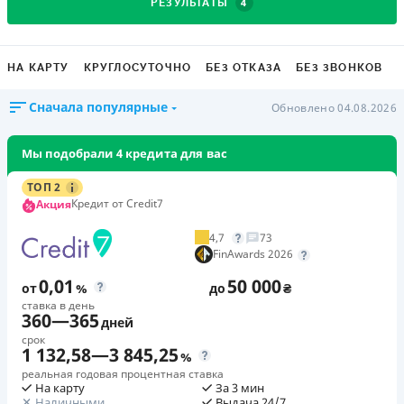
4
РЕЗУЛЬТАТЫ
НА КАРТУ
КРУГЛОСУТОЧНО
БЕЗ ОТКАЗА
БЕЗ ЗВОНКОВ
Сначала популярные
Обновлено 04.08.2026
Мы подобрали 4 кредита для вас
ТОП 2
Кредит от Credit7
Акция
4,7
73
FinAwards 2026
0,01
50 000
от
%
до
₴
ставка в день
360
—
365
дней
срок
1 132,58
—
3 845,25
%
реальная годовая процентная ставка
На карту
За 3 мин
Наличными
Выдача 24/7