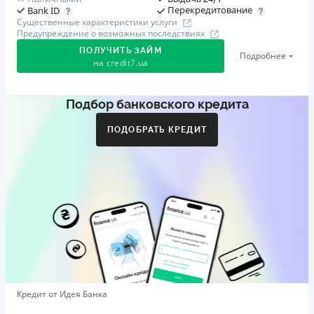
Перекредитование
Bank ID
Существенные характеристики услуги
Предупреждение о возможных последствиях
ПОЛУЧИТЬ ЗАЙМ
Подробнее
на
credit7.ua
Подбор банковского кредита
Акция: «Кешбэк за друга»
Клиент делится реферальной ссылкой с другом. Когда
ПОДОБРАТЬ КРЕДИТ
друг регистрируется и получает первый кредит (от
1000 грн), клиент автоматически получает 400 грн
кешбэка. Акция действует до 10.12.2026
🥉 Бронза FinAwards 2026
Бронзовый призер FinAwards 2026 «Лучшая программа
лояльности»
Первый займ
от 0,01%/день до 30 000 ₴
Повторный займ
Кредит от Идея Банка
от 0,95%/день до 50 000 ₴