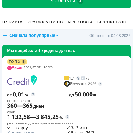
4
РЕЗУЛЬТАТЫ
НА КАРТУ
КРУГЛОСУТОЧНО
БЕЗ ОТКАЗА
БЕЗ ЗВОНКОВ
Сначала популярные
Обновлено 04.08.2026
Мы подобрали 4 кредита для вас
ТОП 2
Кредит от Credit7
Акция
4,7
73
FinAwards 2026
0,01
50 000
от
%
до
₴
ставка в день
360
—
365
дней
срок
1 132,58
—
3 845,25
%
реальная годовая процентная ставка
На карту
За 3 мин
Наличными
Выдача 24/7