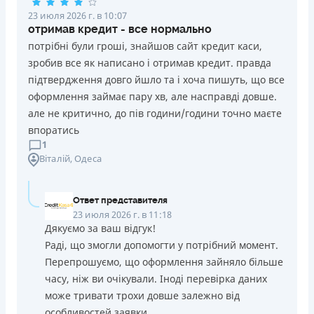
23 июля 2026 г. в 10:07
отримав кредит - все нормально
потрібні були гроші, знайшов сайт кредит каси,
зробив все як написано і отримав кредит. правда
підтвердження довго йшло та і хоча пишуть, що все
оформлення займає пару хв, але насправді довше.
але не критично, до пів години/години точно маєте
впоратись
1
Віталій
, Одеса
Ответ представителя
23 июля 2026 г. в 11:18
Дякуємо за ваш відгук!
Раді, що змогли допомогти у потрібний момент.
Перепрошуємо, що оформлення зайняло більше
часу, ніж ви очікували. Іноді перевірка даних
може тривати трохи довше залежно від
особливостей заявки.