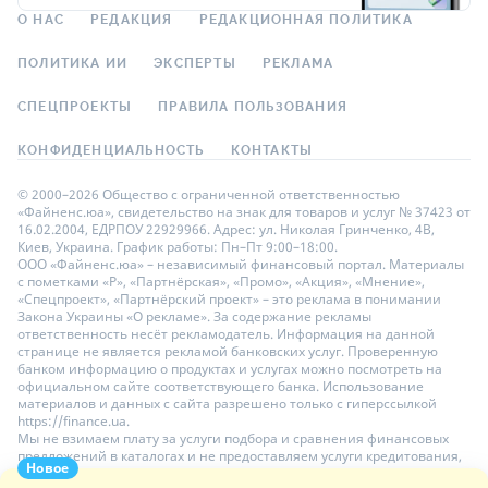
О НАС
РЕДАКЦИЯ
РЕДАКЦИОННАЯ ПОЛИТИКА
ПОЛИТИКА ИИ
ЭКСПЕРТЫ
РЕКЛАМА
СПЕЦПРОЕКТЫ
ПРАВИЛА ПОЛЬЗОВАНИЯ
КОНФИДЕНЦИАЛЬНОСТЬ
КОНТАКТЫ
© 2000–2026 Общество с ограниченной ответственностью
«Файненс.юа», свидетельство на знак для товаров и услуг № 37423 от
16.02.2004, ЕДРПОУ 22929966. Адрес: ул. Николая Гринченко, 4В,
Киев, Украина. График работы: Пн–Пт 9:00–18:00.
ООО «Файненс.юа» – независимый финансовый портал. Материалы
с пометками «Р», «Партнёрская», «Промо», «Акция», «Мнение»,
«Спецпроект», «Партнёрский проект» – это реклама в понимании
Закона Украины «О рекламе». За содержание рекламы
ответственность несёт рекламодатель. Информация на данной
странице не является рекламой банковских услуг. Проверенную
банком информацию о продуктах и услугах можно посмотреть на
официальном сайте соответствующего банка. Использование
материалов и данных с сайта разрешено только с гиперссылкой
https://finance.ua.
Мы не взимаем плату за услуги подбора и сравнения финансовых
предложений в каталогах и не предоставляем услуги кредитования,
Новое
размещения депозитов и страхования. Ваши личные данные на