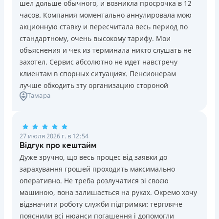
шел дольше обычного, и возникла просрочка в 12
Погашение
Возраст
часов. Компания моментально аннулировала мою
В кассах и терминалах отделений
18 - 70 лет
акционную ставку и пересчитала весь период по
Оплата на расчетный счёт
Преимущества
стандартному, очень высокому тарифу. Мои
Онлайн (через сайт или интернет-банкинг)
Сниженная процентная ставка 0,01% в день для
объяснения и чек из терминала никто слушать не
Через терминалы самообслуживания
новых клиентов на период от 3 до 30 дней (после
захотел. Сервис абсолютно не идет навстречу
Лицензия НБУ
этого стандартная ставка 1%)
клиентам в спорных ситуациях. Пенсионерам
Лицензия НБУ №10
Запрашиваются только данные паспорта, ИНН, номер
лучше обходить эту организацию стороной
Вся информация о кредите
Тамара
банковской карты и телефона
Оформляются кредиты онлайн 24/7. Рассматриваются
100% заявок, в том числе анкеты клиентов с
Подробнее
ПОЛУЧИТЬ ЗАЙМ
проблемной кредитной историей.
27 июля 2026 г. в 12:54
Переводятся деньги на банковскую карту сразу после
Відгук про кештайм
подписания электронного договора о предоставлении
Дуже зручно, що весь процес від заявки до
кредита
зарахування грошей проходить максимально
Дарятся скидки до -99% постоянным клиентам на
оперативно. Не треба розлучатися зі своєю
будущие кредиты согласно программе лояльности
машиною, вона залишається на руках. Окремо хочу
Программа лояльности для постоянных клиентов
відзначити роботу служби підтримки: терпляче
Круглосуточная поддержка
в Viber, Telegram,
пояснили всі нюанси погашення і допомогли