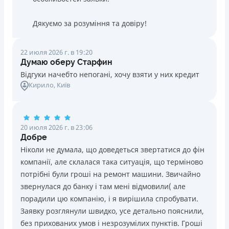
Дякуємо за розуміння та довіру!
22 июля 2026 г. в 19:20
Думаю оберу Старфин
Відгуки начебто непогані, хочу взяти у них кредит
Кирило
, Київ
20 июля 2026 г. в 23:06
Добре
Ніколи не думала, що доведеться звертатися до фін
компанії, але склалася така ситуація, що терміново
потрібні були гроші на ремонт машини. Звичайно
звернулася до банку і там мені відмовили( але
порадили цю компанію, і я вирішила спробувати.
Заявку розглянули швидко, усе детально пояснили,
без прихованих умов і незрозумілих пунктів. Гроші