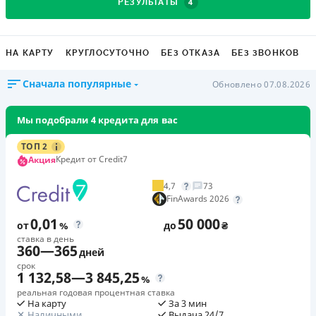
4
РЕЗУЛЬТАТЫ
НА КАРТУ
КРУГЛОСУТОЧНО
БЕЗ ОТКАЗА
БЕЗ ЗВОНКОВ
Сначала популярные
Обновлено 07.08.2026
Мы подобрали 4 кредита для вас
ТОП 2
Кредит от Credit7
Акция
4,7
73
FinAwards 2026
0,01
50 000
от
%
до
₴
ставка в день
360
—
365
дней
срок
1 132,58
—
3 845,25
%
реальная годовая процентная ставка
На карту
За 3 мин
Наличными
Выдача 24/7