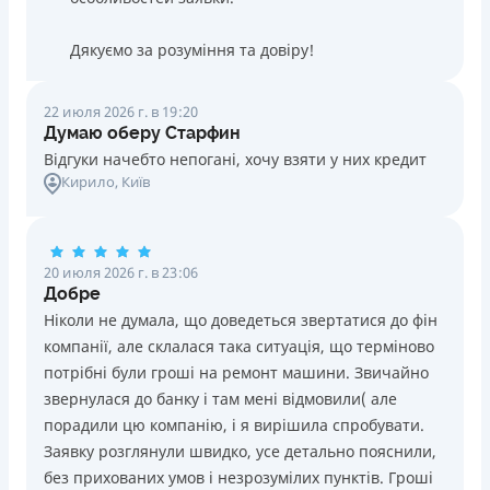
Дякуємо за розуміння та довіру!
22 июля 2026 г. в 19:20
Думаю оберу Старфин
Відгуки начебто непогані, хочу взяти у них кредит
Кирило
, Київ
20 июля 2026 г. в 23:06
Добре
Ніколи не думала, що доведеться звертатися до фін
компанії, але склалася така ситуація, що терміново
потрібні були гроші на ремонт машини. Звичайно
звернулася до банку і там мені відмовили( але
порадили цю компанію, і я вирішила спробувати.
Заявку розглянули швидко, усе детально пояснили,
без прихованих умов і незрозумілих пунктів. Гроші