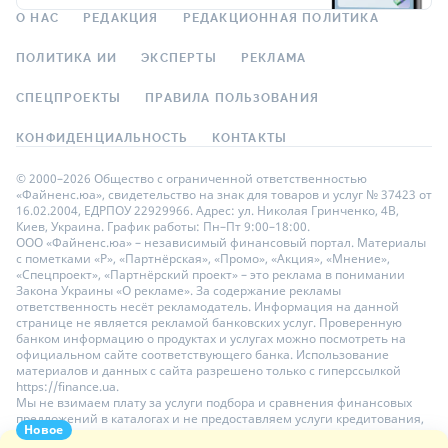
О НАС
РЕДАКЦИЯ
РЕДАКЦИОННАЯ ПОЛИТИКА
ПОЛИТИКА ИИ
ЭКСПЕРТЫ
РЕКЛАМА
СПЕЦПРОЕКТЫ
ПРАВИЛА ПОЛЬЗОВАНИЯ
КОНФИДЕНЦИАЛЬНОСТЬ
КОНТАКТЫ
© 2000–2026 Общество с ограниченной ответственностью
«Файненс.юа», свидетельство на знак для товаров и услуг № 37423 от
16.02.2004, ЕДРПОУ 22929966. Адрес: ул. Николая Гринченко, 4В,
Киев, Украина. График работы: Пн–Пт 9:00–18:00.
ООО «Файненс.юа» – независимый финансовый портал. Материалы
с пометками «Р», «Партнёрская», «Промо», «Акция», «Мнение»,
«Спецпроект», «Партнёрский проект» – это реклама в понимании
Закона Украины «О рекламе». За содержание рекламы
ответственность несёт рекламодатель. Информация на данной
странице не является рекламой банковских услуг. Проверенную
банком информацию о продуктах и услугах можно посмотреть на
официальном сайте соответствующего банка. Использование
материалов и данных с сайта разрешено только с гиперссылкой
https://finance.ua.
Мы не взимаем плату за услуги подбора и сравнения финансовых
предложений в каталогах и не предоставляем услуги кредитования,
Новое
размещения депозитов и страхования. Ваши личные данные на