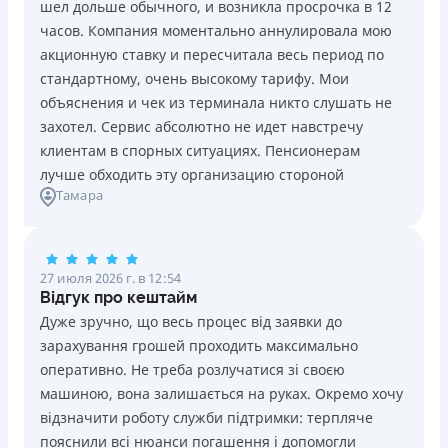
шел дольше обычного, и возникла просрочка в 12
Погашение
Возраст
часов. Компания моментально аннулировала мою
В кассах и терминалах отделений
18 - 70 лет
акционную ставку и пересчитала весь период по
Оплата на расчетный счёт
Преимущества
стандартному, очень высокому тарифу. Мои
Онлайн (через сайт или интернет-банкинг)
Сниженная процентная ставка 0,01% в день для
объяснения и чек из терминала никто слушать не
Через терминалы самообслуживания
новых клиентов на период от 3 до 30 дней (после
захотел. Сервис абсолютно не идет навстречу
Лицензия НБУ
этого стандартная ставка 1%)
клиентам в спорных ситуациях. Пенсионерам
Лицензия НБУ №10
Запрашиваются только данные паспорта, ИНН, номер
лучше обходить эту организацию стороной
Вся информация о кредите
Тамара
банковской карты и телефона
Оформляются кредиты онлайн 24/7. Рассматриваются
100% заявок, в том числе анкеты клиентов с
Подробнее
ПОЛУЧИТЬ ЗАЙМ
проблемной кредитной историей.
27 июля 2026 г. в 12:54
Переводятся деньги на банковскую карту сразу после
Відгук про кештайм
подписания электронного договора о предоставлении
Дуже зручно, що весь процес від заявки до
кредита
зарахування грошей проходить максимально
Дарятся скидки до -99% постоянным клиентам на
оперативно. Не треба розлучатися зі своєю
будущие кредиты согласно программе лояльности
машиною, вона залишається на руках. Окремо хочу
Программа лояльности для постоянных клиентов
відзначити роботу служби підтримки: терпляче
Круглосуточная поддержка
в Viber, Telegram,
пояснили всі нюанси погашення і допомогли