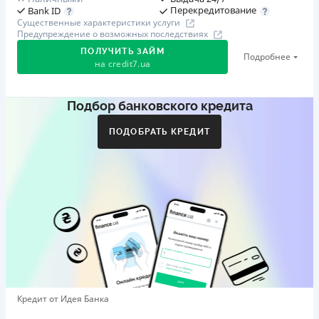
Перекредитование
Bank ID
Существенные характеристики услуги
Предупреждение о возможных последствиях
ПОЛУЧИТЬ ЗАЙМ
Подробнее
на
credit7.ua
Подбор банковского кредита
Акция: «Кешбэк за друга»
Клиент делится реферальной ссылкой с другом. Когда
ПОДОБРАТЬ КРЕДИТ
друг регистрируется и получает первый кредит (от
1000 грн), клиент автоматически получает 400 грн
кешбэка. Акция действует до 10.12.2026
🥉 Бронза FinAwards 2026
Бронзовый призер FinAwards 2026 «Лучшая программа
лояльности»
Первый займ
от 0,01%/день до 30 000 ₴
Повторный займ
Кредит от Идея Банка
от 0,95%/день до 50 000 ₴