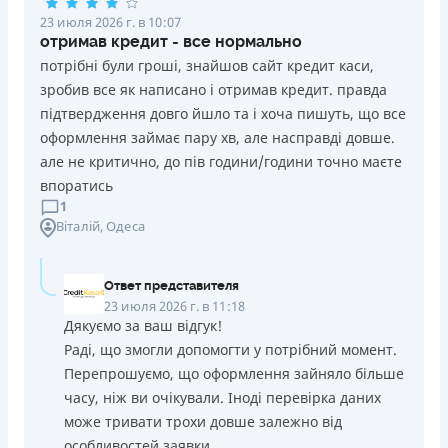
23 июля 2026 г. в 10:07
отримав кредит - все нормально
потрібні були гроші, знайшов сайт кредит каси,
зробив все як написано і отримав кредит. правда
підтвердження довго йшло та і хоча пишуть, що все
оформлення займає пару хв, але насправді довше.
але не критично, до пів години/години точно маєте
впоратись
1
Віталій
, Одеса
Ответ представителя
23 июля 2026 г. в 11:18
Дякуємо за ваш відгук!
Раді, що змогли допомогти у потрібний момент.
Перепрошуємо, що оформлення зайняло більше
часу, ніж ви очікували. Іноді перевірка даних
може тривати трохи довше залежно від
особливостей заявки.