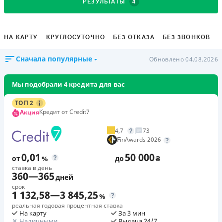
4
РЕЗУЛЬТАТЫ
НА КАРТУ
КРУГЛОСУТОЧНО
БЕЗ ОТКАЗА
БЕЗ ЗВОНКОВ
Сначала популярные
Обновлено 04.08.2026
Мы подобрали 4 кредита для вас
ТОП 2
Кредит от Credit7
Акция
4,7
73
FinAwards 2026
0,01
50 000
от
%
до
₴
ставка в день
360
—
365
дней
срок
1 132,58
—
3 845,25
%
реальная годовая процентная ставка
На карту
За 3 мин
Наличными
Выдача 24/7