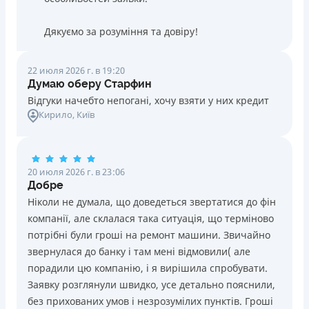
Дякуємо за розуміння та довіру!
22 июля 2026 г. в 19:20
Думаю оберу Старфин
Відгуки начебто непогані, хочу взяти у них кредит
Кирило
, Київ
20 июля 2026 г. в 23:06
Добре
Ніколи не думала, що доведеться звертатися до фін
компанії, але склалася така ситуація, що терміново
потрібні були гроші на ремонт машини. Звичайно
звернулася до банку і там мені відмовили( але
порадили цю компанію, і я вирішила спробувати.
Заявку розглянули швидко, усе детально пояснили,
без прихованих умов і незрозумілих пунктів. Гроші