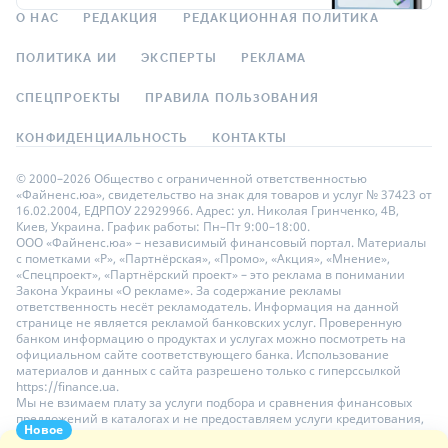
О НАС
РЕДАКЦИЯ
РЕДАКЦИОННАЯ ПОЛИТИКА
ПОЛИТИКА ИИ
ЭКСПЕРТЫ
РЕКЛАМА
СПЕЦПРОЕКТЫ
ПРАВИЛА ПОЛЬЗОВАНИЯ
КОНФИДЕНЦИАЛЬНОСТЬ
КОНТАКТЫ
© 2000–2026 Общество с ограниченной ответственностью
«Файненс.юа», свидетельство на знак для товаров и услуг № 37423 от
16.02.2004, ЕДРПОУ 22929966. Адрес: ул. Николая Гринченко, 4В,
Киев, Украина. График работы: Пн–Пт 9:00–18:00.
ООО «Файненс.юа» – независимый финансовый портал. Материалы
с пометками «Р», «Партнёрская», «Промо», «Акция», «Мнение»,
«Спецпроект», «Партнёрский проект» – это реклама в понимании
Закона Украины «О рекламе». За содержание рекламы
ответственность несёт рекламодатель. Информация на данной
странице не является рекламой банковских услуг. Проверенную
банком информацию о продуктах и услугах можно посмотреть на
официальном сайте соответствующего банка. Использование
материалов и данных с сайта разрешено только с гиперссылкой
https://finance.ua.
Мы не взимаем плату за услуги подбора и сравнения финансовых
предложений в каталогах и не предоставляем услуги кредитования,
Новое
размещения депозитов и страхования. Ваши личные данные на