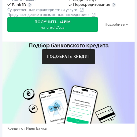
Перекредитование
Bank ID
Существенные характеристики услуги
Предупреждение о возможных последствиях
ПОЛУЧИТЬ ЗАЙМ
Подробнее
на
credit7.ua
Подбор банковского кредита
Акция: «Кешбэк за друга»
Клиент делится реферальной ссылкой с другом. Когда
ПОДОБРАТЬ КРЕДИТ
друг регистрируется и получает первый кредит (от
1000 грн), клиент автоматически получает 400 грн
кешбэка. Акция действует до 10.12.2026
🥉 Бронза FinAwards 2026
Бронзовый призер FinAwards 2026 «Лучшая программа
лояльности»
Первый займ
от 0,01%/день до 30 000 ₴
Повторный займ
Кредит от Идея Банка
от 0,95%/день до 50 000 ₴