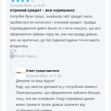
23 июля 2026 г. в 10:07
отримав кредит - все нормально
потрібні були гроші, знайшов сайт кредит каси,
зробив все як написано і отримав кредит. правда
підтвердження довго йшло та і хоча пишуть, що все
оформлення займає пару хв, але насправді довше.
але не критично, до пів години/години точно маєте
впоратись
1
Віталій
, Одеса
Ответ представителя
23 июля 2026 г. в 11:18
Дякуємо за ваш відгук!
Раді, що змогли допомогти у потрібний момент.
Перепрошуємо, що оформлення зайняло більше
часу, ніж ви очікували. Іноді перевірка даних
може тривати трохи довше залежно від
особливостей заявки.