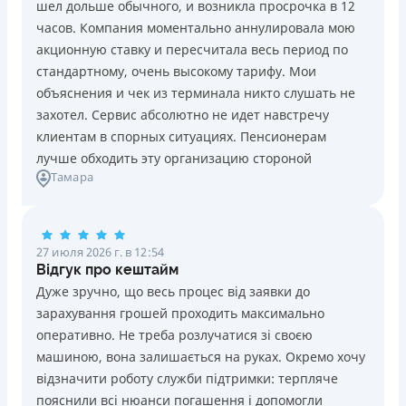
шел дольше обычного, и возникла просрочка в 12
Погашение
Возраст
часов. Компания моментально аннулировала мою
В кассах и терминалах отделений
18 - 70 лет
акционную ставку и пересчитала весь период по
Оплата на расчетный счёт
Преимущества
стандартному, очень высокому тарифу. Мои
Онлайн (через сайт или интернет-банкинг)
Сниженная процентная ставка 0,01% в день для
объяснения и чек из терминала никто слушать не
Через терминалы самообслуживания
новых клиентов на период от 3 до 30 дней (после
захотел. Сервис абсолютно не идет навстречу
Лицензия НБУ
этого стандартная ставка 1%)
клиентам в спорных ситуациях. Пенсионерам
Лицензия НБУ №10
Запрашиваются только данные паспорта, ИНН, номер
лучше обходить эту организацию стороной
Вся информация о кредите
Тамара
банковской карты и телефона
Оформляются кредиты онлайн 24/7. Рассматриваются
100% заявок, в том числе анкеты клиентов с
Подробнее
ПОЛУЧИТЬ ЗАЙМ
проблемной кредитной историей.
27 июля 2026 г. в 12:54
Переводятся деньги на банковскую карту сразу после
Відгук про кештайм
подписания электронного договора о предоставлении
Дуже зручно, що весь процес від заявки до
кредита
зарахування грошей проходить максимально
Дарятся скидки до -99% постоянным клиентам на
оперативно. Не треба розлучатися зі своєю
будущие кредиты согласно программе лояльности
машиною, вона залишається на руках. Окремо хочу
Программа лояльности для постоянных клиентов
відзначити роботу служби підтримки: терпляче
Круглосуточная поддержка
в Viber, Telegram,
пояснили всі нюанси погашення і допомогли