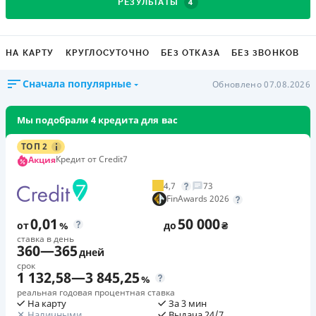
4
РЕЗУЛЬТАТЫ
НА КАРТУ
КРУГЛОСУТОЧНО
БЕЗ ОТКАЗА
БЕЗ ЗВОНКОВ
Сначала популярные
Обновлено 07.08.2026
Мы подобрали 4 кредита для вас
ТОП 2
Кредит от Credit7
Акция
4,7
73
FinAwards 2026
0,01
50 000
от
%
до
₴
ставка в день
360
—
365
дней
срок
1 132,58
—
3 845,25
%
реальная годовая процентная ставка
На карту
За 3 мин
Наличными
Выдача 24/7