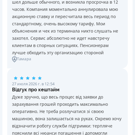
шел дольше обычного, и возникла просрочка в 12
Погашение
Возраст
часов. Компания моментально аннулировала мою
В кассах и терминалах отделений
18 - 70 лет
акционную ставку и пересчитала весь период по
Оплата на расчетный счёт
Преимущества
стандартному, очень высокому тарифу. Мои
Онлайн (через сайт или интернет-банкинг)
Сниженная процентная ставка 0,01% в день для
объяснения и чек из терминала никто слушать не
Через терминалы самообслуживания
новых клиентов на период от 3 до 30 дней (после
захотел. Сервис абсолютно не идет навстречу
Лицензия НБУ
этого стандартная ставка 1%)
клиентам в спорных ситуациях. Пенсионерам
Лицензия НБУ №10
Запрашиваются только данные паспорта, ИНН, номер
лучше обходить эту организацию стороной
Вся информация о кредите
Тамара
банковской карты и телефона
Оформляются кредиты онлайн 24/7. Рассматриваются
100% заявок, в том числе анкеты клиентов с
Подробнее
ПОЛУЧИТЬ ЗАЙМ
проблемной кредитной историей.
27 июля 2026 г. в 12:54
Переводятся деньги на банковскую карту сразу после
Відгук про кештайм
подписания электронного договора о предоставлении
Дуже зручно, що весь процес від заявки до
кредита
зарахування грошей проходить максимально
Дарятся скидки до -99% постоянным клиентам на
оперативно. Не треба розлучатися зі своєю
будущие кредиты согласно программе лояльности
машиною, вона залишається на руках. Окремо хочу
Программа лояльности для постоянных клиентов
відзначити роботу служби підтримки: терпляче
Круглосуточная поддержка
в Viber, Telegram,
пояснили всі нюанси погашення і допомогли