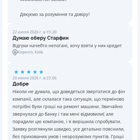
Дякуємо за розуміння та довіру!
22 июля 2026 г. в 19:20
Думаю оберу Старфин
Відгуки начебто непогані, хочу взяти у них кредит
Кирило
, Київ
20 июля 2026 г. в 23:06
Добре
Ніколи не думала, що доведеться звертатися до фін
компанії, але склалася така ситуація, що терміново
потрібні були гроші на ремонт машини. Звичайно
звернулася до банку і там мені відмовили( але
порадили цю компанію, і я вирішила спробувати.
Заявку розглянули швидко, усе детально пояснили,
без прихованих умов і незрозумілих пунктів. Гроші