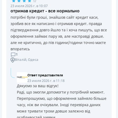
23 июля 2026 г. в 10:07
отримав кредит - все нормально
потрібні були гроші, знайшов сайт кредит каси,
зробив все як написано і отримав кредит. правда
підтвердження довго йшло та і хоча пишуть, що все
оформлення займає пару хв, але насправді довше.
але не критично, до пів години/години точно маєте
впоратись
1
Віталій
, Одеса
Ответ представителя
23 июля 2026 г. в 11:18
Дякуємо за ваш відгук!
Раді, що змогли допомогти у потрібний момент.
Перепрошуємо, що оформлення зайняло більше
часу, ніж ви очікували. Іноді перевірка даних
може тривати трохи довше залежно від
особливостей заявки.