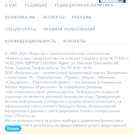
О НАС
РЕДАКЦИЯ
РЕДАКЦИОННАЯ ПОЛИТИКА
ПОЛИТИКА ИИ
ЭКСПЕРТЫ
РЕКЛАМА
СПЕЦПРОЕКТЫ
ПРАВИЛА ПОЛЬЗОВАНИЯ
КОНФИДЕНЦИАЛЬНОСТЬ
КОНТАКТЫ
© 2000–2026 Общество с ограниченной ответственностью
«Файненс.юа», свидетельство на знак для товаров и услуг № 37423 от
16.02.2004, ЕДРПОУ 22929966. Адрес: ул. Николая Гринченко, 4В,
Киев, Украина. График работы: Пн–Пт 9:00–18:00.
ООО «Файненс.юа» – независимый финансовый портал. Материалы
с пометками «Р», «Партнёрская», «Промо», «Акция», «Мнение»,
«Спецпроект», «Партнёрский проект» – это реклама в понимании
Закона Украины «О рекламе». За содержание рекламы
ответственность несёт рекламодатель. Информация на данной
странице не является рекламой банковских услуг. Проверенную
банком информацию о продуктах и услугах можно посмотреть на
официальном сайте соответствующего банка. Использование
материалов и данных с сайта разрешено только с гиперссылкой
https://finance.ua.
Мы не взимаем плату за услуги подбора и сравнения финансовых
предложений в каталогах и не предоставляем услуги кредитования,
Новое
размещения депозитов и страхования. Ваши личные данные на