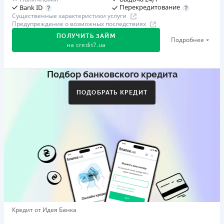
Перекредитование
Bank ID
Существенные характеристики услуги
Предупреждение о возможных последствиях
ПОЛУЧИТЬ ЗАЙМ
Подробнее
на
credit7.ua
Подбор банковского кредита
Акция: «Кешбэк за друга»
Клиент делится реферальной ссылкой с другом. Когда
ПОДОБРАТЬ КРЕДИТ
друг регистрируется и получает первый кредит (от
1000 грн), клиент автоматически получает 400 грн
кешбэка. Акция действует до 10.12.2026
🥉 Бронза FinAwards 2026
Бронзовый призер FinAwards 2026 «Лучшая программа
лояльности»
Первый займ
от 0,01%/день до 30 000 ₴
Повторный займ
Кредит от Идея Банка
от 0,95%/день до 50 000 ₴