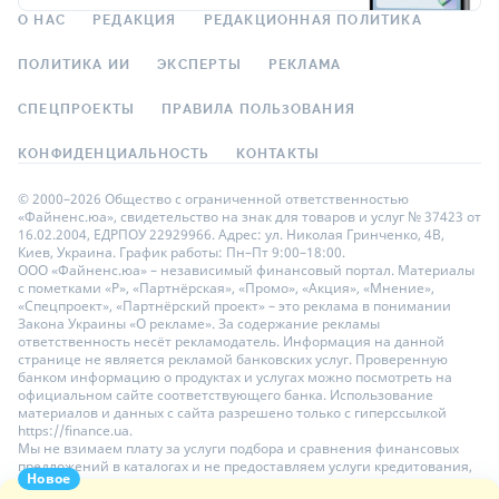
О НАС
РЕДАКЦИЯ
РЕДАКЦИОННАЯ ПОЛИТИКА
ПОЛИТИКА ИИ
ЭКСПЕРТЫ
РЕКЛАМА
СПЕЦПРОЕКТЫ
ПРАВИЛА ПОЛЬЗОВАНИЯ
КОНФИДЕНЦИАЛЬНОСТЬ
КОНТАКТЫ
© 2000–2026 Общество с ограниченной ответственностью
«Файненс.юа», свидетельство на знак для товаров и услуг № 37423 от
16.02.2004, ЕДРПОУ 22929966. Адрес: ул. Николая Гринченко, 4В,
Киев, Украина. График работы: Пн–Пт 9:00–18:00.
ООО «Файненс.юа» – независимый финансовый портал. Материалы
с пометками «Р», «Партнёрская», «Промо», «Акция», «Мнение»,
«Спецпроект», «Партнёрский проект» – это реклама в понимании
Закона Украины «О рекламе». За содержание рекламы
ответственность несёт рекламодатель. Информация на данной
странице не является рекламой банковских услуг. Проверенную
банком информацию о продуктах и услугах можно посмотреть на
официальном сайте соответствующего банка. Использование
материалов и данных с сайта разрешено только с гиперссылкой
https://finance.ua.
Мы не взимаем плату за услуги подбора и сравнения финансовых
предложений в каталогах и не предоставляем услуги кредитования,
Новое
размещения депозитов и страхования. Ваши личные данные на