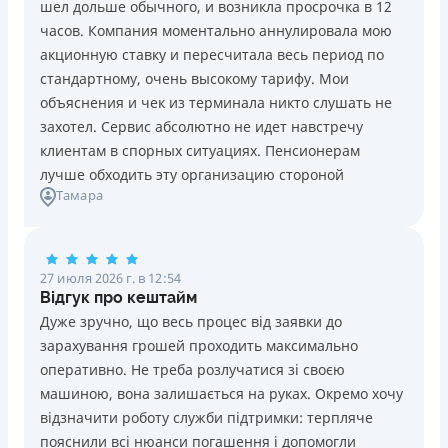
шел дольше обычного, и возникла просрочка в 12
Погашение
Возраст
часов. Компания моментально аннулировала мою
В кассах и терминалах отделений
18 - 70 лет
акционную ставку и пересчитала весь период по
Оплата на расчетный счёт
Преимущества
стандартному, очень высокому тарифу. Мои
Онлайн (через сайт или интернет-банкинг)
Сниженная процентная ставка 0,01% в день для
объяснения и чек из терминала никто слушать не
Через терминалы самообслуживания
новых клиентов на период от 3 до 30 дней (после
захотел. Сервис абсолютно не идет навстречу
Лицензия НБУ
этого стандартная ставка 1%)
клиентам в спорных ситуациях. Пенсионерам
Лицензия НБУ №10
Запрашиваются только данные паспорта, ИНН, номер
лучше обходить эту организацию стороной
Вся информация о кредите
Тамара
банковской карты и телефона
Оформляются кредиты онлайн 24/7. Рассматриваются
100% заявок, в том числе анкеты клиентов с
Подробнее
ПОЛУЧИТЬ ЗАЙМ
проблемной кредитной историей.
27 июля 2026 г. в 12:54
Переводятся деньги на банковскую карту сразу после
Відгук про кештайм
подписания электронного договора о предоставлении
Дуже зручно, що весь процес від заявки до
кредита
зарахування грошей проходить максимально
Дарятся скидки до -99% постоянным клиентам на
оперативно. Не треба розлучатися зі своєю
будущие кредиты согласно программе лояльности
машиною, вона залишається на руках. Окремо хочу
Программа лояльности для постоянных клиентов
відзначити роботу служби підтримки: терпляче
Круглосуточная поддержка
в Viber, Telegram,
пояснили всі нюанси погашення і допомогли