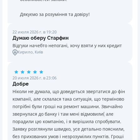
Дякуємо за розуміння та довіру!
22 июля 2026 г. в 19:20
Думаю оберу Старфин
Відгуки начебто непогані, хочу взяти у них кредит
Кирило
, Київ
20 июля 2026 г. в 23:06
Добре
Ніколи не думала, що доведеться звертатися до фін
компанії, але склалася така ситуація, що терміново
потрібні були гроші на ремонт машини. Звичайно
звернулася до банку і там мені відмовили( але
порадили цю компанію, і я вирішила спробувати.
Заявку розглянули швидко, усе детально пояснили,
без прихованих умов і незрозумілих пунктів. Гроші