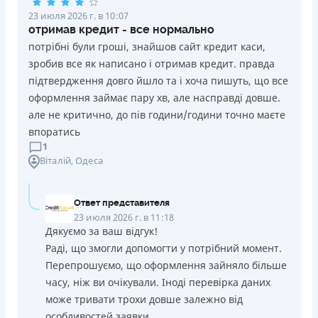
23 июля 2026 г. в 10:07
отримав кредит - все нормально
потрібні були гроші, знайшов сайт кредит каси,
зробив все як написано і отримав кредит. правда
підтвердження довго йшло та і хоча пишуть, що все
оформлення займає пару хв, але насправді довше.
але не критично, до пів години/години точно маєте
впоратись
1
Віталій
, Одеса
Ответ представителя
23 июля 2026 г. в 11:18
Дякуємо за ваш відгук!
Раді, що змогли допомогти у потрібний момент.
Перепрошуємо, що оформлення зайняло більше
часу, ніж ви очікували. Іноді перевірка даних
може тривати трохи довше залежно від
особливостей заявки.