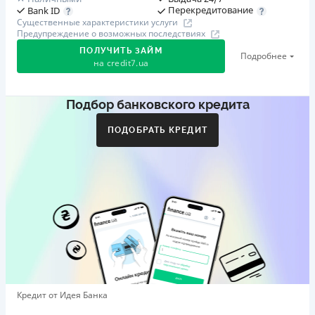
Перекредитование
Bank ID
Существенные характеристики услуги
Предупреждение о возможных последствиях
ПОЛУЧИТЬ ЗАЙМ
Подробнее
на
credit7.ua
Подбор банковского кредита
Акция: «Кешбэк за друга»
Клиент делится реферальной ссылкой с другом. Когда
ПОДОБРАТЬ КРЕДИТ
друг регистрируется и получает первый кредит (от
1000 грн), клиент автоматически получает 400 грн
кешбэка. Акция действует до 10.12.2026
🥉 Бронза FinAwards 2026
Бронзовый призер FinAwards 2026 «Лучшая программа
лояльности»
Первый займ
от 0,01%/день до 30 000 ₴
Повторный займ
Кредит от Идея Банка
от 0,95%/день до 50 000 ₴