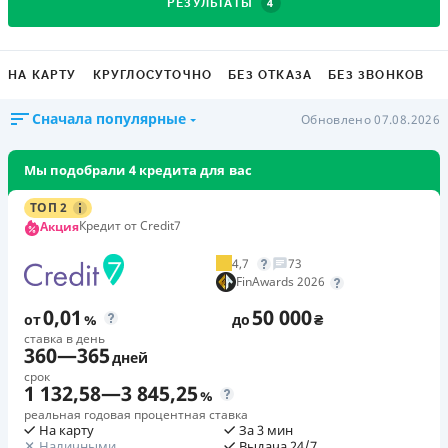
4
РЕЗУЛЬТАТЫ
НА КАРТУ
КРУГЛОСУТОЧНО
БЕЗ ОТКАЗА
БЕЗ ЗВОНКОВ
Сначала популярные
Обновлено 07.08.2026
Мы подобрали 4 кредита для вас
ТОП 2
Кредит от Credit7
Акция
4,7
73
FinAwards 2026
0,01
50 000
от
%
до
₴
ставка в день
360
—
365
дней
срок
1 132,58
—
3 845,25
%
реальная годовая процентная ставка
На карту
За 3 мин
Наличными
Выдача 24/7