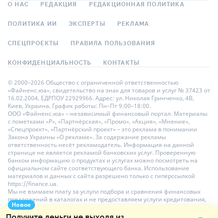
О НАС
РЕДАКЦИЯ
РЕДАКЦИОННАЯ ПОЛИТИКА
ПОЛИТИКА ИИ
ЭКСПЕРТЫ
РЕКЛАМА
СПЕЦПРОЕКТЫ
ПРАВИЛА ПОЛЬЗОВАНИЯ
КОНФИДЕНЦИАЛЬНОСТЬ
КОНТАКТЫ
© 2000–2026 Общество с ограниченной ответственностью
«Файненс.юа», свидетельство на знак для товаров и услуг № 37423 от
16.02.2004, ЕДРПОУ 22929966. Адрес: ул. Николая Гринченко, 4В,
Киев, Украина. График работы: Пн–Пт 9:00–18:00.
ООО «Файненс.юа» – независимый финансовый портал. Материалы
с пометками «Р», «Партнёрская», «Промо», «Акция», «Мнение»,
«Спецпроект», «Партнёрский проект» – это реклама в понимании
Закона Украины «О рекламе». За содержание рекламы
ответственность несёт рекламодатель. Информация на данной
странице не является рекламой банковских услуг. Проверенную
банком информацию о продуктах и услугах можно посмотреть на
официальном сайте соответствующего банка. Использование
материалов и данных с сайта разрешено только с гиперссылкой
https://finance.ua.
Мы не взимаем плату за услуги подбора и сравнения финансовых
предложений в каталогах и не предоставляем услуги кредитования,
Новое
размещения депозитов и страхования. Ваши личные данные на
сайте защищены шифрованием AES-256.
Получите деньги не выходя из