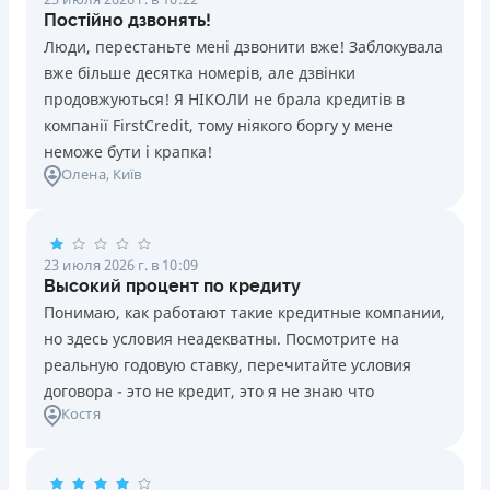
Постійно дзвонять!
Люди, перестаньте мені дзвонити вже! Заблокувала
вже більше десятка номерів, але дзвінки
продовжуються! Я НІКОЛИ не брала кредитів в
компанії FirstCredit, тому ніякого боргу у мене
неможе бути і крапка!
Олена
, Київ
23 июля 2026 г. в 10:09
Высокий процент по кредиту
Понимаю, как работают такие кредитные компании,
но здесь условия неадекватны. Посмотрите на
реальную годовую ставку, перечитайте условия
договора - это не кредит, это я не знаю что
Костя