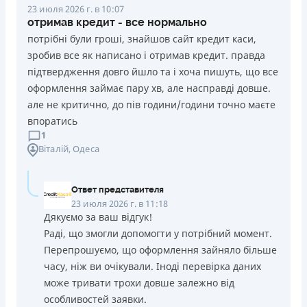
23 июля 2026 г. в 10:07
отримав кредит - все нормально
потрібні були гроші, знайшов сайт кредит каси,
зробив все як написано і отримав кредит. правда
підтвердження довго йшло та і хоча пишуть, що все
оформлення займає пару хв, але насправді довше.
але не критично, до пів години/години точно маєте
впоратись
1
Віталій
, Одеса
Ответ представителя
23 июля 2026 г. в 11:18
Дякуємо за ваш відгук!
Раді, що змогли допомогти у потрібний момент.
Перепрошуємо, що оформлення зайняло більше
часу, ніж ви очікували. Іноді перевірка даних
може тривати трохи довше залежно від
особливостей заявки.