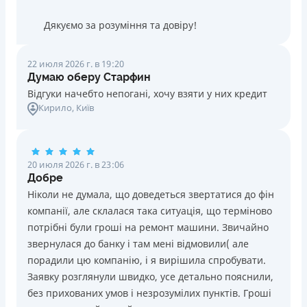
Дякуємо за розуміння та довіру!
22 июля 2026 г. в 19:20
Думаю оберу Старфин
Відгуки начебто непогані, хочу взяти у них кредит
Кирило
, Київ
20 июля 2026 г. в 23:06
Добре
Ніколи не думала, що доведеться звертатися до фін
компанії, але склалася така ситуація, що терміново
потрібні були гроші на ремонт машини. Звичайно
звернулася до банку і там мені відмовили( але
порадили цю компанію, і я вирішила спробувати.
Заявку розглянули швидко, усе детально пояснили,
без прихованих умов і незрозумілих пунктів. Гроші