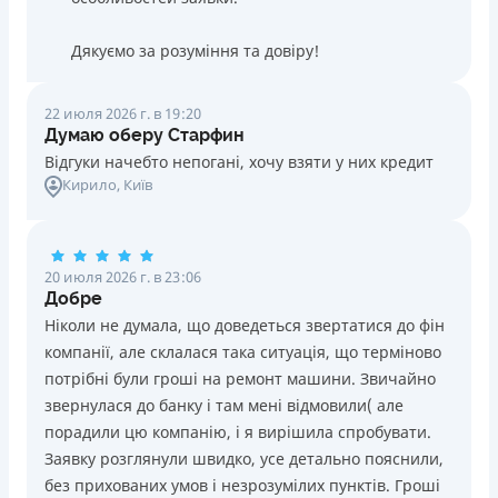
Дякуємо за розуміння та довіру!
22 июля 2026 г. в 19:20
Думаю оберу Старфин
Відгуки начебто непогані, хочу взяти у них кредит
Кирило
, Київ
20 июля 2026 г. в 23:06
Добре
Ніколи не думала, що доведеться звертатися до фін
компанії, але склалася така ситуація, що терміново
потрібні були гроші на ремонт машини. Звичайно
звернулася до банку і там мені відмовили( але
порадили цю компанію, і я вирішила спробувати.
Заявку розглянули швидко, усе детально пояснили,
без прихованих умов і незрозумілих пунктів. Гроші