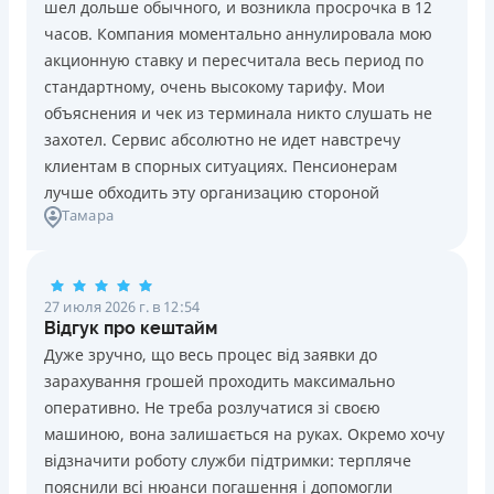
шел дольше обычного, и возникла просрочка в 12
Погашение
Возраст
часов. Компания моментально аннулировала мою
В кассах и терминалах отделений
18 - 70 лет
акционную ставку и пересчитала весь период по
Оплата на расчетный счёт
Преимущества
стандартному, очень высокому тарифу. Мои
Онлайн (через сайт или интернет-банкинг)
Сниженная процентная ставка 0,01% в день для
объяснения и чек из терминала никто слушать не
Через терминалы самообслуживания
новых клиентов на период от 3 до 30 дней (после
захотел. Сервис абсолютно не идет навстречу
Лицензия НБУ
этого стандартная ставка 1%)
клиентам в спорных ситуациях. Пенсионерам
Лицензия НБУ №10
Запрашиваются только данные паспорта, ИНН, номер
лучше обходить эту организацию стороной
Вся информация о кредите
Тамара
банковской карты и телефона
Оформляются кредиты онлайн 24/7. Рассматриваются
100% заявок, в том числе анкеты клиентов с
Подробнее
ПОЛУЧИТЬ ЗАЙМ
проблемной кредитной историей.
27 июля 2026 г. в 12:54
Переводятся деньги на банковскую карту сразу после
Відгук про кештайм
подписания электронного договора о предоставлении
Дуже зручно, що весь процес від заявки до
кредита
зарахування грошей проходить максимально
Дарятся скидки до -99% постоянным клиентам на
оперативно. Не треба розлучатися зі своєю
будущие кредиты согласно программе лояльности
машиною, вона залишається на руках. Окремо хочу
Программа лояльности для постоянных клиентов
відзначити роботу служби підтримки: терпляче
Круглосуточная поддержка
в Viber, Telegram,
пояснили всі нюанси погашення і допомогли