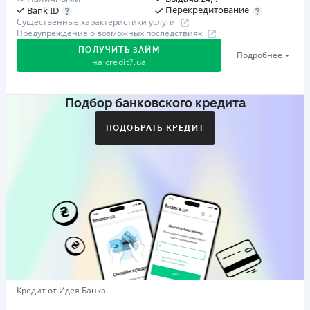
Перекредитование
Bank ID
Существенные характеристики услуги
Предупреждение о возможных последствиях
ПОЛУЧИТЬ ЗАЙМ
Подробнее
на
credit7.ua
Подбор банковского кредита
Акция: «Кешбэк за друга»
Клиент делится реферальной ссылкой с другом. Когда
ПОДОБРАТЬ КРЕДИТ
друг регистрируется и получает первый кредит (от
1000 грн), клиент автоматически получает 400 грн
кешбэка. Акция действует до 10.12.2026
🥉 Бронза FinAwards 2026
Бронзовый призер FinAwards 2026 «Лучшая программа
лояльности»
Первый займ
от 0,01%/день до 30 000 ₴
Повторный займ
Кредит от Идея Банка
от 0,95%/день до 50 000 ₴