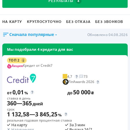
4
РЕЗУЛЬТАТЫ
НА КАРТУ
КРУГЛОСУТОЧНО
БЕЗ ОТКАЗА
БЕЗ ЗВОНКОВ
Сначала популярные
Обновлено 04.08.2026
Мы подобрали 4 кредита для вас
ТОП 2
Кредит от Credit7
Акция
4,7
73
FinAwards 2026
0,01
50 000
от
%
до
₴
ставка в день
360
—
365
дней
срок
1 132,58
—
3 845,25
%
реальная годовая процентная ставка
На карту
За 3 мин
Наличными
Выдача 24/7