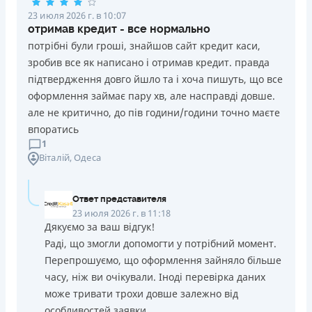
23 июля 2026 г. в 10:07
отримав кредит - все нормально
потрібні були гроші, знайшов сайт кредит каси,
зробив все як написано і отримав кредит. правда
підтвердження довго йшло та і хоча пишуть, що все
оформлення займає пару хв, але насправді довше.
але не критично, до пів години/години точно маєте
впоратись
1
Віталій
, Одеса
Ответ представителя
23 июля 2026 г. в 11:18
Дякуємо за ваш відгук!
Раді, що змогли допомогти у потрібний момент.
Перепрошуємо, що оформлення зайняло більше
часу, ніж ви очікували. Іноді перевірка даних
може тривати трохи довше залежно від
особливостей заявки.