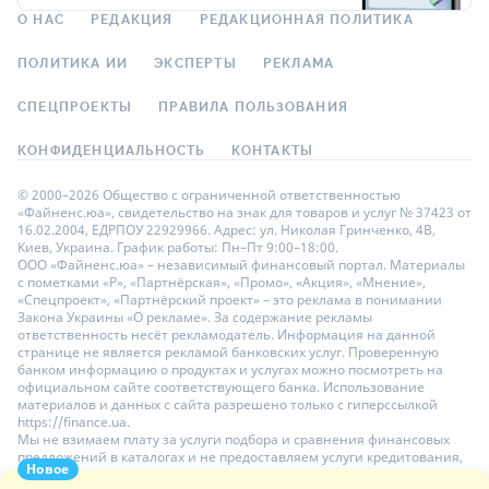
О НАС
РЕДАКЦИЯ
РЕДАКЦИОННАЯ ПОЛИТИКА
ПОЛИТИКА ИИ
ЭКСПЕРТЫ
РЕКЛАМА
СПЕЦПРОЕКТЫ
ПРАВИЛА ПОЛЬЗОВАНИЯ
КОНФИДЕНЦИАЛЬНОСТЬ
КОНТАКТЫ
© 2000–2026 Общество с ограниченной ответственностью
«Файненс.юа», свидетельство на знак для товаров и услуг № 37423 от
16.02.2004, ЕДРПОУ 22929966. Адрес: ул. Николая Гринченко, 4В,
Киев, Украина. График работы: Пн–Пт 9:00–18:00.
ООО «Файненс.юа» – независимый финансовый портал. Материалы
с пометками «Р», «Партнёрская», «Промо», «Акция», «Мнение»,
«Спецпроект», «Партнёрский проект» – это реклама в понимании
Закона Украины «О рекламе». За содержание рекламы
ответственность несёт рекламодатель. Информация на данной
странице не является рекламой банковских услуг. Проверенную
банком информацию о продуктах и услугах можно посмотреть на
официальном сайте соответствующего банка. Использование
материалов и данных с сайта разрешено только с гиперссылкой
https://finance.ua.
Мы не взимаем плату за услуги подбора и сравнения финансовых
предложений в каталогах и не предоставляем услуги кредитования,
Новое
размещения депозитов и страхования. Ваши личные данные на