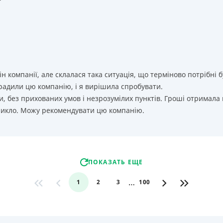
т
ін компанії, але склалася така ситуація, що терміново потрібн
орадили цю компанію, і я вирішила спробувати.
, без прихованих умов і незрозумілих пунктів. Гроші отримала
никло. Можу рекомендувати цю компанію.
ПОКАЗАТЬ ЕЩЕ
…
1
2
3
100