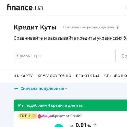
В
Кредит Куты
Примечание рекламодателя
В
Сравнивайте и заказывайте кредиты украинских б
Л
Сумма, грн
Ср
А
Н
НА КАРТУ
КРУГЛОСУТОЧНО
БЕЗ ОТКАЗА
БЕЗ ЗВОНК
С
Сначала популярные
П
Т
Мы подобрали 4 кредита для вас
Р
Акция
ТОП 2
Кредит от Credit7
0,01
от
%