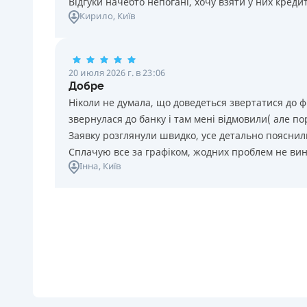
Відгуки начебто непогані, хочу взяти у них креди
Кирило
, Київ
20 июля 2026 г. в 23:06
Добре
Ніколи не думала, що доведеться звертатися до ф
звернулася до банку і там мені відмовили( але п
Заявку розглянули швидко, усе детально пояснили
Сплачую все за графіком, жодних проблем не ви
Інна
, Київ