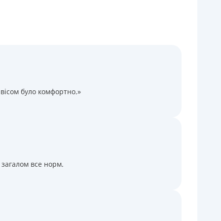
Через терминалы Приватбанка
Через терминалы самообслуживания
ицензия НБУ
ицензия переоформлена 14.03.2024 г.
ся информация о кредите
вісом було комфортно.»
 загалом все норм.