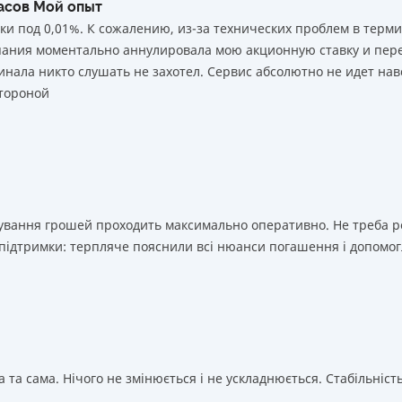
часов Мой опыт
ки под 0,01%. К сожалению, из-за технических проблем в тер
мпания моментально аннулировала мою акционную ставку и пере
нала никто слушать не захотел. Сервис абсолютно не идет нав
тороной
ахування грошей проходить максимально оперативно. Не треба 
 підтримки: терпляче пояснили всі нюанси погашення і допомог
 та сама. Нічого не змінюється і не ускладнюється. Стабільність