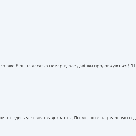
а вже більше десятка номерів, але дзвінки продовжуються! Я НІ
, но здесь условия неадекватны. Посмотрите на реальную годо