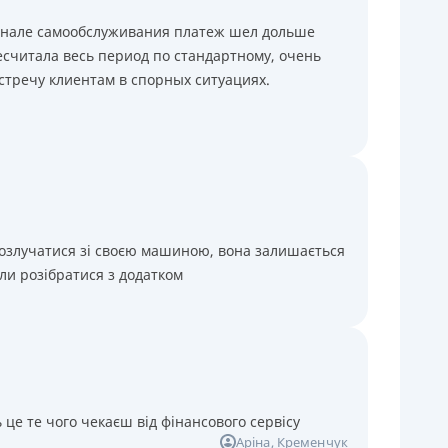
минале самообслуживания платеж шел дольше
считала весь период по стандартному, очень
стречу клиентам в спорных ситуациях.
розлучатися зі своєю машиною, вона залишається
ли розібратися з додатком
 це те чого чекаєш від фінансового сервісу
Аріна
, Кременчук