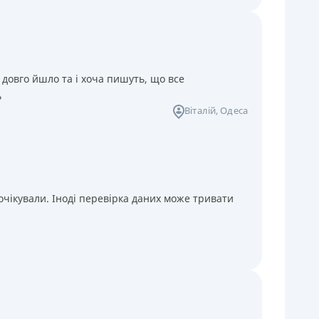
 довго йшло та і хоча пишуть, що все
ь
Віталій
, Одеса
чікували. Іноді перевірка даних може тривати