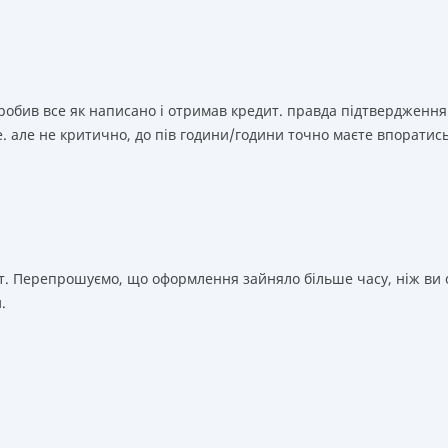
зробив все як написано і отримав кредит. правда підтвердження
. але не критично, до пів години/години точно маєте впоратис
т. Перепрошуємо, що оформлення зайняло більше часу, ніж ви о
.