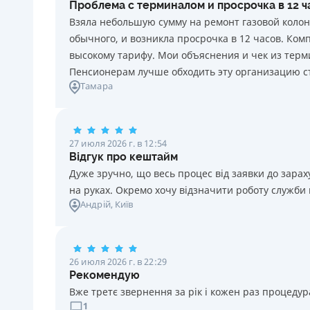
Проблема с терминалом и просрочка в 12 
каждый день нарушения. Штраф не начисляется и не
Взяла небольшую сумму на ремонт газовой колон
уплачивается в течение 3 (трех) календарных дней
обычного, и возникла просрочка в 12 часов. Ко
подряд после окончания срока уплаты
высокому тарифу. Мои объяснения и чек из терми
соответствующего платежа, если Потребитель в этот
Пенсионерам лучше обходить эту организацию с
срок оплатит задолженность по кредиту.
Тамара
Требуемые документы
Паспорт
,
ИНН
Возраст
27 июля 2026 г. в 12:54
18 - 70 лет
Відгук про кештайм
Дуже зручно, що весь процес від заявки до зар
на руках. Окремо хочу відзначити роботу служби
Андрій
, Київ
26 июля 2026 г. в 22:29
Рекомендую
Вже третє звернення за рік і кожен раз процедура
1