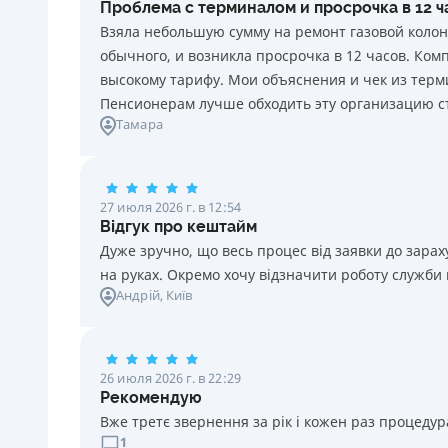
Проблема с терминалом и просрочка в 12 
каждый день нарушения. Штраф не начисляется и не
Взяла небольшую сумму на ремонт газовой колон
уплачивается в течение 3 (трех) календарных дней
обычного, и возникла просрочка в 12 часов. Ко
подряд после окончания срока уплаты
высокому тарифу. Мои объяснения и чек из терми
соответствующего платежа, если Потребитель в этот
Пенсионерам лучше обходить эту организацию с
срок оплатит задолженность по кредиту.
Тамара
Требуемые документы
Паспорт
,
ИНН
Возраст
27 июля 2026 г. в 12:54
18 - 70 лет
Відгук про кештайм
Дуже зручно, що весь процес від заявки до зар
на руках. Окремо хочу відзначити роботу служби
Андрій
, Київ
26 июля 2026 г. в 22:29
Рекомендую
Вже третє звернення за рік і кожен раз процедура
1