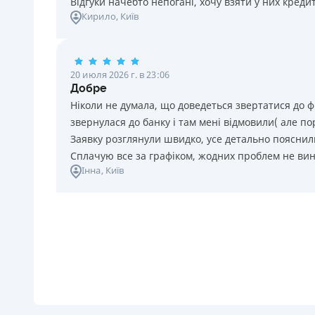
Відгуки начебто непогані, хочу взяти у них креди
Кирило
, Київ
20 июля 2026 г. в 23:06
Добре
Ніколи не думала, що доведеться звертатися до ф
звернулася до банку і там мені відмовили( але п
Заявку розглянули швидко, усе детально пояснили
Сплачую все за графіком, жодних проблем не ви
Інна
, Київ