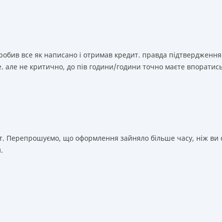
зробив все як написано і отримав кредит. правда підтвердження
. але не критично, до пів години/години точно маєте впоратис
т. Перепрошуємо, що оформлення зайняло більше часу, ніж ви о
.