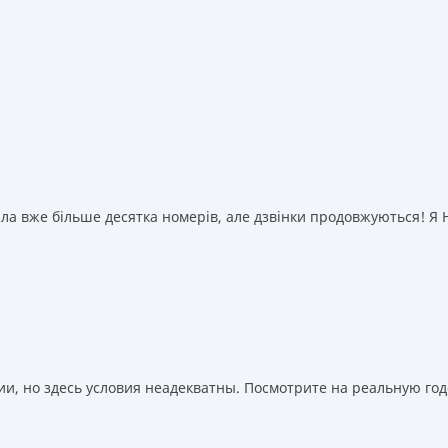
а вже більше десятка номерів, але дзвінки продовжуються! Я НІ
, но здесь условия неадекватны. Посмотрите на реальную годо