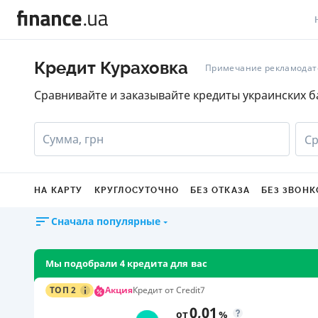
В
Кредит Кураховка
Примечание рекламодат
В
Сравнивайте и заказывайте кредиты украинских б
Л
Сумма, грн
Ср
А
Н
НА КАРТУ
КРУГЛОСУТОЧНО
БЕЗ ОТКАЗА
БЕЗ ЗВОНК
С
Сначала популярные
П
Т
Мы подобрали 4 кредита для вас
Р
Акция
ТОП 2
Кредит от Credit7
0,01
от
%