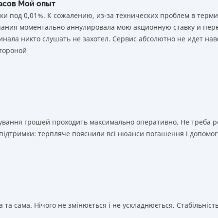
часов Мой опыт
ки под 0,01%. К сожалению, из-за технических проблем в тер
мпания моментально аннулировала мою акционную ставку и пере
нала никто слушать не захотел. Сервис абсолютно не идет нав
тороной
ахування грошей проходить максимально оперативно. Не треба 
 підтримки: терпляче пояснили всі нюанси погашення і допомог
 та сама. Нічого не змінюється і не ускладнюється. Стабільність