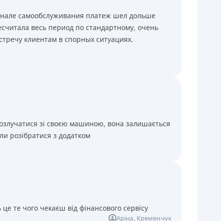
минале самообслуживания платеж шел дольше
считала весь период по стандартному, очень
стречу клиентам в спорных ситуациях.
розлучатися зі своєю машиною, вона залишається
ли розібратися з додатком
 це те чого чекаєш від фінансового сервісу
Аріна
, Кременчук