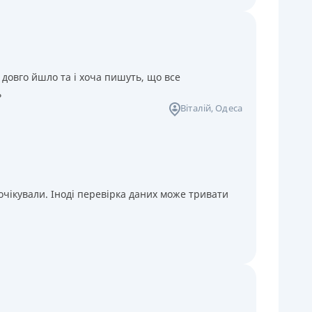
 довго йшло та і хоча пишуть, що все
ь
Віталій
, Одеса
чікували. Іноді перевірка даних може тривати