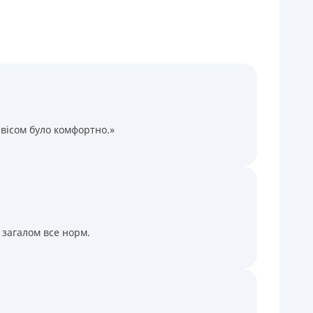
Через терминалы Приватбанка
Через терминалы самообслуживания
ицензия НБУ
ицензия переоформлена 14.03.2024 г.
ся информация о кредите
вісом було комфортно.»
 загалом все норм.