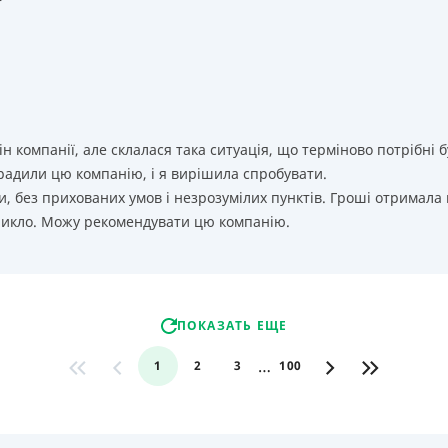
т
ін компанії, але склалася така ситуація, що терміново потрібн
орадили цю компанію, і я вирішила спробувати.
, без прихованих умов і незрозумілих пунктів. Гроші отримала
никло. Можу рекомендувати цю компанію.
ПОКАЗАТЬ ЕЩЕ
…
1
2
3
100