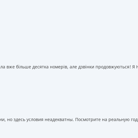
а вже більше десятка номерів, але дзвінки продовжуються! Я НІ
, но здесь условия неадекватны. Посмотрите на реальную годо