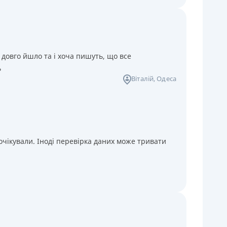
 довго йшло та і хоча пишуть, що все
ь
Віталій
, Одеса
чікували. Іноді перевірка даних може тривати