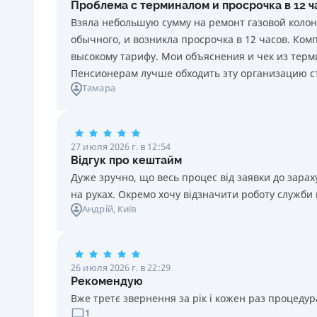
Проблема с терминалом и просрочка в 12 
каждый день нарушения. Штраф не начисляется и не
Взяла небольшую сумму на ремонт газовой колон
уплачивается в течение 3 (трех) календарных дней
обычного, и возникла просрочка в 12 часов. Ко
подряд после окончания срока уплаты
высокому тарифу. Мои объяснения и чек из терми
соответствующего платежа, если Потребитель в этот
Пенсионерам лучше обходить эту организацию с
срок оплатит задолженность по кредиту.
Тамара
Требуемые документы
Паспорт
,
ИНН
Возраст
27 июля 2026 г. в 12:54
18 - 70 лет
Відгук про кештайм
Дуже зручно, що весь процес від заявки до зар
на руках. Окремо хочу відзначити роботу служби
Андрій
, Київ
26 июля 2026 г. в 22:29
Рекомендую
Вже третє звернення за рік і кожен раз процедура
1