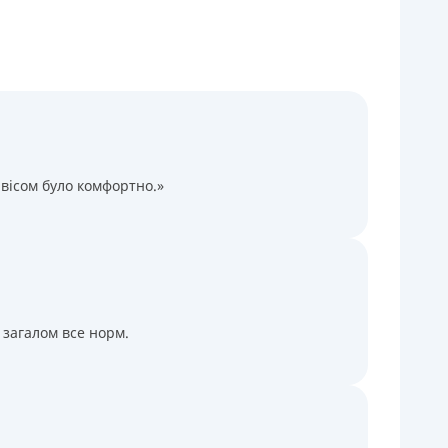
Через терминалы Приватбанка
Через терминалы самообслуживания
ицензия НБУ
ицензия переоформлена 14.03.2024 г.
ся информация о кредите
вісом було комфортно.»
 загалом все норм.