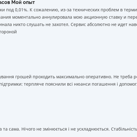
часов Мой опыт
ки под 0,01%. К сожалению, из-за технических проблем в тер
мпания моментально аннулировала мою акционную ставку и пере
нала никто слушать не захотел. Сервис абсолютно не идет нав
тороной
ахування грошей проходить максимально оперативно. Не треба 
 підтримки: терпляче пояснили всі нюанси погашення і допомог
 та сама. Нічого не змінюється і не ускладнюється. Стабільність