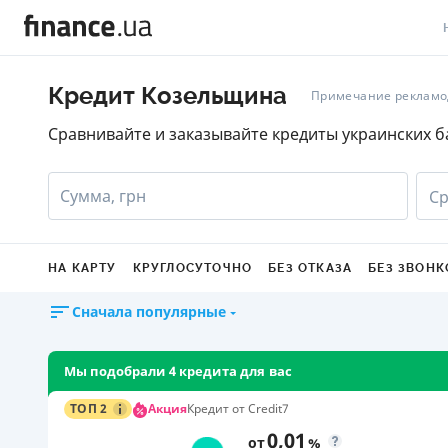
В
Кредит Козельщина
Примечание рекламо
В
Сравнивайте и заказывайте кредиты украинских б
Л
Сумма, грн
Ср
А
Н
НА КАРТУ
КРУГЛОСУТОЧНО
БЕЗ ОТКАЗА
БЕЗ ЗВОНК
С
Сначала популярные
П
Т
Мы подобрали 4 кредита для вас
Р
Акция
ТОП 2
Кредит от Credit7
0,01
от
%