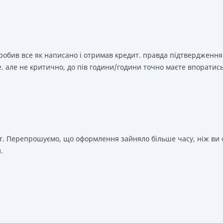
зробив все як написано і отримав кредит. правда підтвердження
. але не критично, до пів години/години точно маєте впоратис
т. Перепрошуємо, що оформлення зайняло більше часу, ніж ви о
.