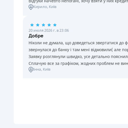
Відгуки начебто непогані, хочу взяти у них креди
Кирило
, Київ
20 июля 2026 г. в 23:06
Добре
Ніколи не думала, що доведеться звертатися до ф
звернулася до банку і там мені відмовили( але п
Заявку розглянули швидко, усе детально пояснили
Сплачую все за графіком, жодних проблем не ви
Інна
, Київ