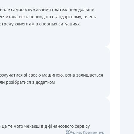
минале самообслуживания платеж шел дольше
считала весь период по стандартному, очень
стречу клиентам в спорных ситуациях.
розлучатися зі своєю машиною, вона залишається
ли розібратися з додатком
 це те чого чекаєш від фінансового сервісу
Аріна
, Кременчук