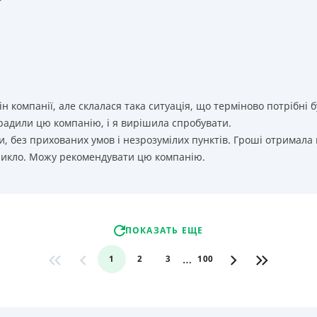
т
ін компанії, але склалася така ситуація, що терміново потрібн
орадили цю компанію, і я вирішила спробувати.
, без прихованих умов і незрозумілих пунктів. Гроші отримала
никло. Можу рекомендувати цю компанію.
ПОКАЗАТЬ ЕЩЕ
…
1
2
3
100