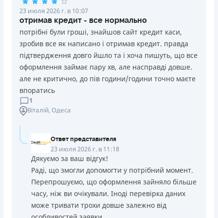
23 июля 2026 г. в 10:07
отримав кредит - все нормально
потрібні були гроші, знайшов сайт кредит каси,
зробив все як написано і отримав кредит. правда
підтвердження довго йшло та і хоча пишуть, що все
оформлення займає пару хв, але насправді довше.
але не критично, до пів години/години точно маєте
впоратись
1
Віталій
, Одеса
Ответ представителя
23 июля 2026 г. в 11:18
Дякуємо за ваш відгук!
Раді, що змогли допомогти у потрібний момент.
Перепрошуємо, що оформлення зайняло більше
часу, ніж ви очікували. Іноді перевірка даних
може тривати трохи довше залежно від
особливостей заявки.