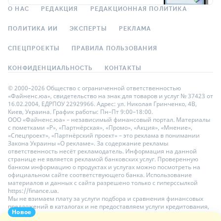
О НАС
РЕДАКЦИЯ
РЕДАКЦИОННАЯ ПОЛИТИКА
ПОЛИТИКА ИИ
ЭКСПЕРТЫ
РЕКЛАМА
СПЕЦПРОЕКТЫ
ПРАВИЛА ПОЛЬЗОВАНИЯ
КОНФИДЕНЦИАЛЬНОСТЬ
КОНТАКТЫ
© 2000–2026 Общество с ограниченной ответственностью
«Файненс.юа», свидетельство на знак для товаров и услуг № 37423 от
16.02.2004, ЕДРПОУ 22929966. Адрес: ул. Николая Гринченко, 4В,
Киев, Украина. График работы: Пн–Пт 9:00–18:00.
ООО «Файненс.юа» – независимый финансовый портал. Материалы
с пометками «Р», «Партнёрская», «Промо», «Акция», «Мнение»,
«Спецпроект», «Партнёрский проект» – это реклама в понимании
Закона Украины «О рекламе». За содержание рекламы
ответственность несёт рекламодатель. Информация на данной
странице не является рекламой банковских услуг. Проверенную
банком информацию о продуктах и услугах можно посмотреть на
официальном сайте соответствующего банка. Использование
материалов и данных с сайта разрешено только с гиперссылкой
https://finance.ua.
Мы не взимаем плату за услуги подбора и сравнения финансовых
предложений в каталогах и не предоставляем услуги кредитования,
Новое
размещения депозитов и страхования. Ваши личные данные на