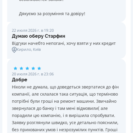
Дякуємо за розуміння та довіру!
22 июля 2026 г. в 19:20
Думаю оберу Старфин
Відгуки начебто непогані, хочу взяти у них кредит
Кирило
, Київ
20 июля 2026 г. в 23:06
Добре
Ніколи не думала, що доведеться звертатися до фін
компанії, але склалася така ситуація, що терміново
потрібні були гроші на ремонт машини. Звичайно
звернулася до банку і там мені відмовили( але
порадили цю компанію, і я вирішила спробувати.
Заявку розглянули швидко, усе детально пояснили,
без прихованих умов і незрозумілих пунктів. Гроші