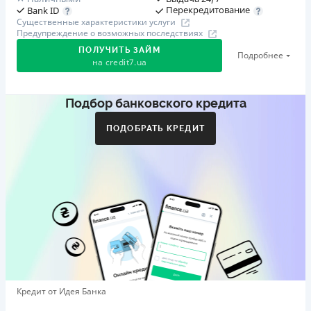
Перекредитование
Bank ID
Существенные характеристики услуги
Предупреждение о возможных последствиях
ПОЛУЧИТЬ ЗАЙМ
Подробнее
на
credit7.ua
Подбор банковского кредита
Акция: «Кешбэк за друга»
Клиент делится реферальной ссылкой с другом. Когда
ПОДОБРАТЬ КРЕДИТ
друг регистрируется и получает первый кредит (от
1000 грн), клиент автоматически получает 400 грн
кешбэка. Акция действует до 10.12.2026
🥉 Бронза FinAwards 2026
Бронзовый призер FinAwards 2026 «Лучшая программа
лояльности»
Первый займ
от 0,01%/день до 30 000 ₴
Повторный займ
Кредит от Идея Банка
от 0,95%/день до 50 000 ₴