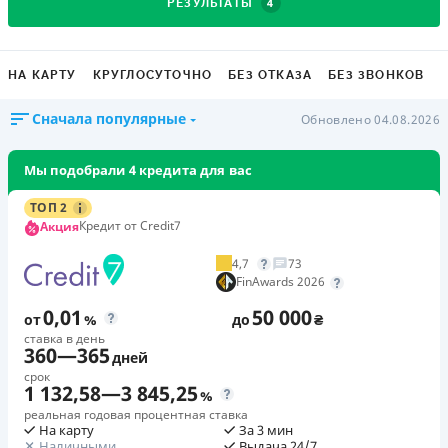
4
РЕЗУЛЬТАТЫ
НА КАРТУ
КРУГЛОСУТОЧНО
БЕЗ ОТКАЗА
БЕЗ ЗВОНКОВ
Сначала популярные
Обновлено 04.08.2026
Мы подобрали 4 кредита для вас
ТОП 2
Кредит от Credit7
Акция
4,7
73
FinAwards 2026
0,01
50 000
от
%
до
₴
ставка в день
360
—
365
дней
срок
1 132,58
—
3 845,25
%
реальная годовая процентная ставка
На карту
За 3 мин
Наличными
Выдача 24/7