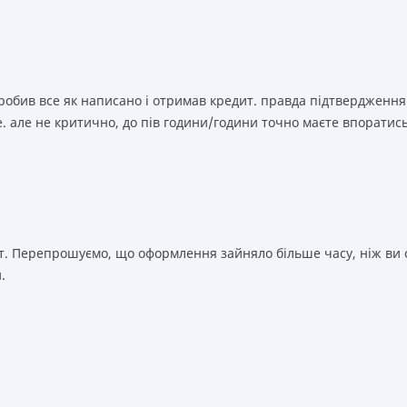
зробив все як написано і отримав кредит. правда підтвердження
. але не критично, до пів години/години точно маєте впоратис
т. Перепрошуємо, що оформлення зайняло більше часу, ніж ви о
.