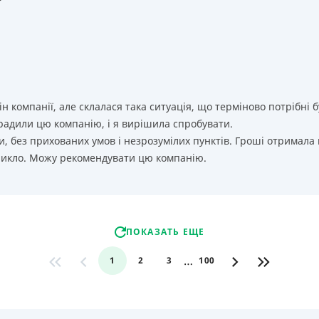
т
ін компанії, але склалася така ситуація, що терміново потрібн
орадили цю компанію, і я вирішила спробувати.
, без прихованих умов і незрозумілих пунктів. Гроші отримала
никло. Можу рекомендувати цю компанію.
ПОКАЗАТЬ ЕЩЕ
…
1
2
3
100