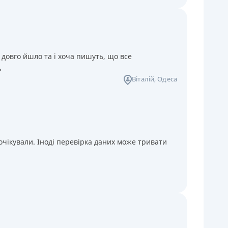
 довго йшло та і хоча пишуть, що все
ь
Віталій
, Одеса
чікували. Іноді перевірка даних може тривати