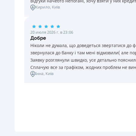
Відгуки начебто непогані, хочу взяти у них креди
Кирило
, Київ
20 июля 2026 г. в 23:06
Добре
Ніколи не думала, що доведеться звертатися до ф
звернулася до банку і там мені відмовили( але п
Заявку розглянули швидко, усе детально пояснили
Сплачую все за графіком, жодних проблем не ви
Інна
, Київ