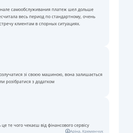
минале самообслуживания платеж шел дольше
считала весь период по стандартному, очень
стречу клиентам в спорных ситуациях.
розлучатися зі своєю машиною, вона залишається
ли розібратися з додатком
 це те чого чекаєш від фінансового сервісу
Аріна
, Кременчук