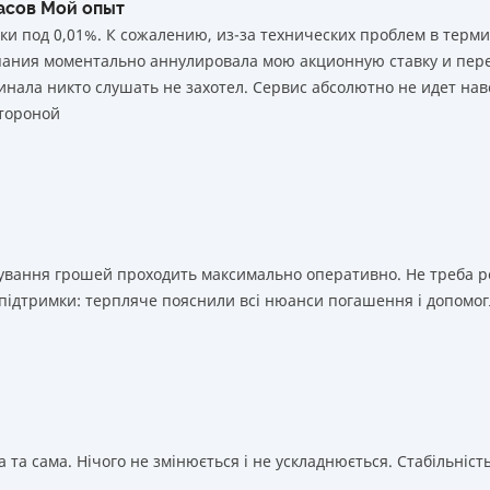
часов Мой опыт
ки под 0,01%. К сожалению, из-за технических проблем в тер
мпания моментально аннулировала мою акционную ставку и пере
нала никто слушать не захотел. Сервис абсолютно не идет нав
тороной
ахування грошей проходить максимально оперативно. Не треба 
 підтримки: терпляче пояснили всі нюанси погашення і допомог
 та сама. Нічого не змінюється і не ускладнюється. Стабільність