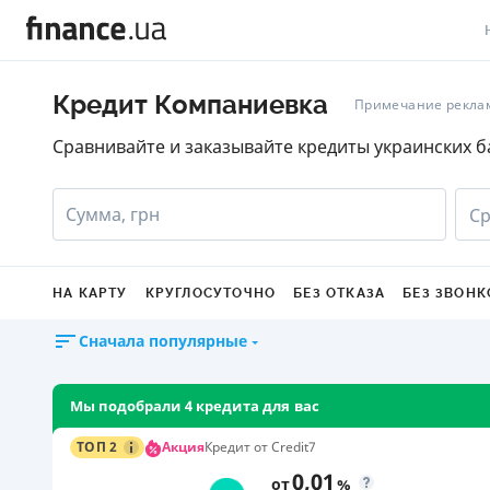
В
Кредит Компаниевка
Примечание рекла
В
Сравнивайте и заказывайте кредиты украинских б
Л
Сумма, грн
Ср
А
Н
НА КАРТУ
КРУГЛОСУТОЧНО
БЕЗ ОТКАЗА
БЕЗ ЗВОНК
С
Сначала популярные
П
Т
Мы подобрали 4 кредита для вас
Р
Акция
ТОП 2
Кредит от Credit7
0,01
от
%