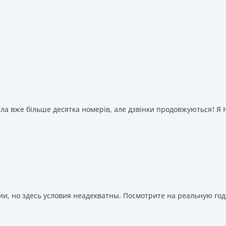
а вже більше десятка номерів, але дзвінки продовжуються! Я НІ
, но здесь условия неадекватны. Посмотрите на реальную годо