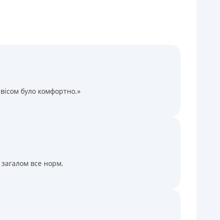
Через терминалы Приватбанка
Через терминалы самообслуживания
ицензия НБУ
ицензия переоформлена 14.03.2024 г.
ся информация о кредите
вісом було комфортно.»
 загалом все норм.