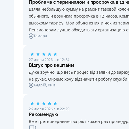
Проблема с терминалом и просрочка в 12 
каждый день нарушения. Штраф не начисляется и не
Взяла небольшую сумму на ремонт газовой колон
уплачивается в течение 3 (трех) календарных дней
обычного, и возникла просрочка в 12 часов. Ко
подряд после окончания срока уплаты
высокому тарифу. Мои объяснения и чек из терми
соответствующего платежа, если Потребитель в этот
Пенсионерам лучше обходить эту организацию с
срок оплатит задолженность по кредиту.
Тамара
Требуемые документы
Паспорт
,
ИНН
Возраст
27 июля 2026 г. в 12:54
18 - 70 лет
Відгук про кештайм
Дуже зручно, що весь процес від заявки до зар
на руках. Окремо хочу відзначити роботу служби
Андрій
, Київ
26 июля 2026 г. в 22:29
Рекомендую
Вже третє звернення за рік і кожен раз процедура
1