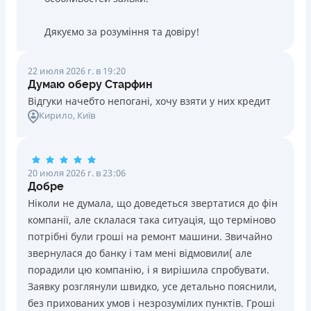
Дякуємо за розуміння та довіру!
22 июля 2026 г. в 19:20
Думаю оберу Старфин
Відгуки начебто непогані, хочу взяти у них кредит
Кирило
, Київ
20 июля 2026 г. в 23:06
Добре
Ніколи не думала, що доведеться звертатися до фін
компанії, але склалася така ситуація, що терміново
потрібні були гроші на ремонт машини. Звичайно
звернулася до банку і там мені відмовили( але
порадили цю компанію, і я вирішила спробувати.
Заявку розглянули швидко, усе детально пояснили,
без прихованих умов і незрозумілих пунктів. Гроші