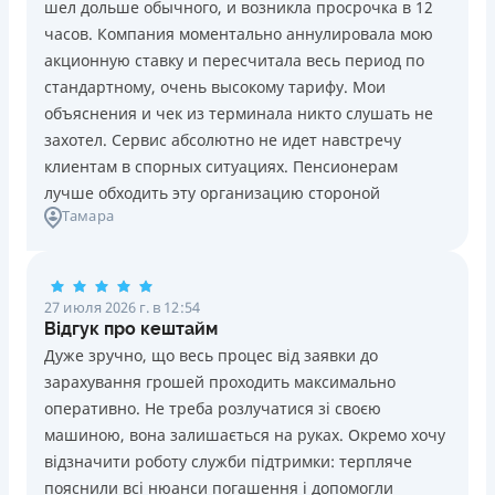
шел дольше обычного, и возникла просрочка в 12
Погашение
Возраст
часов. Компания моментально аннулировала мою
В кассах и терминалах отделений
18 - 70 лет
акционную ставку и пересчитала весь период по
Оплата на расчетный счёт
Преимущества
стандартному, очень высокому тарифу. Мои
Онлайн (через сайт или интернет-банкинг)
Сниженная процентная ставка 0,01% в день для
объяснения и чек из терминала никто слушать не
Через терминалы самообслуживания
новых клиентов на период от 3 до 30 дней (после
захотел. Сервис абсолютно не идет навстречу
Лицензия НБУ
этого стандартная ставка 1%)
клиентам в спорных ситуациях. Пенсионерам
Лицензия НБУ №10
Запрашиваются только данные паспорта, ИНН, номер
лучше обходить эту организацию стороной
Вся информация о кредите
Тамара
банковской карты и телефона
Оформляются кредиты онлайн 24/7. Рассматриваются
100% заявок, в том числе анкеты клиентов с
Подробнее
ПОЛУЧИТЬ ЗАЙМ
проблемной кредитной историей.
27 июля 2026 г. в 12:54
Переводятся деньги на банковскую карту сразу после
Відгук про кештайм
подписания электронного договора о предоставлении
Дуже зручно, що весь процес від заявки до
кредита
зарахування грошей проходить максимально
Дарятся скидки до -99% постоянным клиентам на
оперативно. Не треба розлучатися зі своєю
будущие кредиты согласно программе лояльности
машиною, вона залишається на руках. Окремо хочу
Программа лояльности для постоянных клиентов
відзначити роботу служби підтримки: терпляче
Круглосуточная поддержка
в Viber, Telegram,
пояснили всі нюанси погашення і допомогли