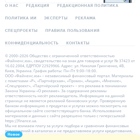
О НАС
РЕДАКЦИЯ
РЕДАКЦИОННАЯ ПОЛИТИКА
ПОЛИТИКА ИИ
ЭКСПЕРТЫ
РЕКЛАМА
СПЕЦПРОЕКТЫ
ПРАВИЛА ПОЛЬЗОВАНИЯ
КОНФИДЕНЦИАЛЬНОСТЬ
КОНТАКТЫ
© 2000–2026 Общество с ограниченной ответственностью
«Файненс.юа», свидетельство на знак для товаров и услуг № 37423 от
16.02.2004, ЕДРПОУ 22929966. Адрес: ул. Николая Гринченко, 4В,
Киев, Украина. График работы: Пн–Пт 9:00–18:00.
ООО «Файненс.юа» – независимый финансовый портал. Материалы
с пометками «Р», «Партнёрская», «Промо», «Акция», «Мнение»,
«Спецпроект», «Партнёрский проект» – это реклама в понимании
Закона Украины «О рекламе». За содержание рекламы
ответственность несёт рекламодатель. Информация на данной
странице не является рекламой банковских услуг. Проверенную
банком информацию о продуктах и услугах можно посмотреть на
официальном сайте соответствующего банка. Использование
материалов и данных с сайта разрешено только с гиперссылкой
https://finance.ua.
Мы не взимаем плату за услуги подбора и сравнения финансовых
предложений в каталогах и не предоставляем услуги кредитования,
Новое
размещения депозитов и страхования. Ваши личные данные на