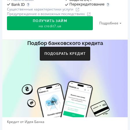
Перекредитование
Bank ID
Существенные характеристики услуги
Предупреждение о возможных последствиях
ПОЛУЧИТЬ ЗАЙМ
Подробнее
на
credit7.ua
Подбор банковского кредита
Акция: «Кешбэк за друга»
Клиент делится реферальной ссылкой с другом. Когда
ПОДОБРАТЬ КРЕДИТ
друг регистрируется и получает первый кредит (от
1000 грн), клиент автоматически получает 400 грн
кешбэка. Акция действует до 10.12.2026
🥉 Бронза FinAwards 2026
Бронзовый призер FinAwards 2026 «Лучшая программа
лояльности»
Первый займ
от 0,01%/день до 30 000 ₴
Повторный займ
Кредит от Идея Банка
от 0,95%/день до 50 000 ₴