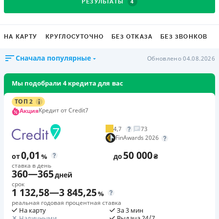
4
РЕЗУЛЬТАТЫ
НА КАРТУ
КРУГЛОСУТОЧНО
БЕЗ ОТКАЗА
БЕЗ ЗВОНКОВ
Сначала популярные
Обновлено 04.08.2026
Мы подобрали 4 кредита для вас
ТОП 2
Кредит от Credit7
Акция
4,7
73
FinAwards 2026
0,01
50 000
от
%
до
₴
ставка в день
360
—
365
дней
срок
1 132,58
—
3 845,25
%
реальная годовая процентная ставка
На карту
За 3 мин
Наличными
Выдача 24/7