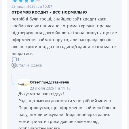
23 июля 2026 г. в 10:07
отримав кредит - все нормально
потрібні були гроші, знайшов сайт кредит каси,
зробив все як написано і отримав кредит. правда
підтвердження довго йшло та і хоча пишуть, що все
оформлення займає пару хв, але насправді довше.
але не критично, до пів години/години точно маєте
впоратись
1
Віталій
, Одеса
Ответ представителя
23 июля 2026 г. в 11:18
Дякуємо за ваш відгук!
Раді, що змогли допомогти у потрібний момент.
Перепрошуємо, що оформлення зайняло більше
часу, ніж ви очікували. Іноді перевірка даних
може тривати трохи довше залежно від
особливостей заявки.