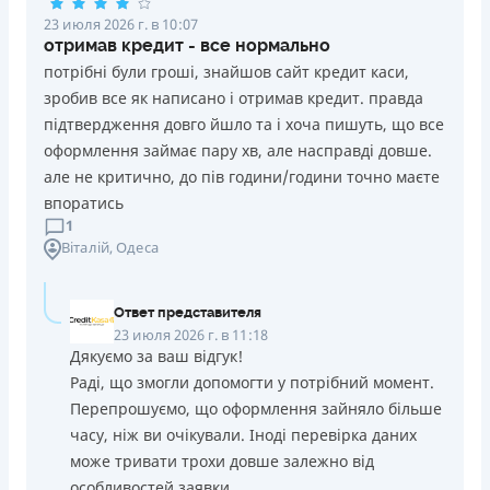
23 июля 2026 г. в 10:07
отримав кредит - все нормально
потрібні були гроші, знайшов сайт кредит каси,
зробив все як написано і отримав кредит. правда
підтвердження довго йшло та і хоча пишуть, що все
оформлення займає пару хв, але насправді довше.
але не критично, до пів години/години точно маєте
впоратись
1
Віталій
, Одеса
Ответ представителя
23 июля 2026 г. в 11:18
Дякуємо за ваш відгук!
Раді, що змогли допомогти у потрібний момент.
Перепрошуємо, що оформлення зайняло більше
часу, ніж ви очікували. Іноді перевірка даних
може тривати трохи довше залежно від
особливостей заявки.