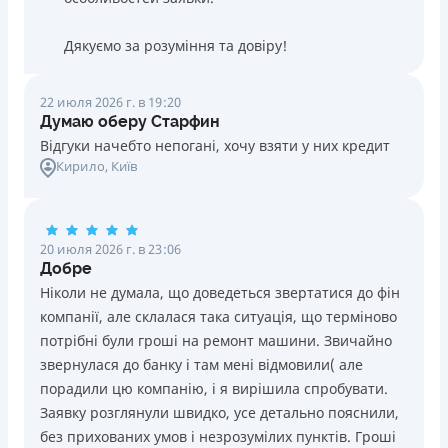
Дякуємо за розуміння та довіру!
22 июля 2026 г. в 19:20
Думаю оберу Старфин
Відгуки начебто непогані, хочу взяти у них кредит
Кирило
, Київ
20 июля 2026 г. в 23:06
Добре
Ніколи не думала, що доведеться звертатися до фін
компанії, але склалася така ситуація, що терміново
потрібні були гроші на ремонт машини. Звичайно
звернулася до банку і там мені відмовили( але
порадили цю компанію, і я вирішила спробувати.
Заявку розглянули швидко, усе детально пояснили,
без прихованих умов і незрозумілих пунктів. Гроші