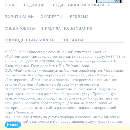
О НАС
РЕДАКЦИЯ
РЕДАКЦИОННАЯ ПОЛИТИКА
ПОЛИТИКА ИИ
ЭКСПЕРТЫ
РЕКЛАМА
СПЕЦПРОЕКТЫ
ПРАВИЛА ПОЛЬЗОВАНИЯ
КОНФИДЕНЦИАЛЬНОСТЬ
КОНТАКТЫ
© 2000–2026 Общество с ограниченной ответственностью
«Файненс.юа», свидетельство на знак для товаров и услуг № 37423 от
16.02.2004, ЕДРПОУ 22929966. Адрес: ул. Николая Гринченко, 4В,
Киев, Украина. График работы: Пн–Пт 9:00–18:00.
ООО «Файненс.юа» – независимый финансовый портал. Материалы
с пометками «Р», «Партнёрская», «Промо», «Акция», «Мнение»,
«Спецпроект», «Партнёрский проект» – это реклама в понимании
Закона Украины «О рекламе». За содержание рекламы
ответственность несёт рекламодатель. Информация на данной
странице не является рекламой банковских услуг. Проверенную
банком информацию о продуктах и услугах можно посмотреть на
официальном сайте соответствующего банка. Использование
материалов и данных с сайта разрешено только с гиперссылкой
https://finance.ua.
Мы не взимаем плату за услуги подбора и сравнения финансовых
предложений в каталогах и не предоставляем услуги кредитования,
Новое
размещения депозитов и страхования. Ваши личные данные на