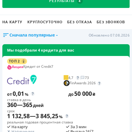
4
РЕЗУЛЬТАТЫ
НА КАРТУ
КРУГЛОСУТОЧНО
БЕЗ ОТКАЗА
БЕЗ ЗВОНКОВ
Сначала популярные
Обновлено 07.08.2026
Мы подобрали 4 кредита для вас
ТОП 2
Кредит от Credit7
Акция
4,7
73
FinAwards 2026
0,01
50 000
от
%
до
₴
ставка в день
360
—
365
дней
срок
1 132,58
—
3 845,25
%
реальная годовая процентная ставка
На карту
За 3 мин
Наличными
Выдача 24/7