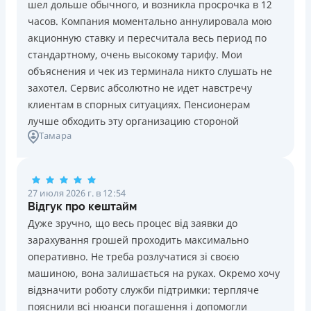
шел дольше обычного, и возникла просрочка в 12
Погашение
Возраст
часов. Компания моментально аннулировала мою
В кассах и терминалах отделений
18 - 70 лет
акционную ставку и пересчитала весь период по
Оплата на расчетный счёт
Преимущества
стандартному, очень высокому тарифу. Мои
Онлайн (через сайт или интернет-банкинг)
Сниженная процентная ставка 0,01% в день для
объяснения и чек из терминала никто слушать не
Через терминалы самообслуживания
новых клиентов на период от 3 до 30 дней (после
захотел. Сервис абсолютно не идет навстречу
Лицензия НБУ
этого стандартная ставка 1%)
клиентам в спорных ситуациях. Пенсионерам
Лицензия НБУ №10
Запрашиваются только данные паспорта, ИНН, номер
лучше обходить эту организацию стороной
Вся информация о кредите
Тамара
банковской карты и телефона
Оформляются кредиты онлайн 24/7. Рассматриваются
100% заявок, в том числе анкеты клиентов с
Подробнее
ПОЛУЧИТЬ ЗАЙМ
проблемной кредитной историей.
27 июля 2026 г. в 12:54
Переводятся деньги на банковскую карту сразу после
Відгук про кештайм
подписания электронного договора о предоставлении
Дуже зручно, що весь процес від заявки до
кредита
зарахування грошей проходить максимально
Дарятся скидки до -99% постоянным клиентам на
оперативно. Не треба розлучатися зі своєю
будущие кредиты согласно программе лояльности
машиною, вона залишається на руках. Окремо хочу
Программа лояльности для постоянных клиентов
відзначити роботу служби підтримки: терпляче
Круглосуточная поддержка
в Viber, Telegram,
пояснили всі нюанси погашення і допомогли