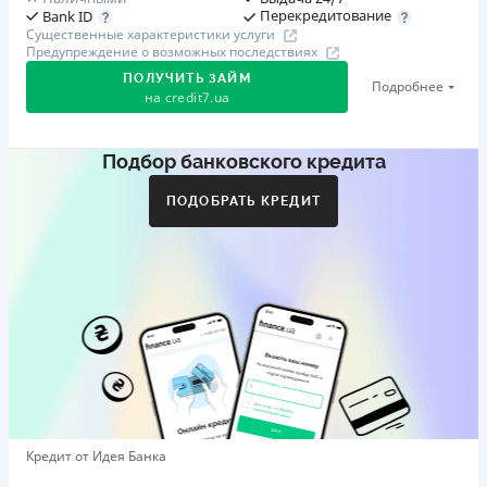
Перекредитование
Bank ID
Существенные характеристики услуги
Предупреждение о возможных последствиях
ПОЛУЧИТЬ ЗАЙМ
Подробнее
на
credit7.ua
Подбор банковского кредита
Акция: «Кешбэк за друга»
Клиент делится реферальной ссылкой с другом. Когда
ПОДОБРАТЬ КРЕДИТ
друг регистрируется и получает первый кредит (от
1000 грн), клиент автоматически получает 400 грн
кешбэка. Акция действует до 10.12.2026
🥉 Бронза FinAwards 2026
Бронзовый призер FinAwards 2026 «Лучшая программа
лояльности»
Первый займ
от 0,01%/день до 30 000 ₴
Повторный займ
Кредит от Идея Банка
от 0,95%/день до 50 000 ₴