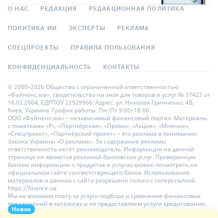
О НАС
РЕДАКЦИЯ
РЕДАКЦИОННАЯ ПОЛИТИКА
ПОЛИТИКА ИИ
ЭКСПЕРТЫ
РЕКЛАМА
СПЕЦПРОЕКТЫ
ПРАВИЛА ПОЛЬЗОВАНИЯ
КОНФИДЕНЦИАЛЬНОСТЬ
КОНТАКТЫ
© 2000–2026 Общество с ограниченной ответственностью
«Файненс.юа», свидетельство на знак для товаров и услуг № 37423 от
16.02.2004, ЕДРПОУ 22929966. Адрес: ул. Николая Гринченко, 4В,
Киев, Украина. График работы: Пн–Пт 9:00–18:00.
ООО «Файненс.юа» – независимый финансовый портал. Материалы
с пометками «Р», «Партнёрская», «Промо», «Акция», «Мнение»,
«Спецпроект», «Партнёрский проект» – это реклама в понимании
Закона Украины «О рекламе». За содержание рекламы
ответственность несёт рекламодатель. Информация на данной
странице не является рекламой банковских услуг. Проверенную
банком информацию о продуктах и услугах можно посмотреть на
официальном сайте соответствующего банка. Использование
материалов и данных с сайта разрешено только с гиперссылкой
https://finance.ua.
Мы не взимаем плату за услуги подбора и сравнения финансовых
предложений в каталогах и не предоставляем услуги кредитования,
Новое
размещения депозитов и страхования. Ваши личные данные на