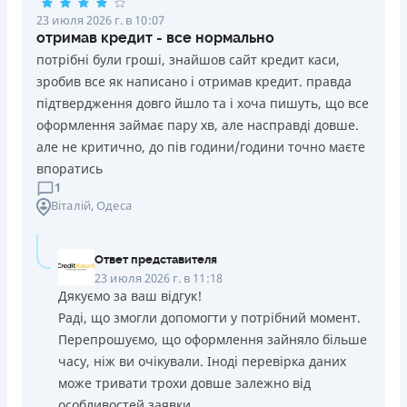
23 июля 2026 г. в 10:07
отримав кредит - все нормально
потрібні були гроші, знайшов сайт кредит каси,
зробив все як написано і отримав кредит. правда
підтвердження довго йшло та і хоча пишуть, що все
оформлення займає пару хв, але насправді довше.
але не критично, до пів години/години точно маєте
впоратись
1
Віталій
, Одеса
Ответ представителя
23 июля 2026 г. в 11:18
Дякуємо за ваш відгук!
Раді, що змогли допомогти у потрібний момент.
Перепрошуємо, що оформлення зайняло більше
часу, ніж ви очікували. Іноді перевірка даних
може тривати трохи довше залежно від
особливостей заявки.