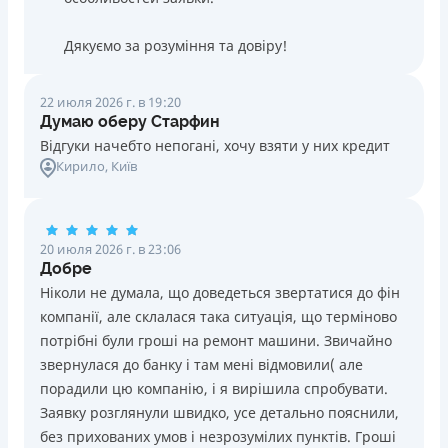
Дякуємо за розуміння та довіру!
22 июля 2026 г. в 19:20
Думаю оберу Старфин
Відгуки начебто непогані, хочу взяти у них кредит
Кирило
, Київ
20 июля 2026 г. в 23:06
Добре
Ніколи не думала, що доведеться звертатися до фін
компанії, але склалася така ситуація, що терміново
потрібні були гроші на ремонт машини. Звичайно
звернулася до банку і там мені відмовили( але
порадили цю компанію, і я вирішила спробувати.
Заявку розглянули швидко, усе детально пояснили,
без прихованих умов і незрозумілих пунктів. Гроші