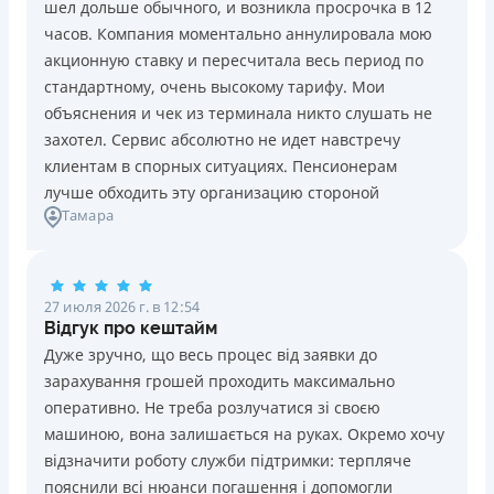
шел дольше обычного, и возникла просрочка в 12
Погашение
Возраст
часов. Компания моментально аннулировала мою
В кассах и терминалах отделений
18 - 70 лет
акционную ставку и пересчитала весь период по
Оплата на расчетный счёт
Преимущества
стандартному, очень высокому тарифу. Мои
Онлайн (через сайт или интернет-банкинг)
Сниженная процентная ставка 0,01% в день для
объяснения и чек из терминала никто слушать не
Через терминалы самообслуживания
новых клиентов на период от 3 до 30 дней (после
захотел. Сервис абсолютно не идет навстречу
Лицензия НБУ
этого стандартная ставка 1%)
клиентам в спорных ситуациях. Пенсионерам
Лицензия НБУ №10
Запрашиваются только данные паспорта, ИНН, номер
лучше обходить эту организацию стороной
Вся информация о кредите
Тамара
банковской карты и телефона
Оформляются кредиты онлайн 24/7. Рассматриваются
100% заявок, в том числе анкеты клиентов с
Подробнее
ПОЛУЧИТЬ ЗАЙМ
проблемной кредитной историей.
27 июля 2026 г. в 12:54
Переводятся деньги на банковскую карту сразу после
Відгук про кештайм
подписания электронного договора о предоставлении
Дуже зручно, що весь процес від заявки до
кредита
зарахування грошей проходить максимально
Дарятся скидки до -99% постоянным клиентам на
оперативно. Не треба розлучатися зі своєю
будущие кредиты согласно программе лояльности
машиною, вона залишається на руках. Окремо хочу
Программа лояльности для постоянных клиентов
відзначити роботу служби підтримки: терпляче
Круглосуточная поддержка
в Viber, Telegram,
пояснили всі нюанси погашення і допомогли