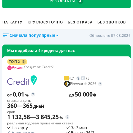
4
РЕЗУЛЬТАТЫ
НА КАРТУ
КРУГЛОСУТОЧНО
БЕЗ ОТКАЗА
БЕЗ ЗВОНКОВ
Сначала популярные
Обновлено 07.08.2026
Мы подобрали 4 кредита для вас
ТОП 2
Кредит от Credit7
Акция
4,7
73
FinAwards 2026
0,01
50 000
от
%
до
₴
ставка в день
360
—
365
дней
срок
1 132,58
—
3 845,25
%
реальная годовая процентная ставка
На карту
За 3 мин
Наличными
Выдача 24/7