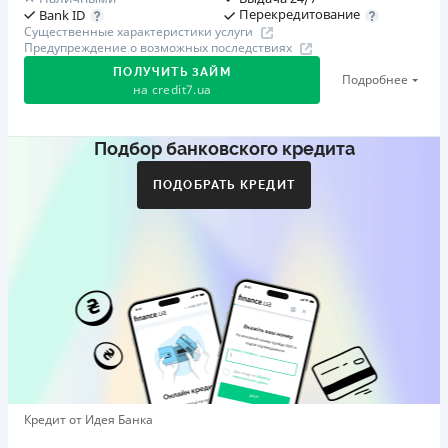
Перекредитование
Bank ID
Существенные характеристики услуги
Предупреждение о возможных последствиях
ПОЛУЧИТЬ ЗАЙМ
Подробнее
на
credit7.ua
Подбор банковского кредита
Акция: «Кешбэк за друга»
Клиент делится реферальной ссылкой с другом. Когда
ПОДОБРАТЬ КРЕДИТ
друг регистрируется и получает первый кредит (от
1000 грн), клиент автоматически получает 400 грн
кешбэка. Акция действует до 10.12.2026
🥉 Бронза FinAwards 2026
Бронзовый призер FinAwards 2026 «Лучшая программа
лояльности»
Первый займ
от 0,01%/день до 30 000 ₴
Повторный займ
Кредит от Идея Банка
от 0,95%/день до 50 000 ₴