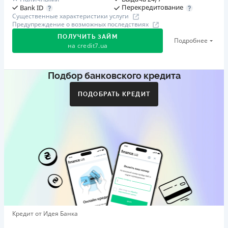
Перекредитование
Bank ID
Существенные характеристики услуги
Предупреждение о возможных последствиях
ПОЛУЧИТЬ ЗАЙМ
Подробнее
на
credit7.ua
Подбор банковского кредита
Акция: «Кешбэк за друга»
Клиент делится реферальной ссылкой с другом. Когда
ПОДОБРАТЬ КРЕДИТ
друг регистрируется и получает первый кредит (от
1000 грн), клиент автоматически получает 400 грн
кешбэка. Акция действует до 10.12.2026
🥉 Бронза FinAwards 2026
Бронзовый призер FinAwards 2026 «Лучшая программа
лояльности»
Первый займ
от 0,01%/день до 30 000 ₴
Повторный займ
Кредит от Идея Банка
от 0,95%/день до 50 000 ₴