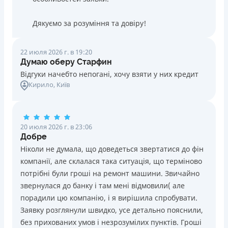
Дякуємо за розуміння та довіру!
22 июля 2026 г. в 19:20
Думаю оберу Старфин
Відгуки начебто непогані, хочу взяти у них кредит
Кирило
, Київ
20 июля 2026 г. в 23:06
Добре
Ніколи не думала, що доведеться звертатися до фін
компанії, але склалася така ситуація, що терміново
потрібні були гроші на ремонт машини. Звичайно
звернулася до банку і там мені відмовили( але
порадили цю компанію, і я вирішила спробувати.
Заявку розглянули швидко, усе детально пояснили,
без прихованих умов і незрозумілих пунктів. Гроші