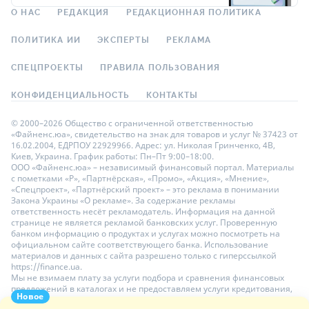
О НАС
РЕДАКЦИЯ
РЕДАКЦИОННАЯ ПОЛИТИКА
ПОЛИТИКА ИИ
ЭКСПЕРТЫ
РЕКЛАМА
СПЕЦПРОЕКТЫ
ПРАВИЛА ПОЛЬЗОВАНИЯ
КОНФИДЕНЦИАЛЬНОСТЬ
КОНТАКТЫ
© 2000–2026 Общество с ограниченной ответственностью
«Файненс.юа», свидетельство на знак для товаров и услуг № 37423 от
16.02.2004, ЕДРПОУ 22929966. Адрес: ул. Николая Гринченко, 4В,
Киев, Украина. График работы: Пн–Пт 9:00–18:00.
ООО «Файненс.юа» – независимый финансовый портал. Материалы
с пометками «Р», «Партнёрская», «Промо», «Акция», «Мнение»,
«Спецпроект», «Партнёрский проект» – это реклама в понимании
Закона Украины «О рекламе». За содержание рекламы
ответственность несёт рекламодатель. Информация на данной
странице не является рекламой банковских услуг. Проверенную
банком информацию о продуктах и услугах можно посмотреть на
официальном сайте соответствующего банка. Использование
материалов и данных с сайта разрешено только с гиперссылкой
https://finance.ua.
Мы не взимаем плату за услуги подбора и сравнения финансовых
предложений в каталогах и не предоставляем услуги кредитования,
Новое
размещения депозитов и страхования. Ваши личные данные на