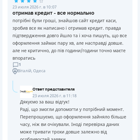
23 июля 2026 г. в 10:07
отримав кредит - все нормально
потрібні були гроші, знайшов сайт кредит каси,
зробив все як написано і отримав кредит. правда
підтвердження довго йшло та і хоча пишуть, що все
оформлення займає пару хв, але насправді довше.
але не критично, до пів години/години точно маєте
впоратись
1
Віталій
, Одеса
Ответ представителя
23 июля 2026 г. в 11:18
Дякуємо за ваш відгук!
Раді, що змогли допомогти у потрібний момент.
Перепрошуємо, що оформлення зайняло більше
часу, ніж ви очікували. Іноді перевірка даних
може тривати трохи довше залежно від
особливостей заявки.