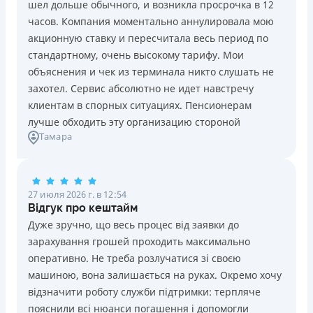
шел дольше обычного, и возникла просрочка в 12
Погашение
Возраст
часов. Компания моментально аннулировала мою
В кассах и терминалах отделений
18 - 70 лет
акционную ставку и пересчитала весь период по
Оплата на расчетный счёт
Преимущества
стандартному, очень высокому тарифу. Мои
Онлайн (через сайт или интернет-банкинг)
Сниженная процентная ставка 0,01% в день для
объяснения и чек из терминала никто слушать не
Через терминалы самообслуживания
новых клиентов на период от 3 до 30 дней (после
захотел. Сервис абсолютно не идет навстречу
Лицензия НБУ
этого стандартная ставка 1%)
клиентам в спорных ситуациях. Пенсионерам
Лицензия НБУ №10
Запрашиваются только данные паспорта, ИНН, номер
лучше обходить эту организацию стороной
Вся информация о кредите
Тамара
банковской карты и телефона
Оформляются кредиты онлайн 24/7. Рассматриваются
100% заявок, в том числе анкеты клиентов с
Подробнее
ПОЛУЧИТЬ ЗАЙМ
проблемной кредитной историей.
27 июля 2026 г. в 12:54
Переводятся деньги на банковскую карту сразу после
Відгук про кештайм
подписания электронного договора о предоставлении
Дуже зручно, що весь процес від заявки до
кредита
зарахування грошей проходить максимально
Дарятся скидки до -99% постоянным клиентам на
оперативно. Не треба розлучатися зі своєю
будущие кредиты согласно программе лояльности
машиною, вона залишається на руках. Окремо хочу
Программа лояльности для постоянных клиентов
відзначити роботу служби підтримки: терпляче
Круглосуточная поддержка
в Viber, Telegram,
пояснили всі нюанси погашення і допомогли