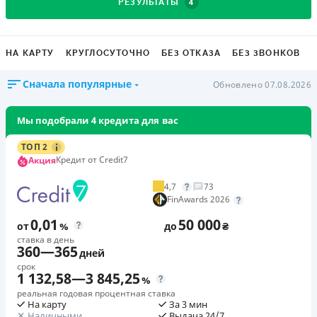
4
РЕЗУЛЬТАТЫ
НА КАРТУ
КРУГЛОСУТОЧНО
БЕЗ ОТКАЗА
БЕЗ ЗВОНКОВ
Сначала популярные
Обновлено 07.08.2026
Мы подобрали 4 кредита для вас
ТОП 2
Кредит от Credit7
Акция
4,7
73
FinAwards 2026
0,01
50 000
от
%
до
₴
ставка в день
360
—
365
дней
срок
1 132,58
—
3 845,25
%
реальная годовая процентная ставка
На карту
За 3 мин
Наличными
Выдача 24/7