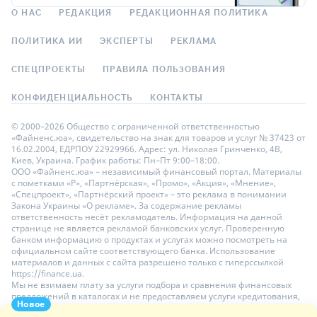
О НАС
РЕДАКЦИЯ
РЕДАКЦИОННАЯ ПОЛИТИКА
ПОЛИТИКА ИИ
ЭКСПЕРТЫ
РЕКЛАМА
СПЕЦПРОЕКТЫ
ПРАВИЛА ПОЛЬЗОВАНИЯ
КОНФИДЕНЦИАЛЬНОСТЬ
КОНТАКТЫ
© 2000–2026 Общество с ограниченной ответственностью
«Файненс.юа», свидетельство на знак для товаров и услуг № 37423 от
16.02.2004, ЕДРПОУ 22929966. Адрес: ул. Николая Гринченко, 4В,
Киев, Украина. График работы: Пн–Пт 9:00–18:00.
ООО «Файненс.юа» – независимый финансовый портал. Материалы
с пометками «Р», «Партнёрская», «Промо», «Акция», «Мнение»,
«Спецпроект», «Партнёрский проект» – это реклама в понимании
Закона Украины «О рекламе». За содержание рекламы
ответственность несёт рекламодатель. Информация на данной
странице не является рекламой банковских услуг. Проверенную
банком информацию о продуктах и услугах можно посмотреть на
официальном сайте соответствующего банка. Использование
материалов и данных с сайта разрешено только с гиперссылкой
https://finance.ua.
Мы не взимаем плату за услуги подбора и сравнения финансовых
предложений в каталогах и не предоставляем услуги кредитования,
Новое
размещения депозитов и страхования. Ваши личные данные на