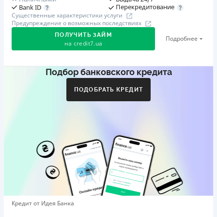
Перекредитование
Bank ID
Существенные характеристики услуги
Предупреждение о возможных последствиях
ПОЛУЧИТЬ ЗАЙМ
Подробнее
на
credit7.ua
Подбор банковского кредита
Акция: «Кешбэк за друга»
Клиент делится реферальной ссылкой с другом. Когда
ПОДОБРАТЬ КРЕДИТ
друг регистрируется и получает первый кредит (от
1000 грн), клиент автоматически получает 400 грн
кешбэка. Акция действует до 10.12.2026
🥉 Бронза FinAwards 2026
Бронзовый призер FinAwards 2026 «Лучшая программа
лояльности»
Первый займ
от 0,01%/день до 30 000 ₴
Повторный займ
Кредит от Идея Банка
от 0,95%/день до 50 000 ₴