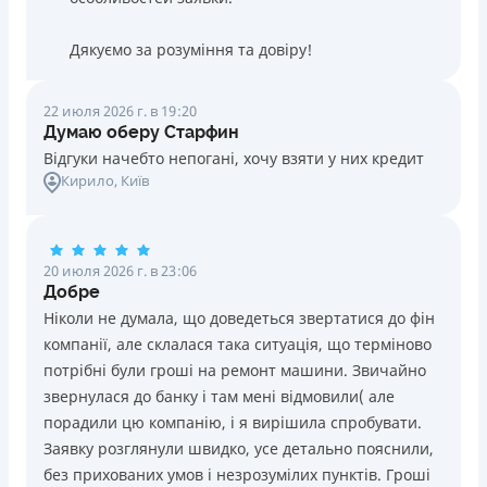
Дякуємо за розуміння та довіру!
22 июля 2026 г. в 19:20
Думаю оберу Старфин
Відгуки начебто непогані, хочу взяти у них кредит
Кирило
, Київ
20 июля 2026 г. в 23:06
Добре
Ніколи не думала, що доведеться звертатися до фін
компанії, але склалася така ситуація, що терміново
потрібні були гроші на ремонт машини. Звичайно
звернулася до банку і там мені відмовили( але
порадили цю компанію, і я вирішила спробувати.
Заявку розглянули швидко, усе детально пояснили,
без прихованих умов і незрозумілих пунктів. Гроші