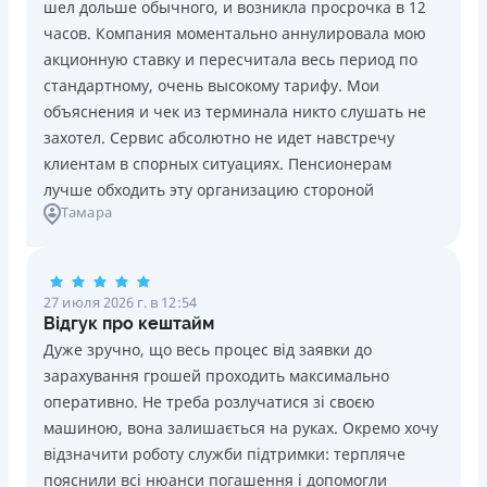
шел дольше обычного, и возникла просрочка в 12
Погашение
Возраст
часов. Компания моментально аннулировала мою
В кассах и терминалах отделений
18 - 70 лет
акционную ставку и пересчитала весь период по
Оплата на расчетный счёт
Преимущества
стандартному, очень высокому тарифу. Мои
Онлайн (через сайт или интернет-банкинг)
Сниженная процентная ставка 0,01% в день для
объяснения и чек из терминала никто слушать не
Через терминалы самообслуживания
новых клиентов на период от 3 до 30 дней (после
захотел. Сервис абсолютно не идет навстречу
Лицензия НБУ
этого стандартная ставка 1%)
клиентам в спорных ситуациях. Пенсионерам
Лицензия НБУ №10
Запрашиваются только данные паспорта, ИНН, номер
лучше обходить эту организацию стороной
Вся информация о кредите
Тамара
банковской карты и телефона
Оформляются кредиты онлайн 24/7. Рассматриваются
100% заявок, в том числе анкеты клиентов с
Подробнее
ПОЛУЧИТЬ ЗАЙМ
проблемной кредитной историей.
27 июля 2026 г. в 12:54
Переводятся деньги на банковскую карту сразу после
Відгук про кештайм
подписания электронного договора о предоставлении
Дуже зручно, що весь процес від заявки до
кредита
зарахування грошей проходить максимально
Дарятся скидки до -99% постоянным клиентам на
оперативно. Не треба розлучатися зі своєю
будущие кредиты согласно программе лояльности
машиною, вона залишається на руках. Окремо хочу
Программа лояльности для постоянных клиентов
відзначити роботу служби підтримки: терпляче
Круглосуточная поддержка
в Viber, Telegram,
пояснили всі нюанси погашення і допомогли