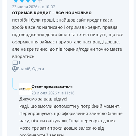
23 июля 2026 г. в 10:07
отримав кредит - все нормально
потрібні були гроші, знайшов сайт кредит каси,
зробив все як написано і отримав кредит. правда
підтвердження довго йшло та і хоча пишуть, що все
оформлення займає пару хв, але насправді довше.
але не критично, до пів години/години точно маєте
впоратись
1
Віталій
, Одеса
Ответ представителя
23 июля 2026 г. в 11:18
Дякуємо за ваш відгук!
Раді, що змогли допомогти у потрібний момент.
Перепрошуємо, що оформлення зайняло більше
часу, ніж ви очікували. Іноді перевірка даних
може тривати трохи довше залежно від
особливостей заявки.