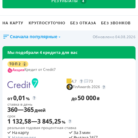
4
РЕЗУЛЬТАТЫ
НА КАРТУ
КРУГЛОСУТОЧНО
БЕЗ ОТКАЗА
БЕЗ ЗВОНКОВ
Сначала популярные
Обновлено 04.08.2026
Мы подобрали 4 кредита для вас
ТОП 2
Кредит от Credit7
Акция
4,7
73
FinAwards 2026
0,01
50 000
от
%
до
₴
ставка в день
360
—
365
дней
срок
1 132,58
—
3 845,25
%
реальная годовая процентная ставка
На карту
За 3 мин
Наличными
Выдача 24/7