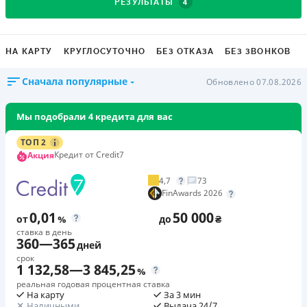
4
РЕЗУЛЬТАТЫ
НА КАРТУ
КРУГЛОСУТОЧНО
БЕЗ ОТКАЗА
БЕЗ ЗВОНКОВ
Сначала популярные
Обновлено 07.08.2026
Мы подобрали 4 кредита для вас
ТОП 2
Кредит от Credit7
Акция
4,7
73
FinAwards 2026
0,01
50 000
от
%
до
₴
ставка в день
360
—
365
дней
срок
1 132,58
—
3 845,25
%
реальная годовая процентная ставка
На карту
За 3 мин
Наличными
Выдача 24/7