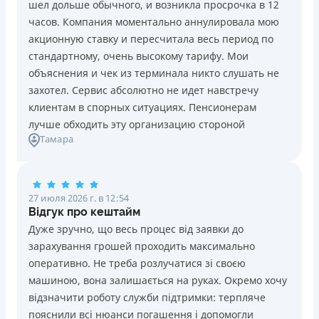
шел дольше обычного, и возникла просрочка в 12
Погашение
Возраст
часов. Компания моментально аннулировала мою
В кассах и терминалах отделений
18 - 70 лет
акционную ставку и пересчитала весь период по
Оплата на расчетный счёт
Преимущества
стандартному, очень высокому тарифу. Мои
Онлайн (через сайт или интернет-банкинг)
Сниженная процентная ставка 0,01% в день для
объяснения и чек из терминала никто слушать не
Через терминалы самообслуживания
новых клиентов на период от 3 до 30 дней (после
захотел. Сервис абсолютно не идет навстречу
Лицензия НБУ
этого стандартная ставка 1%)
клиентам в спорных ситуациях. Пенсионерам
Лицензия НБУ №10
Запрашиваются только данные паспорта, ИНН, номер
лучше обходить эту организацию стороной
Вся информация о кредите
Тамара
банковской карты и телефона
Оформляются кредиты онлайн 24/7. Рассматриваются
100% заявок, в том числе анкеты клиентов с
Подробнее
ПОЛУЧИТЬ ЗАЙМ
проблемной кредитной историей.
27 июля 2026 г. в 12:54
Переводятся деньги на банковскую карту сразу после
Відгук про кештайм
подписания электронного договора о предоставлении
Дуже зручно, що весь процес від заявки до
кредита
зарахування грошей проходить максимально
Дарятся скидки до -99% постоянным клиентам на
оперативно. Не треба розлучатися зі своєю
будущие кредиты согласно программе лояльности
машиною, вона залишається на руках. Окремо хочу
Программа лояльности для постоянных клиентов
відзначити роботу служби підтримки: терпляче
Круглосуточная поддержка
в Viber, Telegram,
пояснили всі нюанси погашення і допомогли