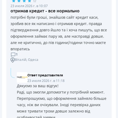
23 июля 2026 г. в 10:07
отримав кредит - все нормально
потрібні були гроші, знайшов сайт кредит каси,
зробив все як написано і отримав кредит. правда
підтвердження довго йшло та і хоча пишуть, що все
оформлення займає пару хв, але насправді довше.
але не критично, до пів години/години точно маєте
впоратись
1
Віталій
, Одеса
Ответ представителя
23 июля 2026 г. в 11:18
Дякуємо за ваш відгук!
Раді, що змогли допомогти у потрібний момент.
Перепрошуємо, що оформлення зайняло більше
часу, ніж ви очікували. Іноді перевірка даних
може тривати трохи довше залежно від
особливостей заявки.