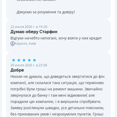
Дякуємо за розуміння та довіру!
22 июля 2026 г. в 19:20
Думаю оберу Старфин
Відгуки начебто непогані, хочу взяти у них кредит
Кирило
, Київ
20 июля 2026 г. в 23:06
Добре
Ніколи не думала, що доведеться звертатися до фін
компанії, але склалася така ситуація, що терміново
потрібні були гроші на ремонт машини. Звичайно
звернулася до банку і там мені відмовили( але
порадили цю компанію, і я вирішила спробувати.
Заявку розглянули швидко, усе детально пояснили,
без прихованих умов і незрозумілих пунктів. Гроші