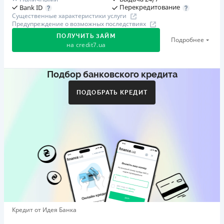
Перекредитование
Bank ID
Существенные характеристики услуги
Предупреждение о возможных последствиях
ПОЛУЧИТЬ ЗАЙМ
Подробнее
на
credit7.ua
Подбор банковского кредита
Акция: «Кешбэк за друга»
Клиент делится реферальной ссылкой с другом. Когда
ПОДОБРАТЬ КРЕДИТ
друг регистрируется и получает первый кредит (от
1000 грн), клиент автоматически получает 400 грн
кешбэка. Акция действует до 10.12.2026
🥉 Бронза FinAwards 2026
Бронзовый призер FinAwards 2026 «Лучшая программа
лояльности»
Первый займ
от 0,01%/день до 30 000 ₴
Повторный займ
Кредит от Идея Банка
от 0,95%/день до 50 000 ₴