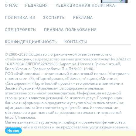
О НАС
РЕДАКЦИЯ
РЕДАКЦИОННАЯ ПОЛИТИКА
ПОЛИТИКА ИИ
ЭКСПЕРТЫ
РЕКЛАМА
СПЕЦПРОЕКТЫ
ПРАВИЛА ПОЛЬЗОВАНИЯ
КОНФИДЕНЦИАЛЬНОСТЬ
КОНТАКТЫ
© 2000–2026 Общество с ограниченной ответственностью
«Файненс.юа», свидетельство на знак для товаров и услуг № 37423 от
16.02.2004, ЕДРПОУ 22929966. Адрес: ул. Николая Гринченко, 4В,
Киев, Украина. График работы: Пн–Пт 9:00–18:00.
ООО «Файненс.юа» – независимый финансовый портал. Материалы
с пометками «Р», «Партнёрская», «Промо», «Акция», «Мнение»,
«Спецпроект», «Партнёрский проект» – это реклама в понимании
Закона Украины «О рекламе». За содержание рекламы
ответственность несёт рекламодатель. Информация на данной
странице не является рекламой банковских услуг. Проверенную
банком информацию о продуктах и услугах можно посмотреть на
официальном сайте соответствующего банка. Использование
материалов и данных с сайта разрешено только с гиперссылкой
https://finance.ua.
Мы не взимаем плату за услуги подбора и сравнения финансовых
предложений в каталогах и не предоставляем услуги кредитования,
Новое
размещения депозитов и страхования. Ваши личные данные на