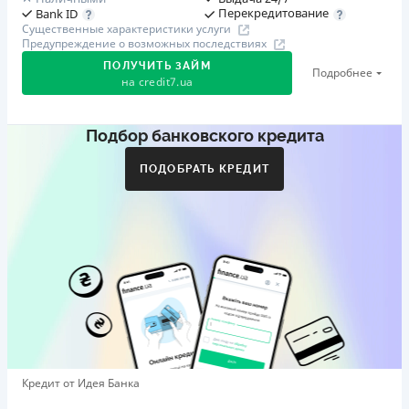
Перекредитование
Bank ID
Существенные характеристики услуги
Предупреждение о возможных последствиях
ПОЛУЧИТЬ ЗАЙМ
Подробнее
на
credit7.ua
Подбор банковского кредита
Акция: «Кешбэк за друга»
Клиент делится реферальной ссылкой с другом. Когда
ПОДОБРАТЬ КРЕДИТ
друг регистрируется и получает первый кредит (от
1000 грн), клиент автоматически получает 400 грн
кешбэка. Акция действует до 10.12.2026
🥉 Бронза FinAwards 2026
Бронзовый призер FinAwards 2026 «Лучшая программа
лояльности»
Первый займ
от 0,01%/день до 30 000 ₴
Повторный займ
Кредит от Идея Банка
от 0,95%/день до 50 000 ₴