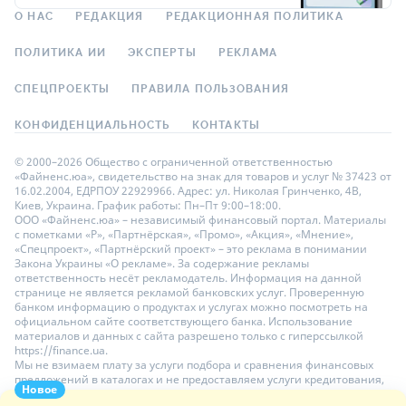
О НАС
РЕДАКЦИЯ
РЕДАКЦИОННАЯ ПОЛИТИКА
ПОЛИТИКА ИИ
ЭКСПЕРТЫ
РЕКЛАМА
СПЕЦПРОЕКТЫ
ПРАВИЛА ПОЛЬЗОВАНИЯ
КОНФИДЕНЦИАЛЬНОСТЬ
КОНТАКТЫ
© 2000–2026 Общество с ограниченной ответственностью
«Файненс.юа», свидетельство на знак для товаров и услуг № 37423 от
16.02.2004, ЕДРПОУ 22929966. Адрес: ул. Николая Гринченко, 4В,
Киев, Украина. График работы: Пн–Пт 9:00–18:00.
ООО «Файненс.юа» – независимый финансовый портал. Материалы
с пометками «Р», «Партнёрская», «Промо», «Акция», «Мнение»,
«Спецпроект», «Партнёрский проект» – это реклама в понимании
Закона Украины «О рекламе». За содержание рекламы
ответственность несёт рекламодатель. Информация на данной
странице не является рекламой банковских услуг. Проверенную
банком информацию о продуктах и услугах можно посмотреть на
официальном сайте соответствующего банка. Использование
материалов и данных с сайта разрешено только с гиперссылкой
https://finance.ua.
Мы не взимаем плату за услуги подбора и сравнения финансовых
предложений в каталогах и не предоставляем услуги кредитования,
Новое
размещения депозитов и страхования. Ваши личные данные на