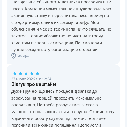
шел дольше обычного, и возникла просрочка в 12
Погашение
Возраст
часов. Компания моментально аннулировала мою
В кассах и терминалах отделений
18 - 70 лет
акционную ставку и пересчитала весь период по
Оплата на расчетный счёт
Преимущества
стандартному, очень высокому тарифу. Мои
Онлайн (через сайт или интернет-банкинг)
Сниженная процентная ставка 0,01% в день для
объяснения и чек из терминала никто слушать не
Через терминалы самообслуживания
новых клиентов на период от 3 до 30 дней (после
захотел. Сервис абсолютно не идет навстречу
Лицензия НБУ
этого стандартная ставка 1%)
клиентам в спорных ситуациях. Пенсионерам
Лицензия НБУ №10
Запрашиваются только данные паспорта, ИНН, номер
лучше обходить эту организацию стороной
Вся информация о кредите
Тамара
банковской карты и телефона
Оформляются кредиты онлайн 24/7. Рассматриваются
100% заявок, в том числе анкеты клиентов с
Подробнее
ПОЛУЧИТЬ ЗАЙМ
проблемной кредитной историей.
27 июля 2026 г. в 12:54
Переводятся деньги на банковскую карту сразу после
Відгук про кештайм
подписания электронного договора о предоставлении
Дуже зручно, що весь процес від заявки до
кредита
зарахування грошей проходить максимально
Дарятся скидки до -99% постоянным клиентам на
оперативно. Не треба розлучатися зі своєю
будущие кредиты согласно программе лояльности
машиною, вона залишається на руках. Окремо хочу
Программа лояльности для постоянных клиентов
відзначити роботу служби підтримки: терпляче
Круглосуточная поддержка
в Viber, Telegram,
пояснили всі нюанси погашення і допомогли