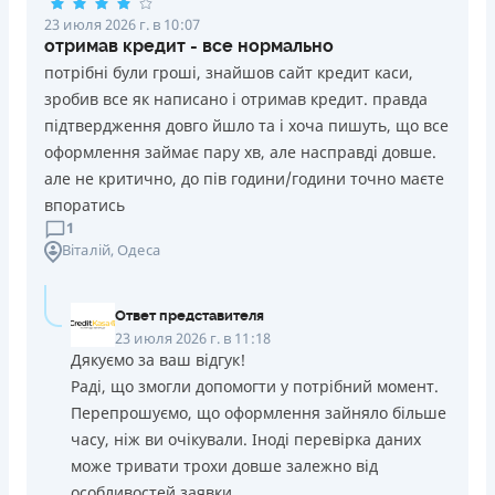
23 июля 2026 г. в 10:07
отримав кредит - все нормально
потрібні були гроші, знайшов сайт кредит каси,
зробив все як написано і отримав кредит. правда
підтвердження довго йшло та і хоча пишуть, що все
оформлення займає пару хв, але насправді довше.
але не критично, до пів години/години точно маєте
впоратись
1
Віталій
, Одеса
Ответ представителя
23 июля 2026 г. в 11:18
Дякуємо за ваш відгук!
Раді, що змогли допомогти у потрібний момент.
Перепрошуємо, що оформлення зайняло більше
часу, ніж ви очікували. Іноді перевірка даних
може тривати трохи довше залежно від
особливостей заявки.