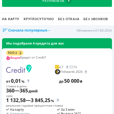
4
РЕЗУЛЬТАТЫ
НА КАРТУ
КРУГЛОСУТОЧНО
БЕЗ ОТКАЗА
БЕЗ ЗВОНКОВ
Сначала популярные
Обновлено 07.08.2026
Мы подобрали 4 кредита для вас
ТОП 2
Кредит от Credit7
Акция
4,7
73
FinAwards 2026
0,01
50 000
от
%
до
₴
ставка в день
360
—
365
дней
срок
1 132,58
—
3 845,25
%
реальная годовая процентная ставка
На карту
За 3 мин
Наличными
Выдача 24/7