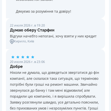
Дякуємо за розуміння та довіру!
22 июля 2026 г. в 19:20
Думаю оберу Старфин
Відгуки начебто непогані, хочу взяти у них кредит
Кирило
, Київ
20 июля 2026 г. в 23:06
Добре
Ніколи не думала, що доведеться звертатися до фін
компанії, але склалася така ситуація, що терміново
потрібні були гроші на ремонт машини. Звичайно
звернулася до банку і там мені відмовили( але
порадили цю компанію, і я вирішила спробувати.
Заявку розглянули швидко, усе детально пояснили,
без прихованих умов і незрозумілих пунктів. Гроші