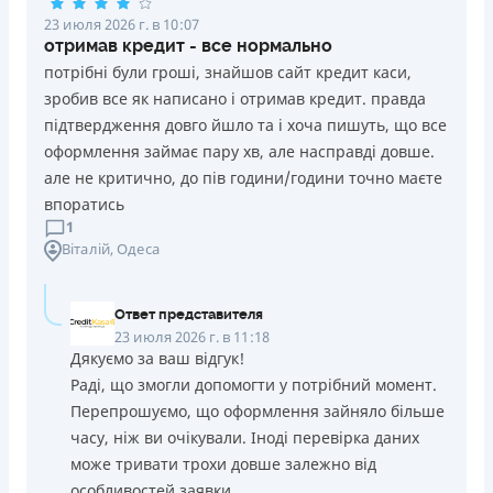
23 июля 2026 г. в 10:07
отримав кредит - все нормально
потрібні були гроші, знайшов сайт кредит каси,
зробив все як написано і отримав кредит. правда
підтвердження довго йшло та і хоча пишуть, що все
оформлення займає пару хв, але насправді довше.
але не критично, до пів години/години точно маєте
впоратись
1
Віталій
, Одеса
Ответ представителя
23 июля 2026 г. в 11:18
Дякуємо за ваш відгук!
Раді, що змогли допомогти у потрібний момент.
Перепрошуємо, що оформлення зайняло більше
часу, ніж ви очікували. Іноді перевірка даних
може тривати трохи довше залежно від
особливостей заявки.