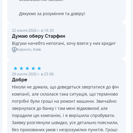
Дякуємо за розуміння та довіру!
22 июля 2026 г. в 19:20
Думаю оберу Старфин
Відгуки начебто непогані, хочу взяти у них кредит
Кирило
, Київ
20 июля 2026 г. в 23:06
Добре
Ніколи не думала, що доведеться звертатися до фін
компанії, але склалася така ситуація, що терміново
потрібні були гроші на ремонт машини. Звичайно
звернулася до банку і там мені відмовили( але
порадили цю компанію, і я вирішила спробувати.
Заявку розглянули швидко, усе детально пояснили,
без прихованих умов і незрозумілих пунктів. Гроші