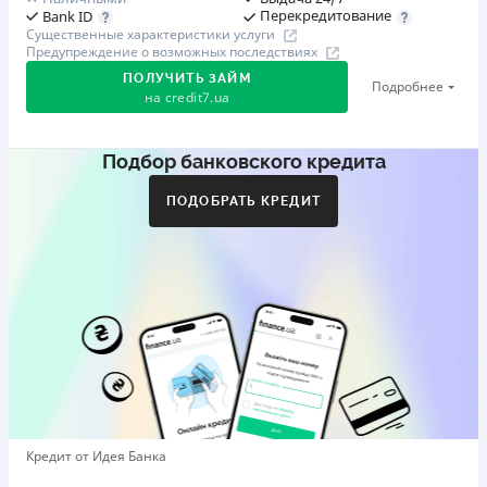
Перекредитование
Bank ID
Существенные характеристики услуги
Предупреждение о возможных последствиях
ПОЛУЧИТЬ ЗАЙМ
Подробнее
на
credit7.ua
Подбор банковского кредита
Акция: «Кешбэк за друга»
Клиент делится реферальной ссылкой с другом. Когда
ПОДОБРАТЬ КРЕДИТ
друг регистрируется и получает первый кредит (от
1000 грн), клиент автоматически получает 400 грн
кешбэка. Акция действует до 10.12.2026
🥉 Бронза FinAwards 2026
Бронзовый призер FinAwards 2026 «Лучшая программа
лояльности»
Первый займ
от 0,01%/день до 30 000 ₴
Повторный займ
Кредит от Идея Банка
от 0,95%/день до 50 000 ₴