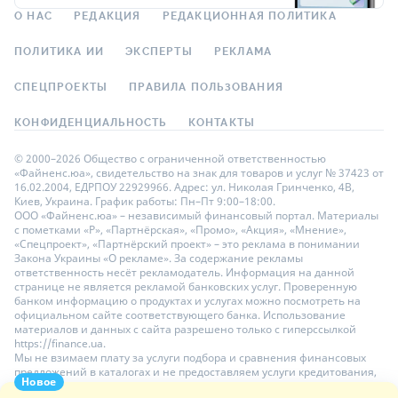
О НАС
РЕДАКЦИЯ
РЕДАКЦИОННАЯ ПОЛИТИКА
ПОЛИТИКА ИИ
ЭКСПЕРТЫ
РЕКЛАМА
СПЕЦПРОЕКТЫ
ПРАВИЛА ПОЛЬЗОВАНИЯ
КОНФИДЕНЦИАЛЬНОСТЬ
КОНТАКТЫ
© 2000–2026 Общество с ограниченной ответственностью
«Файненс.юа», свидетельство на знак для товаров и услуг № 37423 от
16.02.2004, ЕДРПОУ 22929966. Адрес: ул. Николая Гринченко, 4В,
Киев, Украина. График работы: Пн–Пт 9:00–18:00.
ООО «Файненс.юа» – независимый финансовый портал. Материалы
с пометками «Р», «Партнёрская», «Промо», «Акция», «Мнение»,
«Спецпроект», «Партнёрский проект» – это реклама в понимании
Закона Украины «О рекламе». За содержание рекламы
ответственность несёт рекламодатель. Информация на данной
странице не является рекламой банковских услуг. Проверенную
банком информацию о продуктах и услугах можно посмотреть на
официальном сайте соответствующего банка. Использование
материалов и данных с сайта разрешено только с гиперссылкой
https://finance.ua.
Мы не взимаем плату за услуги подбора и сравнения финансовых
предложений в каталогах и не предоставляем услуги кредитования,
Новое
размещения депозитов и страхования. Ваши личные данные на