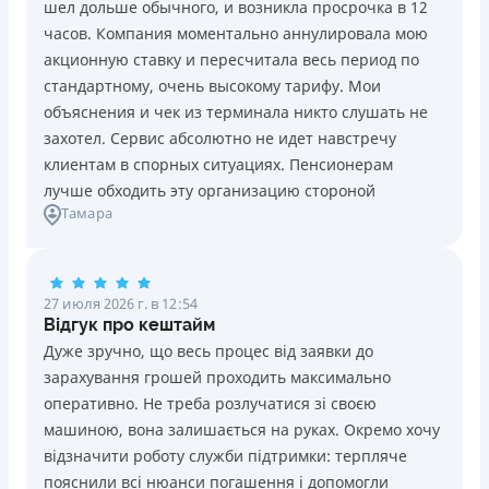
шел дольше обычного, и возникла просрочка в 12
Погашение
Возраст
часов. Компания моментально аннулировала мою
В кассах и терминалах отделений
18 - 70 лет
акционную ставку и пересчитала весь период по
Оплата на расчетный счёт
Преимущества
стандартному, очень высокому тарифу. Мои
Онлайн (через сайт или интернет-банкинг)
Сниженная процентная ставка 0,01% в день для
объяснения и чек из терминала никто слушать не
Через терминалы самообслуживания
новых клиентов на период от 3 до 30 дней (после
захотел. Сервис абсолютно не идет навстречу
Лицензия НБУ
этого стандартная ставка 1%)
клиентам в спорных ситуациях. Пенсионерам
Лицензия НБУ №10
Запрашиваются только данные паспорта, ИНН, номер
лучше обходить эту организацию стороной
Вся информация о кредите
Тамара
банковской карты и телефона
Оформляются кредиты онлайн 24/7. Рассматриваются
100% заявок, в том числе анкеты клиентов с
Подробнее
ПОЛУЧИТЬ ЗАЙМ
проблемной кредитной историей.
27 июля 2026 г. в 12:54
Переводятся деньги на банковскую карту сразу после
Відгук про кештайм
подписания электронного договора о предоставлении
Дуже зручно, що весь процес від заявки до
кредита
зарахування грошей проходить максимально
Дарятся скидки до -99% постоянным клиентам на
оперативно. Не треба розлучатися зі своєю
будущие кредиты согласно программе лояльности
машиною, вона залишається на руках. Окремо хочу
Программа лояльности для постоянных клиентов
відзначити роботу служби підтримки: терпляче
Круглосуточная поддержка
в Viber, Telegram,
пояснили всі нюанси погашення і допомогли