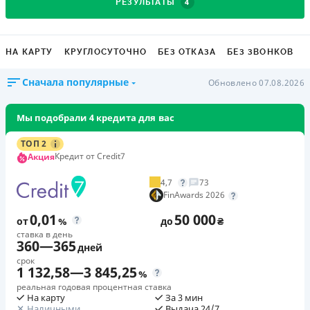
4
РЕЗУЛЬТАТЫ
НА КАРТУ
КРУГЛОСУТОЧНО
БЕЗ ОТКАЗА
БЕЗ ЗВОНКОВ
Сначала популярные
Обновлено 07.08.2026
Мы подобрали 4 кредита для вас
ТОП 2
Кредит от Credit7
Акция
4,7
73
FinAwards 2026
0,01
50 000
от
%
до
₴
ставка в день
360
—
365
дней
срок
1 132,58
—
3 845,25
%
реальная годовая процентная ставка
На карту
За 3 мин
Наличными
Выдача 24/7