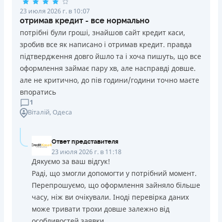
23 июля 2026 г. в 10:07
отримав кредит - все нормально
потрібні були гроші, знайшов сайт кредит каси,
зробив все як написано і отримав кредит. правда
підтвердження довго йшло та і хоча пишуть, що все
оформлення займає пару хв, але насправді довше.
але не критично, до пів години/години точно маєте
впоратись
1
Віталій
, Одеса
Ответ представителя
23 июля 2026 г. в 11:18
Дякуємо за ваш відгук!
Раді, що змогли допомогти у потрібний момент.
Перепрошуємо, що оформлення зайняло більше
часу, ніж ви очікували. Іноді перевірка даних
може тривати трохи довше залежно від
особливостей заявки.