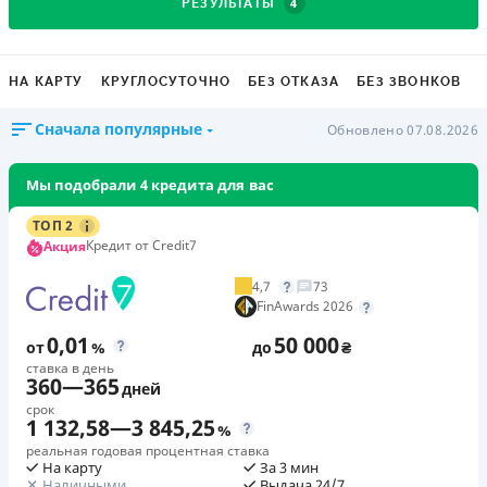
4
РЕЗУЛЬТАТЫ
НА КАРТУ
КРУГЛОСУТОЧНО
БЕЗ ОТКАЗА
БЕЗ ЗВОНКОВ
Сначала популярные
Обновлено 07.08.2026
Мы подобрали 4 кредита для вас
ТОП 2
Кредит от Credit7
Акция
4,7
73
FinAwards 2026
0,01
50 000
от
%
до
₴
ставка в день
360
—
365
дней
срок
1 132,58
—
3 845,25
%
реальная годовая процентная ставка
На карту
За 3 мин
Наличными
Выдача 24/7