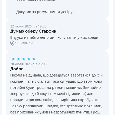
Дякуємо за розуміння та довіру!
22 июля 2026 г. в 19:20
Думаю оберу Старфин
Відгуки начебто непогані, хочу взяти у них кредит
Кирило
, Київ
20 июля 2026 г. в 23:06
Добре
Ніколи не думала, що доведеться звертатися до фін
компанії, але склалася така ситуація, що терміново
потрібні були гроші на ремонт машини. Звичайно
звернулася до банку і там мені відмовили( але
порадили цю компанію, і я вирішила спробувати.
Заявку розглянули швидко, усе детально пояснили,
без прихованих умов і незрозумілих пунктів. Гроші