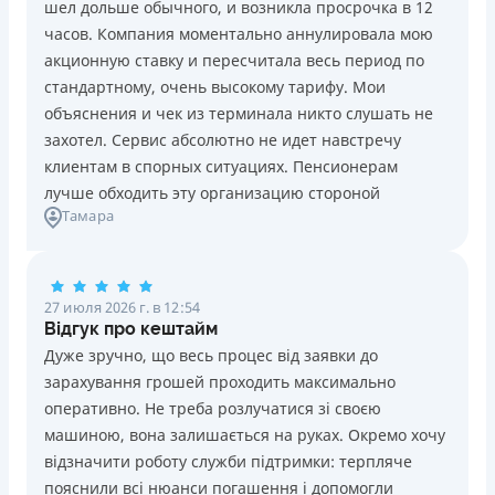
шел дольше обычного, и возникла просрочка в 12
Погашение
Возраст
часов. Компания моментально аннулировала мою
В кассах и терминалах отделений
18 - 70 лет
акционную ставку и пересчитала весь период по
Оплата на расчетный счёт
Преимущества
стандартному, очень высокому тарифу. Мои
Онлайн (через сайт или интернет-банкинг)
Сниженная процентная ставка 0,01% в день для
объяснения и чек из терминала никто слушать не
Через терминалы самообслуживания
новых клиентов на период от 3 до 30 дней (после
захотел. Сервис абсолютно не идет навстречу
Лицензия НБУ
этого стандартная ставка 1%)
клиентам в спорных ситуациях. Пенсионерам
Лицензия НБУ №10
Запрашиваются только данные паспорта, ИНН, номер
лучше обходить эту организацию стороной
Вся информация о кредите
Тамара
банковской карты и телефона
Оформляются кредиты онлайн 24/7. Рассматриваются
100% заявок, в том числе анкеты клиентов с
Подробнее
ПОЛУЧИТЬ ЗАЙМ
проблемной кредитной историей.
27 июля 2026 г. в 12:54
Переводятся деньги на банковскую карту сразу после
Відгук про кештайм
подписания электронного договора о предоставлении
Дуже зручно, що весь процес від заявки до
кредита
зарахування грошей проходить максимально
Дарятся скидки до -99% постоянным клиентам на
оперативно. Не треба розлучатися зі своєю
будущие кредиты согласно программе лояльности
машиною, вона залишається на руках. Окремо хочу
Программа лояльности для постоянных клиентов
відзначити роботу служби підтримки: терпляче
Круглосуточная поддержка
в Viber, Telegram,
пояснили всі нюанси погашення і допомогли