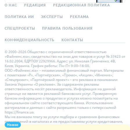
О НАС
РЕДАКЦИЯ
РЕДАКЦИОННАЯ ПОЛИТИКА
ПОЛИТИКА ИИ
ЭКСПЕРТЫ
РЕКЛАМА
СПЕЦПРОЕКТЫ
ПРАВИЛА ПОЛЬЗОВАНИЯ
КОНФИДЕНЦИАЛЬНОСТЬ
КОНТАКТЫ
© 2000–2026 Общество с ограниченной ответственностью
«Файненс.юа», свидетельство на знак для товаров и услуг № 37423 от
16.02.2004, ЕДРПОУ 22929966. Адрес: ул. Николая Гринченко, 4В,
Киев, Украина. График работы: Пн–Пт 9:00–18:00.
ООО «Файненс.юа» – независимый финансовый портал. Материалы
с пометками «Р», «Партнёрская», «Промо», «Акция», «Мнение»,
«Спецпроект», «Партнёрский проект» – это реклама в понимании
Закона Украины «О рекламе». За содержание рекламы
ответственность несёт рекламодатель. Информация на данной
странице не является рекламой банковских услуг. Проверенную
банком информацию о продуктах и услугах можно посмотреть на
официальном сайте соответствующего банка. Использование
материалов и данных с сайта разрешено только с гиперссылкой
https://finance.ua.
Мы не взимаем плату за услуги подбора и сравнения финансовых
предложений в каталогах и не предоставляем услуги кредитования,
Новое
размещения депозитов и страхования. Ваши личные данные на