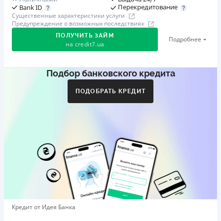
Перекредитование
Bank ID
Существенные характеристики услуги
Предупреждение о возможных последствиях
ПОЛУЧИТЬ ЗАЙМ
Подробнее
на
credit7.ua
Подбор банковского кредита
Акция: «Кешбэк за друга»
Клиент делится реферальной ссылкой с другом. Когда
ПОДОБРАТЬ КРЕДИТ
друг регистрируется и получает первый кредит (от
1000 грн), клиент автоматически получает 400 грн
кешбэка. Акция действует до 10.12.2026
🥉 Бронза FinAwards 2026
Бронзовый призер FinAwards 2026 «Лучшая программа
лояльности»
Первый займ
от 0,01%/день до 30 000 ₴
Повторный займ
Кредит от Идея Банка
от 0,95%/день до 50 000 ₴