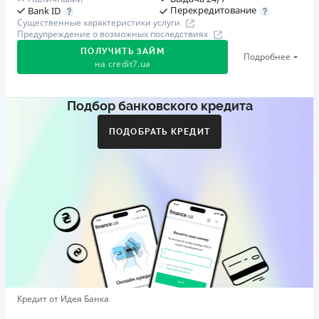
Перекредитование
Bank ID
Существенные характеристики услуги
Предупреждение о возможных последствиях
ПОЛУЧИТЬ ЗАЙМ
Подробнее
на
credit7.ua
Подбор банковского кредита
Акция: «Кешбэк за друга»
Клиент делится реферальной ссылкой с другом. Когда
ПОДОБРАТЬ КРЕДИТ
друг регистрируется и получает первый кредит (от
1000 грн), клиент автоматически получает 400 грн
кешбэка. Акция действует до 10.12.2026
🥉 Бронза FinAwards 2026
Бронзовый призер FinAwards 2026 «Лучшая программа
лояльности»
Первый займ
от 0,01%/день до 30 000 ₴
Повторный займ
Кредит от Идея Банка
от 0,95%/день до 50 000 ₴