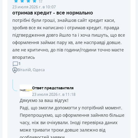
23 июля 2026 г. в 10:07
отримав кредит - все нормально
потрібні були гроші, знайшов сайт кредит каси,
зробив все як написано і отримав кредит. правда
підтвердження довго йшло та і хоча пишуть, що все
оформлення займає пару хв, але насправді довше.
але не критично, до пів години/години точно маєте
впоратись
1
Віталій
, Одеса
Ответ представителя
23 июля 2026 г. в 11:18
Дякуємо за ваш відгук!
Раді, що змогли допомогти у потрібний момент.
Перепрошуємо, що оформлення зайняло більше
часу, ніж ви очікували. Іноді перевірка даних
може тривати трохи довше залежно від
особливостей заявки.