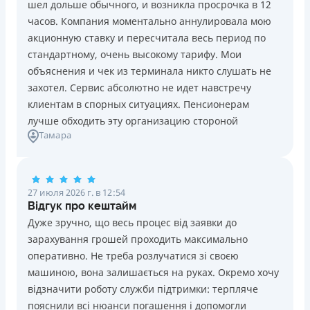
шел дольше обычного, и возникла просрочка в 12
Погашение
Возраст
часов. Компания моментально аннулировала мою
В кассах и терминалах отделений
18 - 70 лет
акционную ставку и пересчитала весь период по
Оплата на расчетный счёт
Преимущества
стандартному, очень высокому тарифу. Мои
Онлайн (через сайт или интернет-банкинг)
Сниженная процентная ставка 0,01% в день для
объяснения и чек из терминала никто слушать не
Через терминалы самообслуживания
новых клиентов на период от 3 до 30 дней (после
захотел. Сервис абсолютно не идет навстречу
Лицензия НБУ
этого стандартная ставка 1%)
клиентам в спорных ситуациях. Пенсионерам
Лицензия НБУ №10
Запрашиваются только данные паспорта, ИНН, номер
лучше обходить эту организацию стороной
Вся информация о кредите
Тамара
банковской карты и телефона
Оформляются кредиты онлайн 24/7. Рассматриваются
100% заявок, в том числе анкеты клиентов с
Подробнее
ПОЛУЧИТЬ ЗАЙМ
проблемной кредитной историей.
27 июля 2026 г. в 12:54
Переводятся деньги на банковскую карту сразу после
Відгук про кештайм
подписания электронного договора о предоставлении
Дуже зручно, що весь процес від заявки до
кредита
зарахування грошей проходить максимально
Дарятся скидки до -99% постоянным клиентам на
оперативно. Не треба розлучатися зі своєю
будущие кредиты согласно программе лояльности
машиною, вона залишається на руках. Окремо хочу
Программа лояльности для постоянных клиентов
відзначити роботу служби підтримки: терпляче
Круглосуточная поддержка
в Viber, Telegram,
пояснили всі нюанси погашення і допомогли