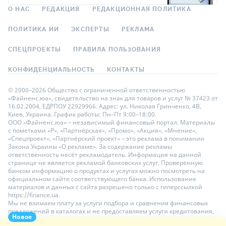
О НАС
РЕДАКЦИЯ
РЕДАКЦИОННАЯ ПОЛИТИКА
ПОЛИТИКА ИИ
ЭКСПЕРТЫ
РЕКЛАМА
СПЕЦПРОЕКТЫ
ПРАВИЛА ПОЛЬЗОВАНИЯ
КОНФИДЕНЦИАЛЬНОСТЬ
КОНТАКТЫ
© 2000–2026 Общество с ограниченной ответственностью
«Файненс.юа», свидетельство на знак для товаров и услуг № 37423 от
16.02.2004, ЕДРПОУ 22929966. Адрес: ул. Николая Гринченко, 4В,
Киев, Украина. График работы: Пн–Пт 9:00–18:00.
ООО «Файненс.юа» – независимый финансовый портал. Материалы
с пометками «Р», «Партнёрская», «Промо», «Акция», «Мнение»,
«Спецпроект», «Партнёрский проект» – это реклама в понимании
Закона Украины «О рекламе». За содержание рекламы
ответственность несёт рекламодатель. Информация на данной
странице не является рекламой банковских услуг. Проверенную
банком информацию о продуктах и услугах можно посмотреть на
официальном сайте соответствующего банка. Использование
материалов и данных с сайта разрешено только с гиперссылкой
https://finance.ua.
Мы не взимаем плату за услуги подбора и сравнения финансовых
предложений в каталогах и не предоставляем услуги кредитования,
Новое
размещения депозитов и страхования. Ваши личные данные на