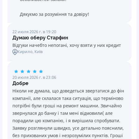
Дякуємо за розуміння та довіру!
22 июля 2026 г. в 19:20
Думаю оберу Старфин
Відгуки начебто непогані, хочу взяти у них кредит
Кирило
, Київ
20 июля 2026 г. в 23:06
Добре
Ніколи не думала, що доведеться звертатися до фін
компанії, але склалася така ситуація, що терміново
потрібні були гроші на ремонт машини. Звичайно
звернулася до банку і там мені відмовили( але
порадили цю компанію, і я вирішила спробувати.
Заявку розглянули швидко, усе детально пояснили,
без прихованих умов і незрозумілих пунктів. Гроші