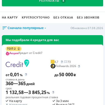
4
РЕЗУЛЬТАТЫ
НА КАРТУ
КРУГЛОСУТОЧНО
БЕЗ ОТКАЗА
БЕЗ ЗВОНКОВ
Сначала популярные
Обновлено 07.08.2026
Мы подобрали 4 кредита для вас
ТОП 2
Кредит от Credit7
Акция
4,7
73
FinAwards 2026
0,01
50 000
от
%
до
₴
ставка в день
360
—
365
дней
срок
1 132,58
—
3 845,25
%
реальная годовая процентная ставка
На карту
За 3 мин
Наличными
Выдача 24/7