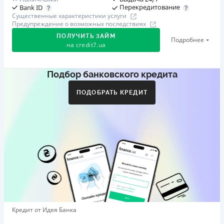
Перекредитование
Bank ID
Существенные характеристики услуги
Предупреждение о возможных последствиях
ПОЛУЧИТЬ ЗАЙМ
Подробнее
на
credit7.ua
Подбор банковского кредита
Акция: «Кешбэк за друга»
Клиент делится реферальной ссылкой с другом. Когда
ПОДОБРАТЬ КРЕДИТ
друг регистрируется и получает первый кредит (от
1000 грн), клиент автоматически получает 400 грн
кешбэка. Акция действует до 10.12.2026
🥉 Бронза FinAwards 2026
Бронзовый призер FinAwards 2026 «Лучшая программа
лояльности»
Первый займ
от 0,01%/день до 30 000 ₴
Повторный займ
Кредит от Идея Банка
от 0,95%/день до 50 000 ₴