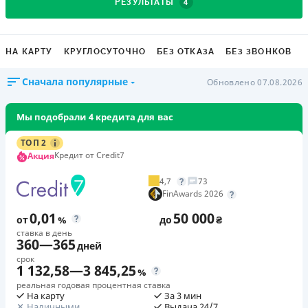
4
РЕЗУЛЬТАТЫ
НА КАРТУ
КРУГЛОСУТОЧНО
БЕЗ ОТКАЗА
БЕЗ ЗВОНКОВ
Сначала популярные
Обновлено 07.08.2026
Мы подобрали 4 кредита для вас
ТОП 2
Кредит от Credit7
Акция
4,7
73
FinAwards 2026
0,01
50 000
от
%
до
₴
ставка в день
360
—
365
дней
срок
1 132,58
—
3 845,25
%
реальная годовая процентная ставка
На карту
За 3 мин
Наличными
Выдача 24/7