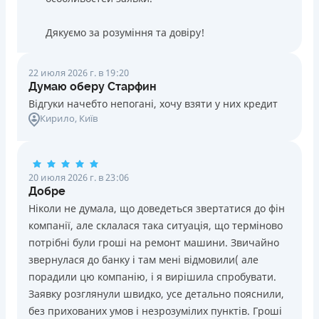
Дякуємо за розуміння та довіру!
22 июля 2026 г. в 19:20
Думаю оберу Старфин
Відгуки начебто непогані, хочу взяти у них кредит
Кирило
, Київ
20 июля 2026 г. в 23:06
Добре
Ніколи не думала, що доведеться звертатися до фін
компанії, але склалася така ситуація, що терміново
потрібні були гроші на ремонт машини. Звичайно
звернулася до банку і там мені відмовили( але
порадили цю компанію, і я вирішила спробувати.
Заявку розглянули швидко, усе детально пояснили,
без прихованих умов і незрозумілих пунктів. Гроші