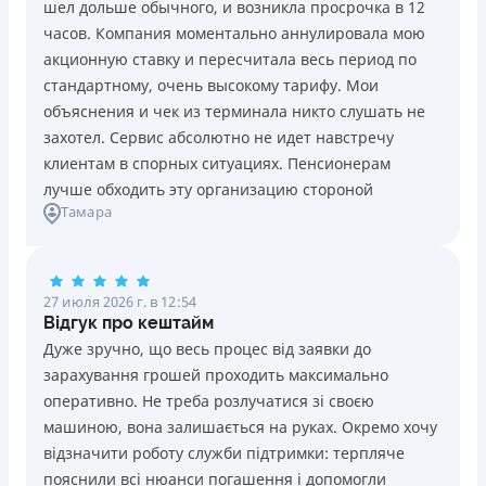
шел дольше обычного, и возникла просрочка в 12
Погашение
Возраст
часов. Компания моментально аннулировала мою
В кассах и терминалах отделений
18 - 70 лет
акционную ставку и пересчитала весь период по
Оплата на расчетный счёт
Преимущества
стандартному, очень высокому тарифу. Мои
Онлайн (через сайт или интернет-банкинг)
Сниженная процентная ставка 0,01% в день для
объяснения и чек из терминала никто слушать не
Через терминалы самообслуживания
новых клиентов на период от 3 до 30 дней (после
захотел. Сервис абсолютно не идет навстречу
Лицензия НБУ
этого стандартная ставка 1%)
клиентам в спорных ситуациях. Пенсионерам
Лицензия НБУ №10
Запрашиваются только данные паспорта, ИНН, номер
лучше обходить эту организацию стороной
Вся информация о кредите
Тамара
банковской карты и телефона
Оформляются кредиты онлайн 24/7. Рассматриваются
100% заявок, в том числе анкеты клиентов с
Подробнее
ПОЛУЧИТЬ ЗАЙМ
проблемной кредитной историей.
27 июля 2026 г. в 12:54
Переводятся деньги на банковскую карту сразу после
Відгук про кештайм
подписания электронного договора о предоставлении
Дуже зручно, що весь процес від заявки до
кредита
зарахування грошей проходить максимально
Дарятся скидки до -99% постоянным клиентам на
оперативно. Не треба розлучатися зі своєю
будущие кредиты согласно программе лояльности
машиною, вона залишається на руках. Окремо хочу
Программа лояльности для постоянных клиентов
відзначити роботу служби підтримки: терпляче
Круглосуточная поддержка
в Viber, Telegram,
пояснили всі нюанси погашення і допомогли