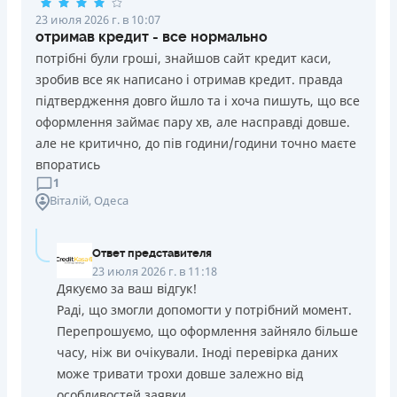
23 июля 2026 г. в 10:07
отримав кредит - все нормально
потрібні були гроші, знайшов сайт кредит каси,
зробив все як написано і отримав кредит. правда
підтвердження довго йшло та і хоча пишуть, що все
оформлення займає пару хв, але насправді довше.
але не критично, до пів години/години точно маєте
впоратись
1
Віталій
, Одеса
Ответ представителя
23 июля 2026 г. в 11:18
Дякуємо за ваш відгук!
Раді, що змогли допомогти у потрібний момент.
Перепрошуємо, що оформлення зайняло більше
часу, ніж ви очікували. Іноді перевірка даних
може тривати трохи довше залежно від
особливостей заявки.