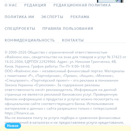
О НАС
РЕДАКЦИЯ
РЕДАКЦИОННАЯ ПОЛИТИКА
ПОЛИТИКА ИИ
ЭКСПЕРТЫ
РЕКЛАМА
СПЕЦПРОЕКТЫ
ПРАВИЛА ПОЛЬЗОВАНИЯ
КОНФИДЕНЦИАЛЬНОСТЬ
КОНТАКТЫ
© 2000–2026 Общество с ограниченной ответственностью
«Файненс.юа», свидетельство на знак для товаров и услуг № 37423 от
16.02.2004, ЕДРПОУ 22929966. Адрес: ул. Николая Гринченко, 4В,
Киев, Украина. График работы: Пн–Пт 9:00–18:00.
ООО «Файненс.юа» – независимый финансовый портал. Материалы
с пометками «Р», «Партнёрская», «Промо», «Акция», «Мнение»,
«Спецпроект», «Партнёрский проект» – это реклама в понимании
Закона Украины «О рекламе». За содержание рекламы
ответственность несёт рекламодатель. Информация на данной
странице не является рекламой банковских услуг. Проверенную
банком информацию о продуктах и услугах можно посмотреть на
официальном сайте соответствующего банка. Использование
материалов и данных с сайта разрешено только с гиперссылкой
https://finance.ua.
Мы не взимаем плату за услуги подбора и сравнения финансовых
предложений в каталогах и не предоставляем услуги кредитования,
Новое
размещения депозитов и страхования. Ваши личные данные на