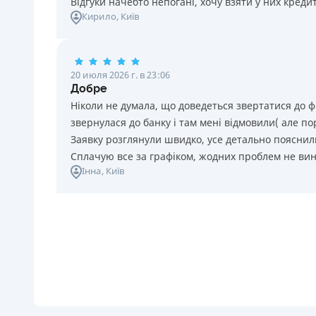
Відгуки начебто непогані, хочу взяти у них креди
Кирило
, Київ
20 июля 2026 г. в 23:06
Добре
Ніколи не думала, що доведеться звертатися до ф
звернулася до банку і там мені відмовили( але п
Заявку розглянули швидко, усе детально пояснили
Сплачую все за графіком, жодних проблем не ви
Інна
, Київ