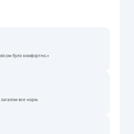
Через терминалы Приватбанка
Через терминалы самообслуживания
ицензия НБУ
ицензия переоформлена 14.03.2024 г.
ся информация о кредите
вісом було комфортно.»
 загалом все норм.