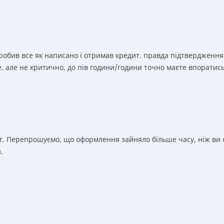
зробив все як написано і отримав кредит. правда підтвердження
. але не критично, до пів години/години точно маєте впоратис
т. Перепрошуємо, що оформлення зайняло більше часу, ніж ви о
.