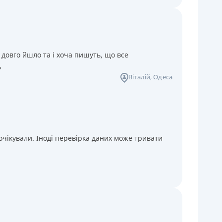
 довго йшло та і хоча пишуть, що все
ь
Віталій
, Одеса
чікували. Іноді перевірка даних може тривати