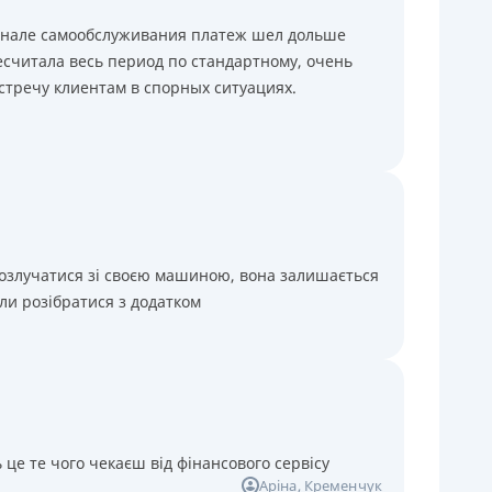
минале самообслуживания платеж шел дольше
считала весь период по стандартному, очень
стречу клиентам в спорных ситуациях.
розлучатися зі своєю машиною, вона залишається
ли розібратися з додатком
 це те чого чекаєш від фінансового сервісу
Аріна
, Кременчук