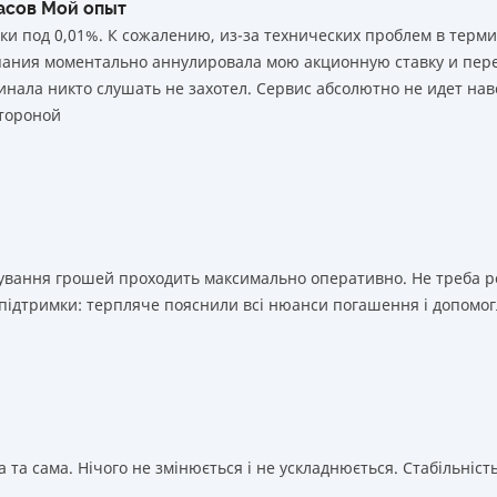
часов Мой опыт
ки под 0,01%. К сожалению, из-за технических проблем в тер
мпания моментально аннулировала мою акционную ставку и пере
нала никто слушать не захотел. Сервис абсолютно не идет нав
тороной
ахування грошей проходить максимально оперативно. Не треба 
 підтримки: терпляче пояснили всі нюанси погашення і допомог
 та сама. Нічого не змінюється і не ускладнюється. Стабільність