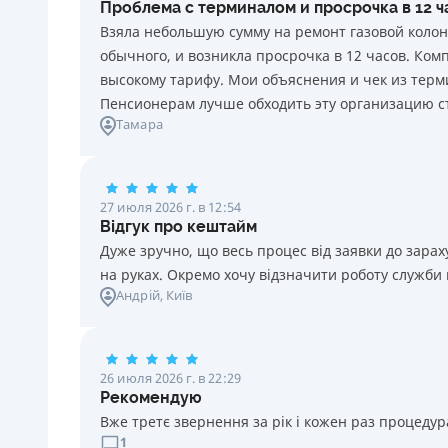
Проблема с терминалом и просрочка в 12 
каждый день нарушения. Штраф не начисляется и не
Взяла небольшую сумму на ремонт газовой колон
уплачивается в течение 3 (трех) календарных дней
обычного, и возникла просрочка в 12 часов. Ко
подряд после окончания срока уплаты
высокому тарифу. Мои объяснения и чек из терми
соответствующего платежа, если Потребитель в этот
Пенсионерам лучше обходить эту организацию с
срок оплатит задолженность по кредиту.
Тамара
Требуемые документы
Паспорт
,
ИНН
Возраст
27 июля 2026 г. в 12:54
18 - 70 лет
Відгук про кештайм
Дуже зручно, що весь процес від заявки до зар
на руках. Окремо хочу відзначити роботу служби
Андрій
, Київ
26 июля 2026 г. в 22:29
Рекомендую
Вже третє звернення за рік і кожен раз процедура
1