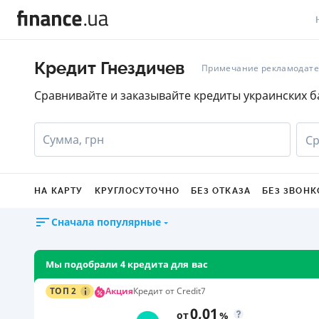
В
Кредит Гнездичев
Примечание рекламодате
В
Сравнивайте и заказывайте кредиты украинских б
Л
Сумма, грн
Ср
А
Н
НА КАРТУ
КРУГЛОСУТОЧНО
БЕЗ ОТКАЗА
БЕЗ ЗВОНК
С
Сначала популярные
П
Т
Мы подобрали 4 кредита для вас
Р
Акция
ТОП 2
Кредит от Credit7
0,01
от
%