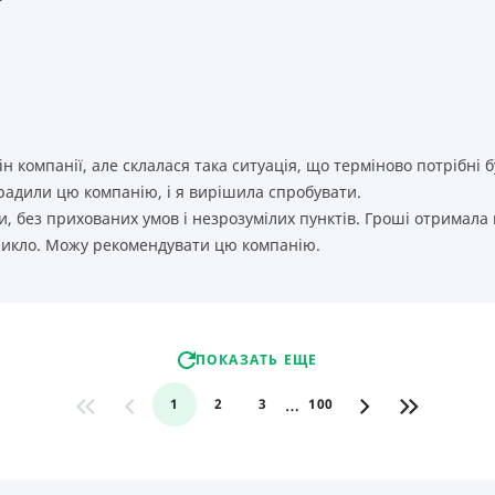
т
ін компанії, але склалася така ситуація, що терміново потрібн
орадили цю компанію, і я вирішила спробувати.
, без прихованих умов і незрозумілих пунктів. Гроші отримала
никло. Можу рекомендувати цю компанію.
ПОКАЗАТЬ ЕЩЕ
…
1
2
3
100