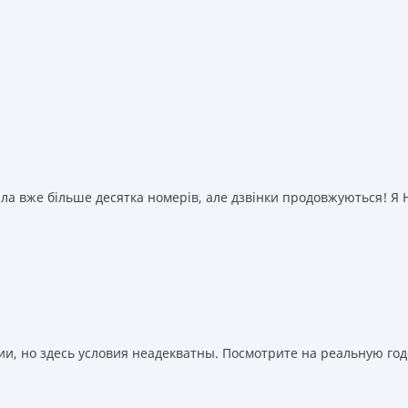
а вже більше десятка номерів, але дзвінки продовжуються! Я НІ
, но здесь условия неадекватны. Посмотрите на реальную годо