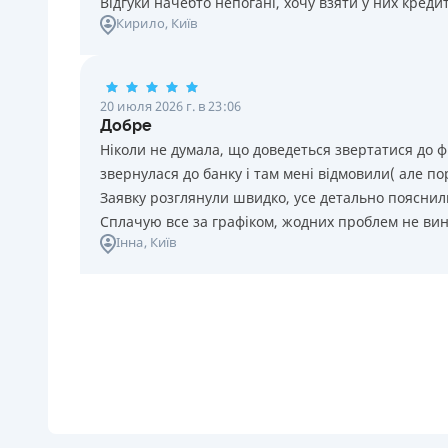
Відгуки начебто непогані, хочу взяти у них креди
Кирило
, Київ
20 июля 2026 г. в 23:06
Добре
Ніколи не думала, що доведеться звертатися до ф
звернулася до банку і там мені відмовили( але п
Заявку розглянули швидко, усе детально пояснили
Сплачую все за графіком, жодних проблем не ви
Інна
, Київ