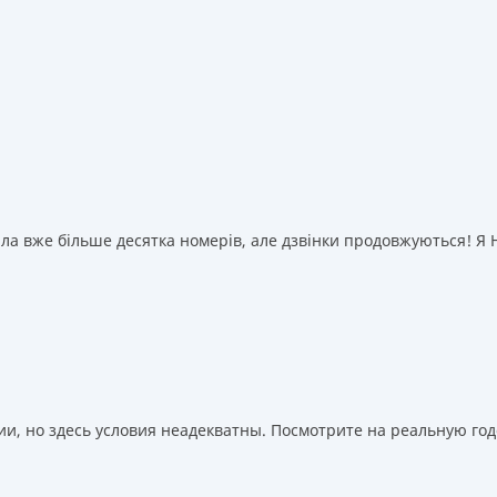
а вже більше десятка номерів, але дзвінки продовжуються! Я НІ
, но здесь условия неадекватны. Посмотрите на реальную годо