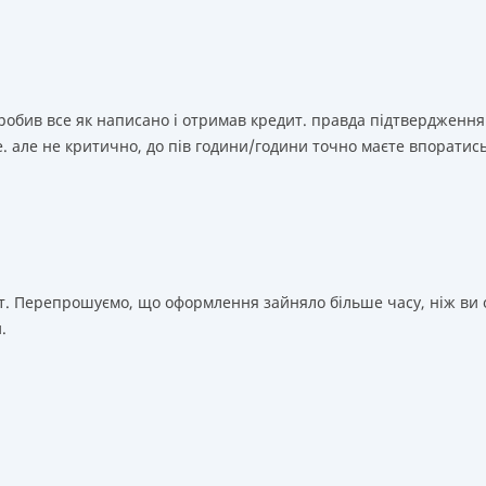
зробив все як написано і отримав кредит. правда підтвердження
. але не критично, до пів години/години точно маєте впоратис
т. Перепрошуємо, що оформлення зайняло більше часу, ніж ви о
.