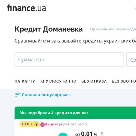
В
Кредит Доманевка
Примечание рекламода
В
Сравнивайте и заказывайте кредиты украинских б
Л
Сумма, грн
Ср
А
Н
НА КАРТУ
КРУГЛОСУТОЧНО
БЕЗ ОТКАЗА
БЕЗ ЗВОНК
С
Сначала популярные
П
Т
Мы подобрали 4 кредита для вас
Р
Акция
ТОП 2
Кредит от Credit7
0,01
от
%