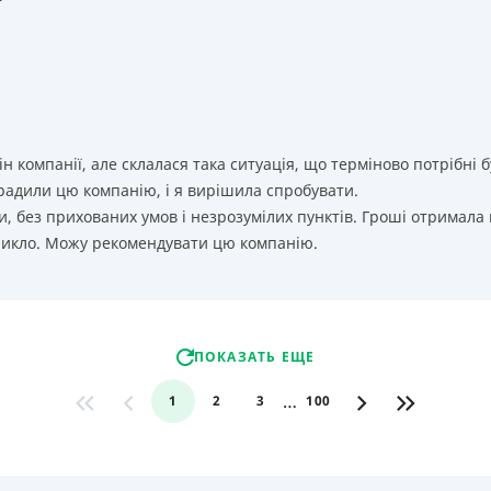
т
ін компанії, але склалася така ситуація, що терміново потрібн
орадили цю компанію, і я вирішила спробувати.
, без прихованих умов і незрозумілих пунктів. Гроші отримала
никло. Можу рекомендувати цю компанію.
ПОКАЗАТЬ ЕЩЕ
…
1
2
3
100