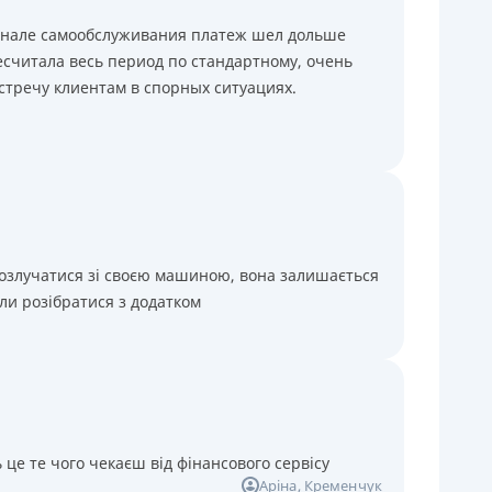
минале самообслуживания платеж шел дольше
считала весь период по стандартному, очень
стречу клиентам в спорных ситуациях.
розлучатися зі своєю машиною, вона залишається
ли розібратися з додатком
 це те чого чекаєш від фінансового сервісу
Аріна
, Кременчук