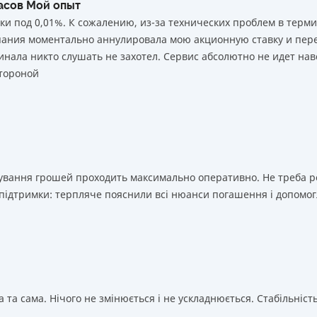
часов Мой опыт
ки под 0,01%. К сожалению, из-за технических проблем в тер
мпания моментально аннулировала мою акционную ставку и пере
нала никто слушать не захотел. Сервис абсолютно не идет нав
тороной
ахування грошей проходить максимально оперативно. Не треба 
 підтримки: терпляче пояснили всі нюанси погашення і допомог
 та сама. Нічого не змінюється і не ускладнюється. Стабільність