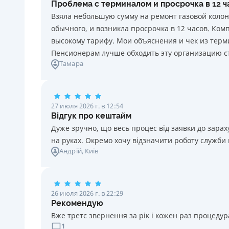
Проблема с терминалом и просрочка в 12 
каждый день нарушения. Штраф не начисляется и не
Взяла небольшую сумму на ремонт газовой колон
уплачивается в течение 3 (трех) календарных дней
обычного, и возникла просрочка в 12 часов. Ко
подряд после окончания срока уплаты
высокому тарифу. Мои объяснения и чек из терми
соответствующего платежа, если Потребитель в этот
Пенсионерам лучше обходить эту организацию с
срок оплатит задолженность по кредиту.
Тамара
Требуемые документы
Паспорт
,
ИНН
Возраст
27 июля 2026 г. в 12:54
18 - 70 лет
Відгук про кештайм
Дуже зручно, що весь процес від заявки до зар
на руках. Окремо хочу відзначити роботу служби
Андрій
, Київ
26 июля 2026 г. в 22:29
Рекомендую
Вже третє звернення за рік і кожен раз процедура
1