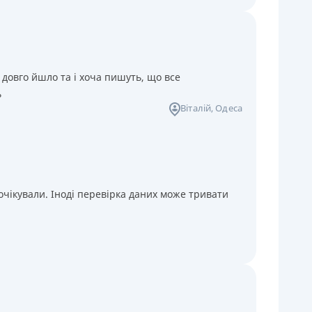
 довго йшло та і хоча пишуть, що все
ь
Віталій
, Одеса
чікували. Іноді перевірка даних може тривати