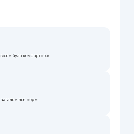
Через терминалы Приватбанка
Через терминалы самообслуживания
ицензия НБУ
ицензия переоформлена 14.03.2024 г.
ся информация о кредите
вісом було комфортно.»
 загалом все норм.