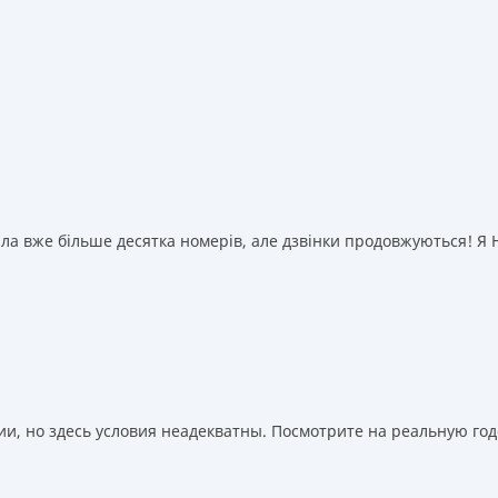
а вже більше десятка номерів, але дзвінки продовжуються! Я НІ
, но здесь условия неадекватны. Посмотрите на реальную годо