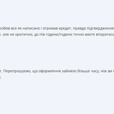
зробив все як написано і отримав кредит. правда підтвердження
. але не критично, до пів години/години точно маєте впоратис
т. Перепрошуємо, що оформлення зайняло більше часу, ніж ви о
.