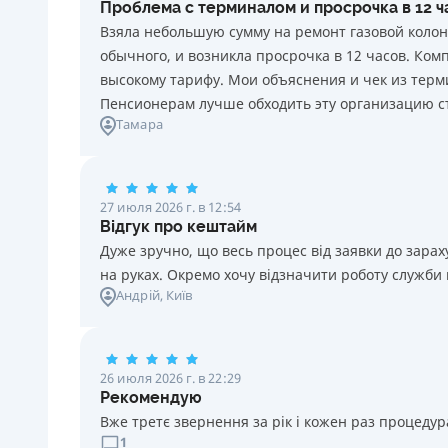
Проблема с терминалом и просрочка в 12 
каждый день нарушения. Штраф не начисляется и не
Взяла небольшую сумму на ремонт газовой колон
уплачивается в течение 3 (трех) календарных дней
обычного, и возникла просрочка в 12 часов. Ко
подряд после окончания срока уплаты
высокому тарифу. Мои объяснения и чек из терми
соответствующего платежа, если Потребитель в этот
Пенсионерам лучше обходить эту организацию с
срок оплатит задолженность по кредиту.
Тамара
Требуемые документы
Паспорт
,
ИНН
Возраст
27 июля 2026 г. в 12:54
18 - 70 лет
Відгук про кештайм
Дуже зручно, що весь процес від заявки до зар
на руках. Окремо хочу відзначити роботу служби
Андрій
, Київ
26 июля 2026 г. в 22:29
Рекомендую
Вже третє звернення за рік і кожен раз процедура
1