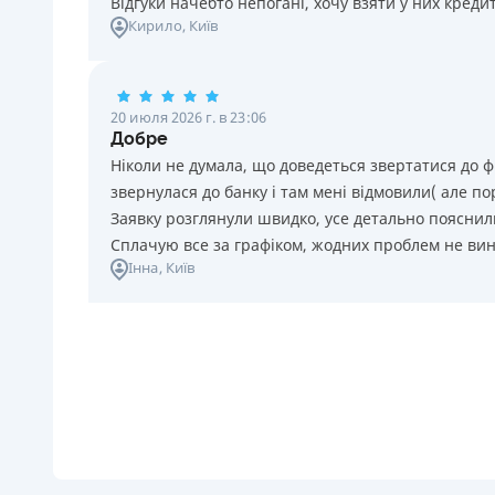
Відгуки начебто непогані, хочу взяти у них креди
Кирило
, Київ
20 июля 2026 г. в 23:06
Добре
Ніколи не думала, що доведеться звертатися до ф
звернулася до банку і там мені відмовили( але п
Заявку розглянули швидко, усе детально пояснили
Сплачую все за графіком, жодних проблем не ви
Інна
, Київ