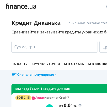
В
Кредит Диканька
Примечание рекламодате
В
Сравнивайте и заказывайте кредиты украинских б
Л
Сумма, грн
Ср
А
Н
НА КАРТУ
КРУГЛОСУТОЧНО
БЕЗ ОТКАЗА
БЕЗ ЗВОНК
С
Сначала популярные
П
Т
Мы подобрали 4 кредита для вас
Р
Акция
ТОП 2
Кредит от Credit7
0,01
от
%