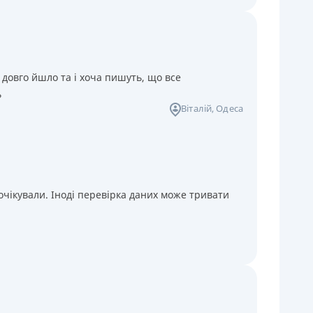
 довго йшло та і хоча пишуть, що все
ь
Віталій
, Одеса
чікували. Іноді перевірка даних може тривати