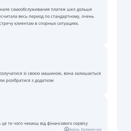
минале самообслуживания платеж шел дольше
считала весь период по стандартному, очень
стречу клиентам в спорных ситуациях.
розлучатися зі своєю машиною, вона залишається
ли розібратися з додатком
 це те чого чекаєш від фінансового сервісу
Аріна
, Кременчук