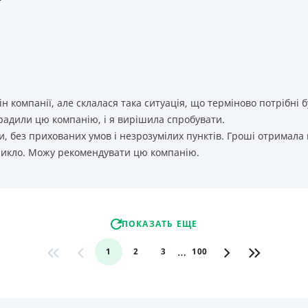
т
ін компанії, але склалася така ситуація, що терміново потрібн
орадили цю компанію, і я вирішила спробувати.
, без прихованих умов і незрозумілих пунктів. Гроші отримала
никло. Можу рекомендувати цю компанію.
ПОКАЗАТЬ ЕЩЕ
…
1
2
3
100