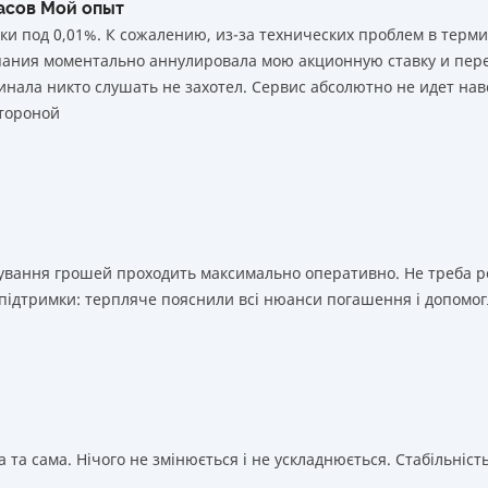
часов Мой опыт
ки под 0,01%. К сожалению, из-за технических проблем в тер
мпания моментально аннулировала мою акционную ставку и пере
нала никто слушать не захотел. Сервис абсолютно не идет нав
тороной
ахування грошей проходить максимально оперативно. Не треба 
 підтримки: терпляче пояснили всі нюанси погашення і допомог
 та сама. Нічого не змінюється і не ускладнюється. Стабільність