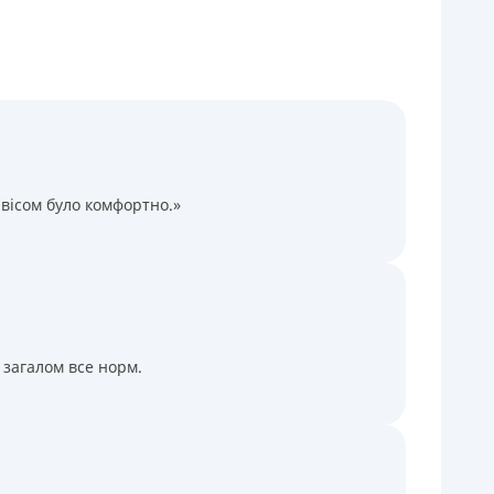
Через терминалы Приватбанка
Через терминалы самообслуживания
ицензия НБУ
ицензия переоформлена 14.03.2024 г.
ся информация о кредите
вісом було комфортно.»
 загалом все норм.