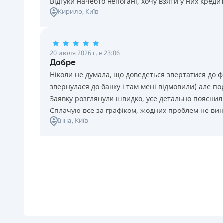
Відгуки начебто непогані, хочу взяти у них креди
Кирило
, Київ
20 июля 2026 г. в 23:06
Добре
Ніколи не думала, що доведеться звертатися до ф
звернулася до банку і там мені відмовили( але п
Заявку розглянули швидко, усе детально пояснили
Сплачую все за графіком, жодних проблем не ви
Інна
, Київ