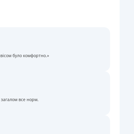
Через терминалы Приватбанка
Через терминалы самообслуживания
ицензия НБУ
ицензия переоформлена 14.03.2024 г.
ся информация о кредите
вісом було комфортно.»
 загалом все норм.