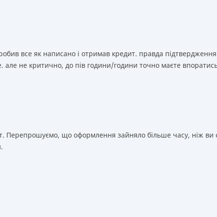
зробив все як написано і отримав кредит. правда підтвердження
. але не критично, до пів години/години точно маєте впоратис
т. Перепрошуємо, що оформлення зайняло більше часу, ніж ви о
.