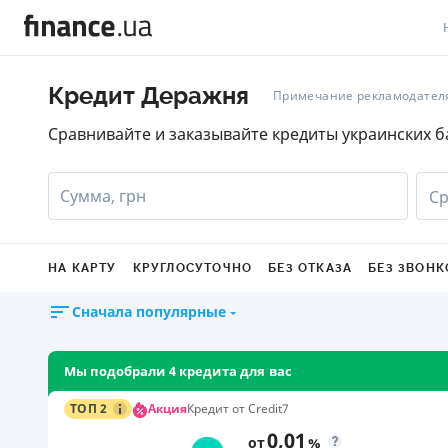
В
Кредит Деражня
Примечание рекламодател
В
Сравнивайте и заказывайте кредиты украинских б
Л
Сумма, грн
Ср
А
Н
НА КАРТУ
КРУГЛОСУТОЧНО
БЕЗ ОТКАЗА
БЕЗ ЗВОНК
С
Сначала популярные
П
Т
Мы подобрали 4 кредита для вас
Р
Акция
ТОП 2
Кредит от Credit7
0,01
от
%