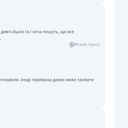
 довго йшло та і хоча пишуть, що все
ь
Віталій
, Одеса
чікували. Іноді перевірка даних може тривати