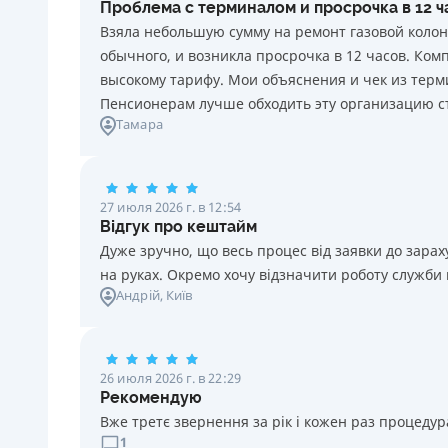
Проблема с терминалом и просрочка в 12 
каждый день нарушения. Штраф не начисляется и не
Взяла небольшую сумму на ремонт газовой колон
уплачивается в течение 3 (трех) календарных дней
обычного, и возникла просрочка в 12 часов. Ко
подряд после окончания срока уплаты
высокому тарифу. Мои объяснения и чек из терми
соответствующего платежа, если Потребитель в этот
Пенсионерам лучше обходить эту организацию с
срок оплатит задолженность по кредиту.
Тамара
Требуемые документы
Паспорт
,
ИНН
Возраст
27 июля 2026 г. в 12:54
18 - 70 лет
Відгук про кештайм
Дуже зручно, що весь процес від заявки до зар
на руках. Окремо хочу відзначити роботу служби
Андрій
, Київ
26 июля 2026 г. в 22:29
Рекомендую
Вже третє звернення за рік і кожен раз процедура
1