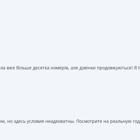
а вже більше десятка номерів, але дзвінки продовжуються! Я НІ
, но здесь условия неадекватны. Посмотрите на реальную годо