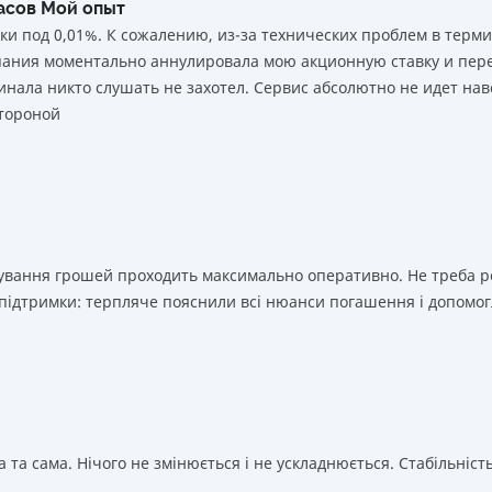
часов Мой опыт
ки под 0,01%. К сожалению, из-за технических проблем в тер
мпания моментально аннулировала мою акционную ставку и пере
нала никто слушать не захотел. Сервис абсолютно не идет нав
тороной
ахування грошей проходить максимально оперативно. Не треба 
 підтримки: терпляче пояснили всі нюанси погашення і допомог
 та сама. Нічого не змінюється і не ускладнюється. Стабільність