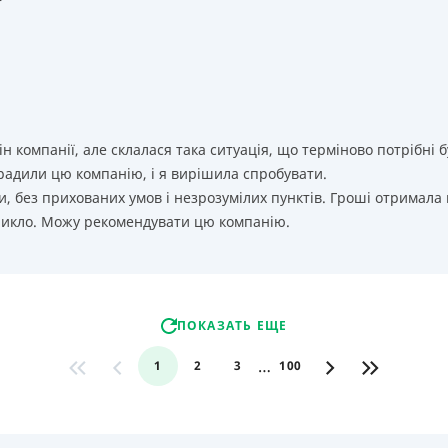
т
ін компанії, але склалася така ситуація, що терміново потрібн
орадили цю компанію, і я вирішила спробувати.
, без прихованих умов і незрозумілих пунктів. Гроші отримала
никло. Можу рекомендувати цю компанію.
ПОКАЗАТЬ ЕЩЕ
…
1
2
3
100