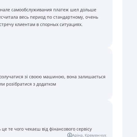
минале самообслуживания платеж шел дольше
считала весь период по стандартному, очень
стречу клиентам в спорных ситуациях.
розлучатися зі своєю машиною, вона залишається
ли розібратися з додатком
 це те чого чекаєш від фінансового сервісу
Аріна
, Кременчук