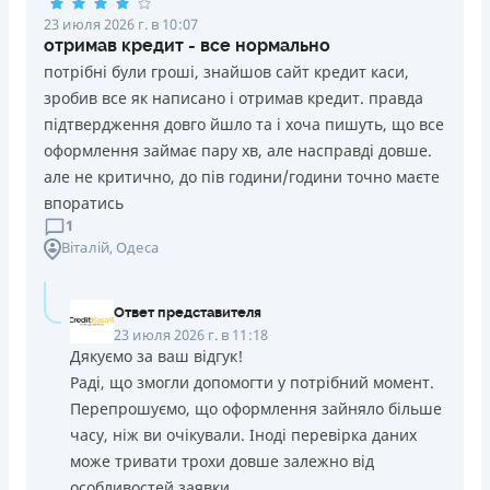
23 июля 2026 г. в 10:07
отримав кредит - все нормально
потрібні були гроші, знайшов сайт кредит каси,
зробив все як написано і отримав кредит. правда
підтвердження довго йшло та і хоча пишуть, що все
оформлення займає пару хв, але насправді довше.
але не критично, до пів години/години точно маєте
впоратись
1
Віталій
, Одеса
Ответ представителя
23 июля 2026 г. в 11:18
Дякуємо за ваш відгук!
Раді, що змогли допомогти у потрібний момент.
Перепрошуємо, що оформлення зайняло більше
часу, ніж ви очікували. Іноді перевірка даних
може тривати трохи довше залежно від
особливостей заявки.