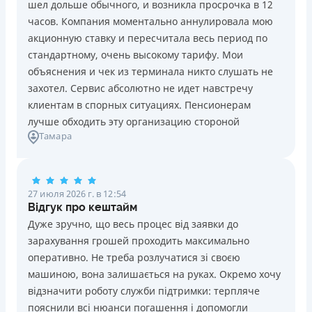
шел дольше обычного, и возникла просрочка в 12
Погашение
Возраст
часов. Компания моментально аннулировала мою
В кассах и терминалах отделений
18 - 70 лет
акционную ставку и пересчитала весь период по
Оплата на расчетный счёт
Преимущества
стандартному, очень высокому тарифу. Мои
Онлайн (через сайт или интернет-банкинг)
Сниженная процентная ставка 0,01% в день для
объяснения и чек из терминала никто слушать не
Через терминалы самообслуживания
новых клиентов на период от 3 до 30 дней (после
захотел. Сервис абсолютно не идет навстречу
Лицензия НБУ
этого стандартная ставка 1%)
клиентам в спорных ситуациях. Пенсионерам
Лицензия НБУ №10
Запрашиваются только данные паспорта, ИНН, номер
лучше обходить эту организацию стороной
Вся информация о кредите
Тамара
банковской карты и телефона
Оформляются кредиты онлайн 24/7. Рассматриваются
100% заявок, в том числе анкеты клиентов с
Подробнее
ПОЛУЧИТЬ ЗАЙМ
проблемной кредитной историей.
27 июля 2026 г. в 12:54
Переводятся деньги на банковскую карту сразу после
Відгук про кештайм
подписания электронного договора о предоставлении
Дуже зручно, що весь процес від заявки до
кредита
зарахування грошей проходить максимально
Дарятся скидки до -99% постоянным клиентам на
оперативно. Не треба розлучатися зі своєю
будущие кредиты согласно программе лояльности
машиною, вона залишається на руках. Окремо хочу
Программа лояльности для постоянных клиентов
відзначити роботу служби підтримки: терпляче
Круглосуточная поддержка
в Viber, Telegram,
пояснили всі нюанси погашення і допомогли