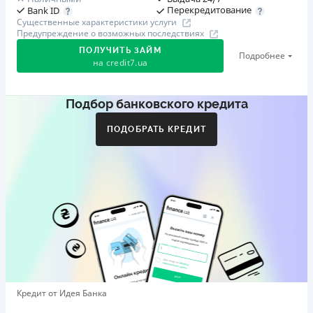
Перекредитование
Bank ID
Существенные характеристики услуги
Предупреждение о возможных последствиях
ПОЛУЧИТЬ ЗАЙМ
Подробнее
на
credit7.ua
Подбор банковского кредита
Акция: «Кешбэк за друга»
Клиент делится реферальной ссылкой с другом. Когда
ПОДОБРАТЬ КРЕДИТ
друг регистрируется и получает первый кредит (от
1000 грн), клиент автоматически получает 400 грн
кешбэка. Акция действует до 10.12.2026
🥉 Бронза FinAwards 2026
Бронзовый призер FinAwards 2026 «Лучшая программа
лояльности»
Первый займ
от 0,01%/день до 30 000 ₴
Повторный займ
Кредит от Идея Банка
от 0,95%/день до 50 000 ₴