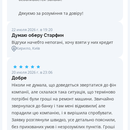
Дякуємо за розуміння та довіру!
22 июля 2026 г. в 19:20
Думаю оберу Старфин
Відгуки начебто непогані, хочу взяти у них кредит
Кирило
, Київ
20 июля 2026 г. в 23:06
Добре
Ніколи не думала, що доведеться звертатися до фін
компанії, але склалася така ситуація, що терміново
потрібні були гроші на ремонт машини. Звичайно
звернулася до банку і там мені відмовили( але
порадили цю компанію, і я вирішила спробувати.
Заявку розглянули швидко, усе детально пояснили,
без прихованих умов і незрозумілих пунктів. Гроші