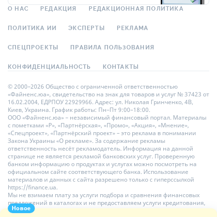
О НАС
РЕДАКЦИЯ
РЕДАКЦИОННАЯ ПОЛИТИКА
ПОЛИТИКА ИИ
ЭКСПЕРТЫ
РЕКЛАМА
СПЕЦПРОЕКТЫ
ПРАВИЛА ПОЛЬЗОВАНИЯ
КОНФИДЕНЦИАЛЬНОСТЬ
КОНТАКТЫ
© 2000–2026 Общество с ограниченной ответственностью
«Файненс.юа», свидетельство на знак для товаров и услуг № 37423 от
16.02.2004, ЕДРПОУ 22929966. Адрес: ул. Николая Гринченко, 4В,
Киев, Украина. График работы: Пн–Пт 9:00–18:00.
ООО «Файненс.юа» – независимый финансовый портал. Материалы
с пометками «Р», «Партнёрская», «Промо», «Акция», «Мнение»,
«Спецпроект», «Партнёрский проект» – это реклама в понимании
Закона Украины «О рекламе». За содержание рекламы
ответственность несёт рекламодатель. Информация на данной
странице не является рекламой банковских услуг. Проверенную
банком информацию о продуктах и услугах можно посмотреть на
официальном сайте соответствующего банка. Использование
материалов и данных с сайта разрешено только с гиперссылкой
https://finance.ua.
Мы не взимаем плату за услуги подбора и сравнения финансовых
предложений в каталогах и не предоставляем услуги кредитования,
Новое
размещения депозитов и страхования. Ваши личные данные на