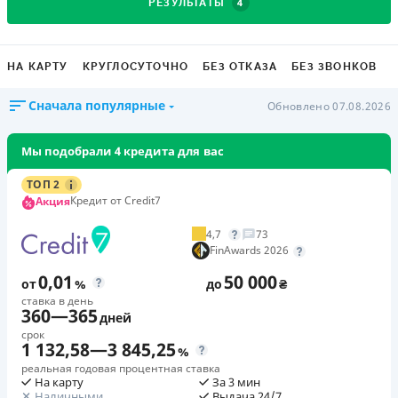
4
РЕЗУЛЬТАТЫ
НА КАРТУ
КРУГЛОСУТОЧНО
БЕЗ ОТКАЗА
БЕЗ ЗВОНКОВ
Сначала популярные
Обновлено 07.08.2026
Мы подобрали 4 кредита для вас
ТОП 2
Кредит от Credit7
Акция
4,7
73
FinAwards 2026
0,01
50 000
от
%
до
₴
ставка в день
360
—
365
дней
срок
1 132,58
—
3 845,25
%
реальная годовая процентная ставка
На карту
За 3 мин
Наличными
Выдача 24/7