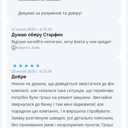
Дякуємо за розуміння та довіру!
22 июля 2026 г. в 19:20
Думаю оберу Старфин
Відгуки начебто непогані, хочу взяти у них кредит
Кирило
, Київ
20 июля 2026 г. в 23:06
Добре
Ніколи не думала, що доведеться звертатися до фін
компанії, але склалася така ситуація, що терміново
потрібні були гроші на ремонт машини. Звичайно
звернулася до банку і там мені відмовили( але
порадили цю компанію, і я вирішила спробувати.
Заявку розглянули швидко, усе детально пояснили,
без прихованих умов і незрозумілих пунктів. Гроші