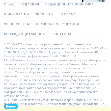
О НАС
РЕДАКЦИЯ
РЕДАКЦИОННАЯ ПОЛИТИКА
ПОЛИТИКА ИИ
ЭКСПЕРТЫ
РЕКЛАМА
СПЕЦПРОЕКТЫ
ПРАВИЛА ПОЛЬЗОВАНИЯ
КОНФИДЕНЦИАЛЬНОСТЬ
КОНТАКТЫ
© 2000–2026 Общество с ограниченной ответственностью
«Файненс.юа», свидетельство на знак для товаров и услуг № 37423 от
16.02.2004, ЕДРПОУ 22929966. Адрес: ул. Николая Гринченко, 4В,
Киев, Украина. График работы: Пн–Пт 9:00–18:00.
ООО «Файненс.юа» – независимый финансовый портал. Материалы
с пометками «Р», «Партнёрская», «Промо», «Акция», «Мнение»,
«Спецпроект», «Партнёрский проект» – это реклама в понимании
Закона Украины «О рекламе». За содержание рекламы
ответственность несёт рекламодатель. Информация на данной
странице не является рекламой банковских услуг. Проверенную
банком информацию о продуктах и услугах можно посмотреть на
официальном сайте соответствующего банка. Использование
материалов и данных с сайта разрешено только с гиперссылкой
https://finance.ua.
Мы не взимаем плату за услуги подбора и сравнения финансовых
предложений в каталогах и не предоставляем услуги кредитования,
Новое
размещения депозитов и страхования. Ваши личные данные на