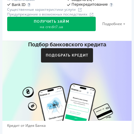
Перекредитование
Bank ID
Существенные характеристики услуги
Предупреждение о возможных последствиях
ПОЛУЧИТЬ ЗАЙМ
Подробнее
на
credit7.ua
Подбор банковского кредита
Акция: «Кешбэк за друга»
Клиент делится реферальной ссылкой с другом. Когда
ПОДОБРАТЬ КРЕДИТ
друг регистрируется и получает первый кредит (от
1000 грн), клиент автоматически получает 400 грн
кешбэка. Акция действует до 10.12.2026
🥉 Бронза FinAwards 2026
Бронзовый призер FinAwards 2026 «Лучшая программа
лояльности»
Первый займ
от 0,01%/день до 30 000 ₴
Повторный займ
Кредит от Идея Банка
от 0,95%/день до 50 000 ₴