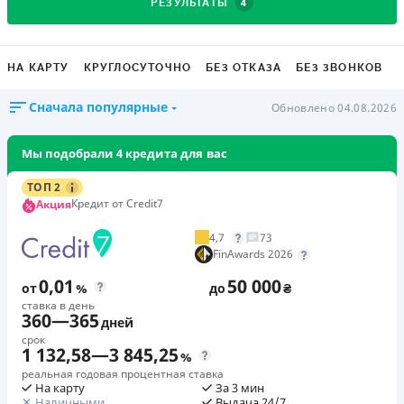
4
РЕЗУЛЬТАТЫ
НА КАРТУ
КРУГЛОСУТОЧНО
БЕЗ ОТКАЗА
БЕЗ ЗВОНКОВ
Сначала популярные
Обновлено 04.08.2026
Мы подобрали 4 кредита для вас
ТОП 2
Кредит от Credit7
Акция
4,7
73
FinAwards 2026
0,01
50 000
от
%
до
₴
ставка в день
360
—
365
дней
срок
1 132,58
—
3 845,25
%
реальная годовая процентная ставка
На карту
За 3 мин
Наличными
Выдача 24/7