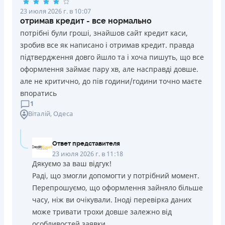
23 июля 2026 г. в 10:07
отримав кредит - все нормально
потрібні були гроші, знайшов сайт кредит каси,
зробив все як написано і отримав кредит. правда
підтвердження довго йшло та і хоча пишуть, що все
оформлення займає пару хв, але насправді довше.
але не критично, до пів години/години точно маєте
впоратись
1
Віталій
, Одеса
Ответ представителя
23 июля 2026 г. в 11:18
Дякуємо за ваш відгук!
Раді, що змогли допомогти у потрібний момент.
Перепрошуємо, що оформлення зайняло більше
часу, ніж ви очікували. Іноді перевірка даних
може тривати трохи довше залежно від
особливостей заявки.