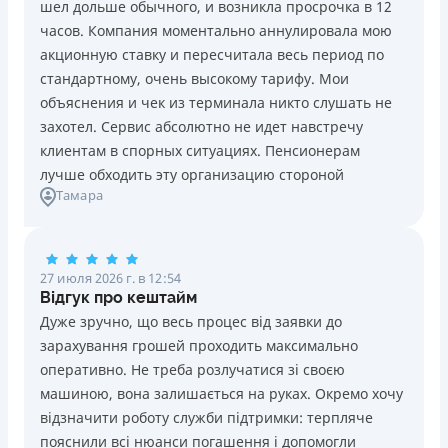
шел дольше обычного, и возникла просрочка в 12
Погашение
Возраст
часов. Компания моментально аннулировала мою
В кассах и терминалах отделений
18 - 70 лет
акционную ставку и пересчитала весь период по
Оплата на расчетный счёт
Преимущества
стандартному, очень высокому тарифу. Мои
Онлайн (через сайт или интернет-банкинг)
Сниженная процентная ставка 0,01% в день для
объяснения и чек из терминала никто слушать не
Через терминалы самообслуживания
новых клиентов на период от 3 до 30 дней (после
захотел. Сервис абсолютно не идет навстречу
Лицензия НБУ
этого стандартная ставка 1%)
клиентам в спорных ситуациях. Пенсионерам
Лицензия НБУ №10
Запрашиваются только данные паспорта, ИНН, номер
лучше обходить эту организацию стороной
Вся информация о кредите
Тамара
банковской карты и телефона
Оформляются кредиты онлайн 24/7. Рассматриваются
100% заявок, в том числе анкеты клиентов с
Подробнее
ПОЛУЧИТЬ ЗАЙМ
проблемной кредитной историей.
27 июля 2026 г. в 12:54
Переводятся деньги на банковскую карту сразу после
Відгук про кештайм
подписания электронного договора о предоставлении
Дуже зручно, що весь процес від заявки до
кредита
зарахування грошей проходить максимально
Дарятся скидки до -99% постоянным клиентам на
оперативно. Не треба розлучатися зі своєю
будущие кредиты согласно программе лояльности
машиною, вона залишається на руках. Окремо хочу
Программа лояльности для постоянных клиентов
відзначити роботу служби підтримки: терпляче
Круглосуточная поддержка
в Viber, Telegram,
пояснили всі нюанси погашення і допомогли