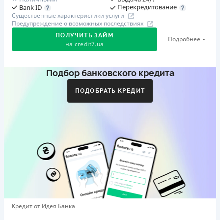
Перекредитование
Bank ID
Существенные характеристики услуги
Предупреждение о возможных последствиях
ПОЛУЧИТЬ ЗАЙМ
Подробнее
на
credit7.ua
Подбор банковского кредита
Акция: «Кешбэк за друга»
Клиент делится реферальной ссылкой с другом. Когда
ПОДОБРАТЬ КРЕДИТ
друг регистрируется и получает первый кредит (от
1000 грн), клиент автоматически получает 400 грн
кешбэка. Акция действует до 10.12.2026
🥉 Бронза FinAwards 2026
Бронзовый призер FinAwards 2026 «Лучшая программа
лояльности»
Первый займ
от 0,01%/день до 30 000 ₴
Повторный займ
Кредит от Идея Банка
от 0,95%/день до 50 000 ₴