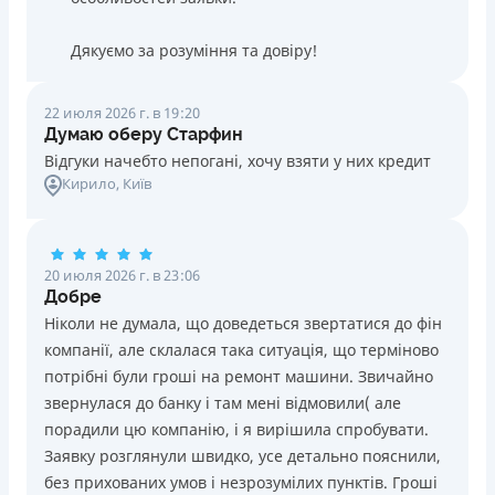
Дякуємо за розуміння та довіру!
22 июля 2026 г. в 19:20
Думаю оберу Старфин
Відгуки начебто непогані, хочу взяти у них кредит
Кирило
, Київ
20 июля 2026 г. в 23:06
Добре
Ніколи не думала, що доведеться звертатися до фін
компанії, але склалася така ситуація, що терміново
потрібні були гроші на ремонт машини. Звичайно
звернулася до банку і там мені відмовили( але
порадили цю компанію, і я вирішила спробувати.
Заявку розглянули швидко, усе детально пояснили,
без прихованих умов і незрозумілих пунктів. Гроші