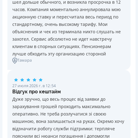
шел дольше обычного, и возникла просрочка в 12
Погашение
Возраст
часов. Компания моментально аннулировала мою
В кассах и терминалах отделений
18 - 70 лет
акционную ставку и пересчитала весь период по
Оплата на расчетный счёт
Преимущества
стандартному, очень высокому тарифу. Мои
Онлайн (через сайт или интернет-банкинг)
Сниженная процентная ставка 0,01% в день для
объяснения и чек из терминала никто слушать не
Через терминалы самообслуживания
новых клиентов на период от 3 до 30 дней (после
захотел. Сервис абсолютно не идет навстречу
Лицензия НБУ
этого стандартная ставка 1%)
клиентам в спорных ситуациях. Пенсионерам
Лицензия НБУ №10
Запрашиваются только данные паспорта, ИНН, номер
лучше обходить эту организацию стороной
Вся информация о кредите
Тамара
банковской карты и телефона
Оформляются кредиты онлайн 24/7. Рассматриваются
100% заявок, в том числе анкеты клиентов с
Подробнее
ПОЛУЧИТЬ ЗАЙМ
проблемной кредитной историей.
27 июля 2026 г. в 12:54
Переводятся деньги на банковскую карту сразу после
Відгук про кештайм
подписания электронного договора о предоставлении
Дуже зручно, що весь процес від заявки до
кредита
зарахування грошей проходить максимально
Дарятся скидки до -99% постоянным клиентам на
оперативно. Не треба розлучатися зі своєю
будущие кредиты согласно программе лояльности
машиною, вона залишається на руках. Окремо хочу
Программа лояльности для постоянных клиентов
відзначити роботу служби підтримки: терпляче
Круглосуточная поддержка
в Viber, Telegram,
пояснили всі нюанси погашення і допомогли