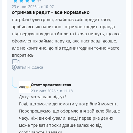
23 июля 2026 г. в 10:07
отримав кредит - все нормально
потрібні були гроші, знайшов сайт кредит каси,
зробив все як написано і отримав кредит. правда
підтвердження довго йшло та і хоча пишуть, що все
оформлення займає пару хв, але насправді довше.
але не критично, до пів години/години точно маєте
впоратись
1
Віталій
, Одеса
Ответ представителя
23 июля 2026 г. в 11:18
Дякуємо за ваш відгук!
Раді, що змогли допомогти у потрібний момент.
Перепрошуємо, що оформлення зайняло більше
часу, ніж ви очікували. Іноді перевірка даних
може тривати трохи довше залежно від
особливостей заявки.