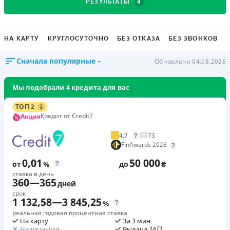
4
РЕЗУЛЬТАТЫ
НА КАРТУ
КРУГЛОСУТОЧНО
БЕЗ ОТКАЗА
БЕЗ ЗВОНКОВ
Сначала популярные
Обновлено 04.08.2026
Мы подобрали 4 кредита для вас
ТОП 2
Кредит от Credit7
Акция
4,7
73
FinAwards 2026
0,01
50 000
от
%
до
₴
ставка в день
360
—
365
дней
срок
1 132,58
—
3 845,25
%
реальная годовая процентная ставка
На карту
За 3 мин
Наличными
Выдача 24/7