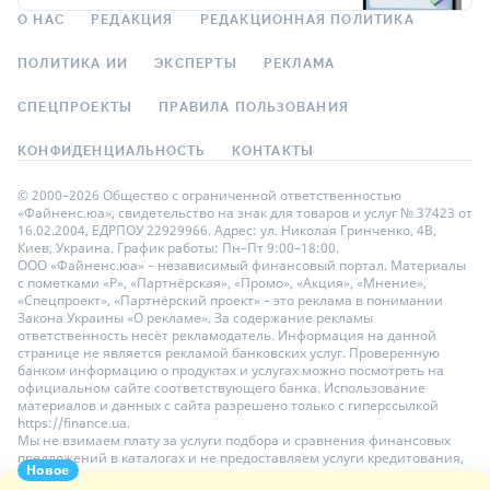
О НАС
РЕДАКЦИЯ
РЕДАКЦИОННАЯ ПОЛИТИКА
ПОЛИТИКА ИИ
ЭКСПЕРТЫ
РЕКЛАМА
СПЕЦПРОЕКТЫ
ПРАВИЛА ПОЛЬЗОВАНИЯ
КОНФИДЕНЦИАЛЬНОСТЬ
КОНТАКТЫ
© 2000–2026 Общество с ограниченной ответственностью
«Файненс.юа», свидетельство на знак для товаров и услуг № 37423 от
16.02.2004, ЕДРПОУ 22929966. Адрес: ул. Николая Гринченко, 4В,
Киев, Украина. График работы: Пн–Пт 9:00–18:00.
ООО «Файненс.юа» – независимый финансовый портал. Материалы
с пометками «Р», «Партнёрская», «Промо», «Акция», «Мнение»,
«Спецпроект», «Партнёрский проект» – это реклама в понимании
Закона Украины «О рекламе». За содержание рекламы
ответственность несёт рекламодатель. Информация на данной
странице не является рекламой банковских услуг. Проверенную
банком информацию о продуктах и услугах можно посмотреть на
официальном сайте соответствующего банка. Использование
материалов и данных с сайта разрешено только с гиперссылкой
https://finance.ua.
Мы не взимаем плату за услуги подбора и сравнения финансовых
предложений в каталогах и не предоставляем услуги кредитования,
Новое
размещения депозитов и страхования. Ваши личные данные на