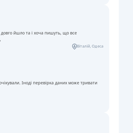
 довго йшло та і хоча пишуть, що все
ь
Віталій
, Одеса
чікували. Іноді перевірка даних може тривати