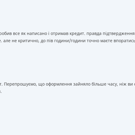
зробив все як написано і отримав кредит. правда підтвердження
. але не критично, до пів години/години точно маєте впоратис
т. Перепрошуємо, що оформлення зайняло більше часу, ніж ви о
.