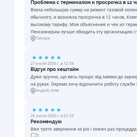
Проблема с терминалом и просрочка в 12 
каждый день нарушения. Штраф не начисляется и не
Взяла небольшую сумму на ремонт газовой колон
уплачивается в течение 3 (трех) календарных дней
обычного, и возникла просрочка в 12 часов. Ко
подряд после окончания срока уплаты
высокому тарифу. Мои объяснения и чек из терми
соответствующего платежа, если Потребитель в этот
Пенсионерам лучше обходить эту организацию с
срок оплатит задолженность по кредиту.
Тамара
Требуемые документы
Паспорт
,
ИНН
Возраст
27 июля 2026 г. в 12:54
18 - 70 лет
Відгук про кештайм
Дуже зручно, що весь процес від заявки до зар
на руках. Окремо хочу відзначити роботу служби
Андрій
, Київ
26 июля 2026 г. в 22:29
Рекомендую
Вже третє звернення за рік і кожен раз процедура
1