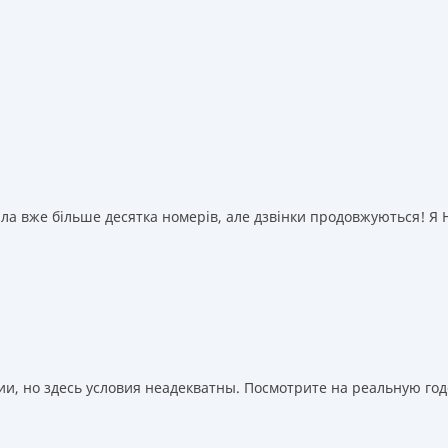
а вже більше десятка номерів, але дзвінки продовжуються! Я НІ
, но здесь условия неадекватны. Посмотрите на реальную годо