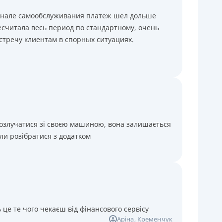
минале самообслуживания платеж шел дольше
считала весь период по стандартному, очень
стречу клиентам в спорных ситуациях.
розлучатися зі своєю машиною, вона залишається
ли розібратися з додатком
 це те чого чекаєш від фінансового сервісу
Аріна
, Кременчук