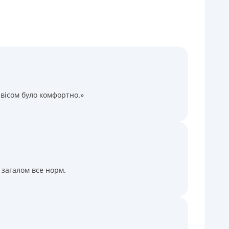
Через терминалы Приватбанка
Через терминалы самообслуживания
ицензия НБУ
ицензия переоформлена 14.03.2024 г.
ся информация о кредите
вісом було комфортно.»
 загалом все норм.