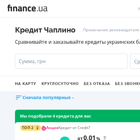
В
Кредит Чаплино
Примечание рекламодателя
В
Сравнивайте и заказывайте кредиты украинских б
Л
Сумма, грн
Ср
А
Н
НА КАРТУ
КРУГЛОСУТОЧНО
БЕЗ ОТКАЗА
БЕЗ ЗВОНК
С
Сначала популярные
П
Т
Мы подобрали 4 кредита для вас
Р
Акция
ТОП 2
Кредит от Credit7
0,01
от
%