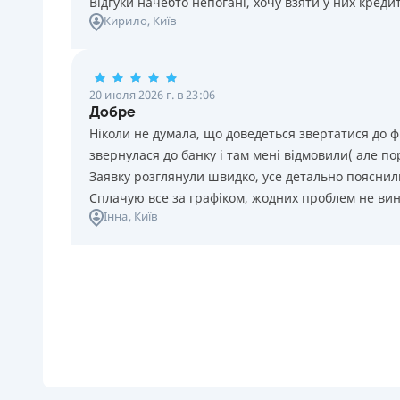
Відгуки начебто непогані, хочу взяти у них креди
Кирило
, Київ
20 июля 2026 г. в 23:06
Добре
Ніколи не думала, що доведеться звертатися до ф
звернулася до банку і там мені відмовили( але п
Заявку розглянули швидко, усе детально пояснили
Сплачую все за графіком, жодних проблем не ви
Інна
, Київ