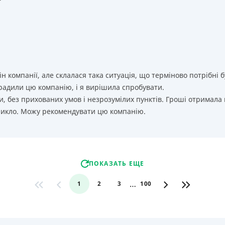
т
ін компанії, але склалася така ситуація, що терміново потрібн
орадили цю компанію, і я вирішила спробувати.
, без прихованих умов і незрозумілих пунктів. Гроші отримала
никло. Можу рекомендувати цю компанію.
ПОКАЗАТЬ ЕЩЕ
…
1
2
3
100