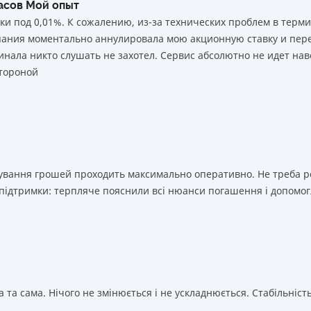
часов Мой опыт
ки под 0,01%. К сожалению, из-за технических проблем в тер
мпания моментально аннулировала мою акционную ставку и пере
нала никто слушать не захотел. Сервис абсолютно не идет нав
тороной
ахування грошей проходить максимально оперативно. Не треба 
 підтримки: терпляче пояснили всі нюанси погашення і допомог
 та сама. Нічого не змінюється і не ускладнюється. Стабільність