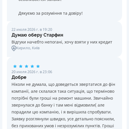
Дякуємо за розуміння та довіру!
22 июля 2026 г. в 19:20
Думаю оберу Старфин
Відгуки начебто непогані, хочу взяти у них кредит
Кирило
, Київ
20 июля 2026 г. в 23:06
Добре
Ніколи не думала, що доведеться звертатися до фін
компанії, але склалася така ситуація, що терміново
потрібні були гроші на ремонт машини. Звичайно
звернулася до банку і там мені відмовили( але
порадили цю компанію, і я вирішила спробувати.
Заявку розглянули швидко, усе детально пояснили,
без прихованих умов і незрозумілих пунктів. Гроші