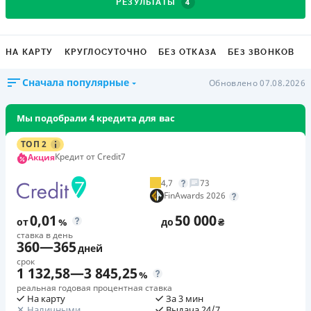
4
РЕЗУЛЬТАТЫ
НА КАРТУ
КРУГЛОСУТОЧНО
БЕЗ ОТКАЗА
БЕЗ ЗВОНКОВ
Сначала популярные
Обновлено 07.08.2026
Мы подобрали 4 кредита для вас
ТОП 2
Кредит от Credit7
Акция
4,7
73
FinAwards 2026
0,01
50 000
от
%
до
₴
ставка в день
360
—
365
дней
срок
1 132,58
—
3 845,25
%
реальная годовая процентная ставка
На карту
За 3 мин
Наличными
Выдача 24/7