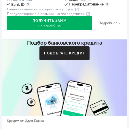
Перекредитование
Bank ID
Существенные характеристики услуги
Предупреждение о возможных последствиях
ПОЛУЧИТЬ ЗАЙМ
Подробнее
на
credit7.ua
Подбор банковского кредита
Акция: «Кешбэк за друга»
Клиент делится реферальной ссылкой с другом. Когда
ПОДОБРАТЬ КРЕДИТ
друг регистрируется и получает первый кредит (от
1000 грн), клиент автоматически получает 400 грн
кешбэка. Акция действует до 10.12.2026
🥉 Бронза FinAwards 2026
Бронзовый призер FinAwards 2026 «Лучшая программа
лояльности»
Первый займ
от 0,01%/день до 30 000 ₴
Повторный займ
Кредит от Идея Банка
от 0,95%/день до 50 000 ₴