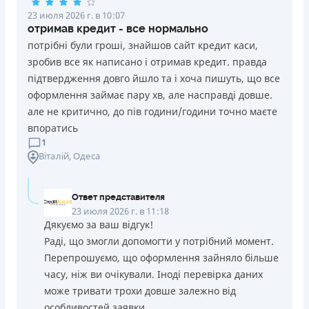
23 июля 2026 г. в 10:07
отримав кредит - все нормально
потрібні були гроші, знайшов сайт кредит каси,
зробив все як написано і отримав кредит. правда
підтвердження довго йшло та і хоча пишуть, що все
оформлення займає пару хв, але насправді довше.
але не критично, до пів години/години точно маєте
впоратись
1
Віталій
, Одеса
Ответ представителя
23 июля 2026 г. в 11:18
Дякуємо за ваш відгук!
Раді, що змогли допомогти у потрібний момент.
Перепрошуємо, що оформлення зайняло більше
часу, ніж ви очікували. Іноді перевірка даних
може тривати трохи довше залежно від
особливостей заявки.