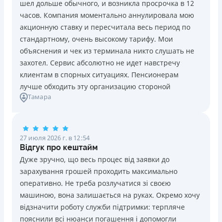
шел дольше обычного, и возникла просрочка в 12
Погашение
Возраст
часов. Компания моментально аннулировала мою
В кассах и терминалах отделений
18 - 70 лет
акционную ставку и пересчитала весь период по
Оплата на расчетный счёт
Преимущества
стандартному, очень высокому тарифу. Мои
Онлайн (через сайт или интернет-банкинг)
Сниженная процентная ставка 0,01% в день для
объяснения и чек из терминала никто слушать не
Через терминалы самообслуживания
новых клиентов на период от 3 до 30 дней (после
захотел. Сервис абсолютно не идет навстречу
Лицензия НБУ
этого стандартная ставка 1%)
клиентам в спорных ситуациях. Пенсионерам
Лицензия НБУ №10
Запрашиваются только данные паспорта, ИНН, номер
лучше обходить эту организацию стороной
Вся информация о кредите
Тамара
банковской карты и телефона
Оформляются кредиты онлайн 24/7. Рассматриваются
100% заявок, в том числе анкеты клиентов с
Подробнее
ПОЛУЧИТЬ ЗАЙМ
проблемной кредитной историей.
27 июля 2026 г. в 12:54
Переводятся деньги на банковскую карту сразу после
Відгук про кештайм
подписания электронного договора о предоставлении
Дуже зручно, що весь процес від заявки до
кредита
зарахування грошей проходить максимально
Дарятся скидки до -99% постоянным клиентам на
оперативно. Не треба розлучатися зі своєю
будущие кредиты согласно программе лояльности
машиною, вона залишається на руках. Окремо хочу
Программа лояльности для постоянных клиентов
відзначити роботу служби підтримки: терпляче
Круглосуточная поддержка
в Viber, Telegram,
пояснили всі нюанси погашення і допомогли