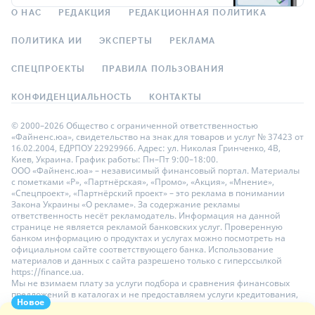
О НАС
РЕДАКЦИЯ
РЕДАКЦИОННАЯ ПОЛИТИКА
ПОЛИТИКА ИИ
ЭКСПЕРТЫ
РЕКЛАМА
СПЕЦПРОЕКТЫ
ПРАВИЛА ПОЛЬЗОВАНИЯ
КОНФИДЕНЦИАЛЬНОСТЬ
КОНТАКТЫ
© 2000–2026 Общество с ограниченной ответственностью
«Файненс.юа», свидетельство на знак для товаров и услуг № 37423 от
16.02.2004, ЕДРПОУ 22929966. Адрес: ул. Николая Гринченко, 4В,
Киев, Украина. График работы: Пн–Пт 9:00–18:00.
ООО «Файненс.юа» – независимый финансовый портал. Материалы
с пометками «Р», «Партнёрская», «Промо», «Акция», «Мнение»,
«Спецпроект», «Партнёрский проект» – это реклама в понимании
Закона Украины «О рекламе». За содержание рекламы
ответственность несёт рекламодатель. Информация на данной
странице не является рекламой банковских услуг. Проверенную
банком информацию о продуктах и услугах можно посмотреть на
официальном сайте соответствующего банка. Использование
материалов и данных с сайта разрешено только с гиперссылкой
https://finance.ua.
Мы не взимаем плату за услуги подбора и сравнения финансовых
предложений в каталогах и не предоставляем услуги кредитования,
Новое
размещения депозитов и страхования. Ваши личные данные на