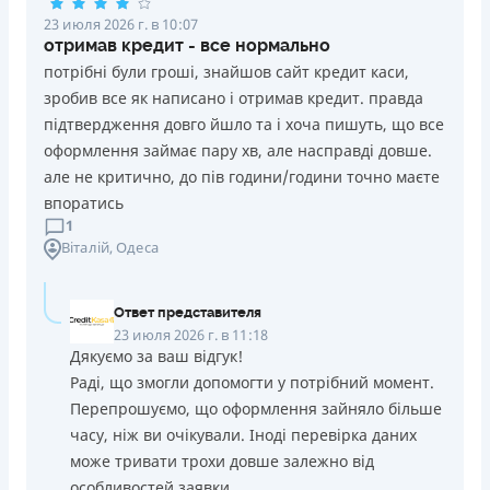
23 июля 2026 г. в 10:07
отримав кредит - все нормально
потрібні були гроші, знайшов сайт кредит каси,
зробив все як написано і отримав кредит. правда
підтвердження довго йшло та і хоча пишуть, що все
оформлення займає пару хв, але насправді довше.
але не критично, до пів години/години точно маєте
впоратись
1
Віталій
, Одеса
Ответ представителя
23 июля 2026 г. в 11:18
Дякуємо за ваш відгук!
Раді, що змогли допомогти у потрібний момент.
Перепрошуємо, що оформлення зайняло більше
часу, ніж ви очікували. Іноді перевірка даних
може тривати трохи довше залежно від
особливостей заявки.