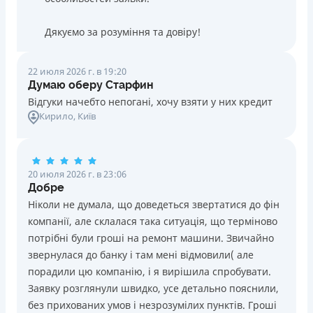
Дякуємо за розуміння та довіру!
22 июля 2026 г. в 19:20
Думаю оберу Старфин
Відгуки начебто непогані, хочу взяти у них кредит
Кирило
, Київ
20 июля 2026 г. в 23:06
Добре
Ніколи не думала, що доведеться звертатися до фін
компанії, але склалася така ситуація, що терміново
потрібні були гроші на ремонт машини. Звичайно
звернулася до банку і там мені відмовили( але
порадили цю компанію, і я вирішила спробувати.
Заявку розглянули швидко, усе детально пояснили,
без прихованих умов і незрозумілих пунктів. Гроші