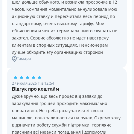
шел дольше обычного, и возникла просрочка в 12
Погашение
Возраст
часов. Компания моментально аннулировала мою
В кассах и терминалах отделений
18 - 70 лет
акционную ставку и пересчитала весь период по
Оплата на расчетный счёт
Преимущества
стандартному, очень высокому тарифу. Мои
Онлайн (через сайт или интернет-банкинг)
Сниженная процентная ставка 0,01% в день для
объяснения и чек из терминала никто слушать не
Через терминалы самообслуживания
новых клиентов на период от 3 до 30 дней (после
захотел. Сервис абсолютно не идет навстречу
Лицензия НБУ
этого стандартная ставка 1%)
клиентам в спорных ситуациях. Пенсионерам
Лицензия НБУ №10
Запрашиваются только данные паспорта, ИНН, номер
лучше обходить эту организацию стороной
Вся информация о кредите
Тамара
банковской карты и телефона
Оформляются кредиты онлайн 24/7. Рассматриваются
100% заявок, в том числе анкеты клиентов с
Подробнее
ПОЛУЧИТЬ ЗАЙМ
проблемной кредитной историей.
27 июля 2026 г. в 12:54
Переводятся деньги на банковскую карту сразу после
Відгук про кештайм
подписания электронного договора о предоставлении
Дуже зручно, що весь процес від заявки до
кредита
зарахування грошей проходить максимально
Дарятся скидки до -99% постоянным клиентам на
оперативно. Не треба розлучатися зі своєю
будущие кредиты согласно программе лояльности
машиною, вона залишається на руках. Окремо хочу
Программа лояльности для постоянных клиентов
відзначити роботу служби підтримки: терпляче
Круглосуточная поддержка
в Viber, Telegram,
пояснили всі нюанси погашення і допомогли