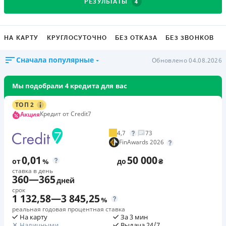
4
РЕЗУЛЬТАТЫ
НА КАРТУ
КРУГЛОСУТОЧНО
БЕЗ ОТКАЗА
БЕЗ ЗВОНКОВ
Сначала популярные
Обновлено 04.08.2026
Мы подобрали 4 кредита для вас
ТОП 2
Кредит от Credit7
Акция
4,7
73
FinAwards 2026
0,01
50 000
от
%
до
₴
ставка в день
360
—
365
дней
срок
1 132,58
—
3 845,25
%
реальная годовая процентная ставка
На карту
За 3 мин
Наличными
Выдача 24/7