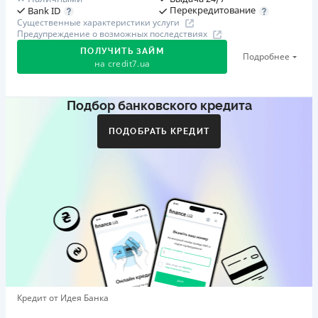
Перекредитование
Bank ID
Существенные характеристики услуги
Предупреждение о возможных последствиях
ПОЛУЧИТЬ ЗАЙМ
Подробнее
на
credit7.ua
Подбор банковского кредита
Акция: «Кешбэк за друга»
Клиент делится реферальной ссылкой с другом. Когда
ПОДОБРАТЬ КРЕДИТ
друг регистрируется и получает первый кредит (от
1000 грн), клиент автоматически получает 400 грн
кешбэка. Акция действует до 10.12.2026
🥉 Бронза FinAwards 2026
Бронзовый призер FinAwards 2026 «Лучшая программа
лояльности»
Первый займ
от 0,01%/день до 30 000 ₴
Повторный займ
Кредит от Идея Банка
от 0,95%/день до 50 000 ₴