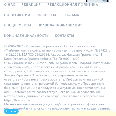
О НАС
РЕДАКЦИЯ
РЕДАКЦИОННАЯ ПОЛИТИКА
ПОЛИТИКА ИИ
ЭКСПЕРТЫ
РЕКЛАМА
СПЕЦПРОЕКТЫ
ПРАВИЛА ПОЛЬЗОВАНИЯ
КОНФИДЕНЦИАЛЬНОСТЬ
КОНТАКТЫ
© 2000–2026 Общество с ограниченной ответственностью
«Файненс.юа», свидетельство на знак для товаров и услуг № 37423 от
16.02.2004, ЕДРПОУ 22929966. Адрес: ул. Николая Гринченко, 4В,
Киев, Украина. График работы: Пн–Пт 9:00–18:00.
ООО «Файненс.юа» – независимый финансовый портал. Материалы
с пометками «Р», «Партнёрская», «Промо», «Акция», «Мнение»,
«Спецпроект», «Партнёрский проект» – это реклама в понимании
Закона Украины «О рекламе». За содержание рекламы
ответственность несёт рекламодатель. Информация на данной
странице не является рекламой банковских услуг. Проверенную
банком информацию о продуктах и услугах можно посмотреть на
официальном сайте соответствующего банка. Использование
материалов и данных с сайта разрешено только с гиперссылкой
https://finance.ua.
Мы не взимаем плату за услуги подбора и сравнения финансовых
предложений в каталогах и не предоставляем услуги кредитования,
Новое
размещения депозитов и страхования. Ваши личные данные на