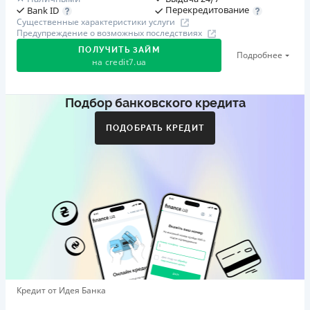
Перекредитование
Bank ID
Существенные характеристики услуги
Предупреждение о возможных последствиях
ПОЛУЧИТЬ ЗАЙМ
Подробнее
на
credit7.ua
Подбор банковского кредита
Акция: «Кешбэк за друга»
Клиент делится реферальной ссылкой с другом. Когда
ПОДОБРАТЬ КРЕДИТ
друг регистрируется и получает первый кредит (от
1000 грн), клиент автоматически получает 400 грн
кешбэка. Акция действует до 10.12.2026
🥉 Бронза FinAwards 2026
Бронзовый призер FinAwards 2026 «Лучшая программа
лояльности»
Первый займ
от 0,01%/день до 30 000 ₴
Повторный займ
Кредит от Идея Банка
от 0,95%/день до 50 000 ₴