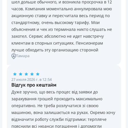
шел дольше обычного, и возникла просрочка в 12
Погашение
Возраст
часов. Компания моментально аннулировала мою
В кассах и терминалах отделений
18 - 70 лет
акционную ставку и пересчитала весь период по
Оплата на расчетный счёт
Преимущества
стандартному, очень высокому тарифу. Мои
Онлайн (через сайт или интернет-банкинг)
Сниженная процентная ставка 0,01% в день для
объяснения и чек из терминала никто слушать не
Через терминалы самообслуживания
новых клиентов на период от 3 до 30 дней (после
захотел. Сервис абсолютно не идет навстречу
Лицензия НБУ
этого стандартная ставка 1%)
клиентам в спорных ситуациях. Пенсионерам
Лицензия НБУ №10
Запрашиваются только данные паспорта, ИНН, номер
лучше обходить эту организацию стороной
Вся информация о кредите
Тамара
банковской карты и телефона
Оформляются кредиты онлайн 24/7. Рассматриваются
100% заявок, в том числе анкеты клиентов с
Подробнее
ПОЛУЧИТЬ ЗАЙМ
проблемной кредитной историей.
27 июля 2026 г. в 12:54
Переводятся деньги на банковскую карту сразу после
Відгук про кештайм
подписания электронного договора о предоставлении
Дуже зручно, що весь процес від заявки до
кредита
зарахування грошей проходить максимально
Дарятся скидки до -99% постоянным клиентам на
оперативно. Не треба розлучатися зі своєю
будущие кредиты согласно программе лояльности
машиною, вона залишається на руках. Окремо хочу
Программа лояльности для постоянных клиентов
відзначити роботу служби підтримки: терпляче
Круглосуточная поддержка
в Viber, Telegram,
пояснили всі нюанси погашення і допомогли