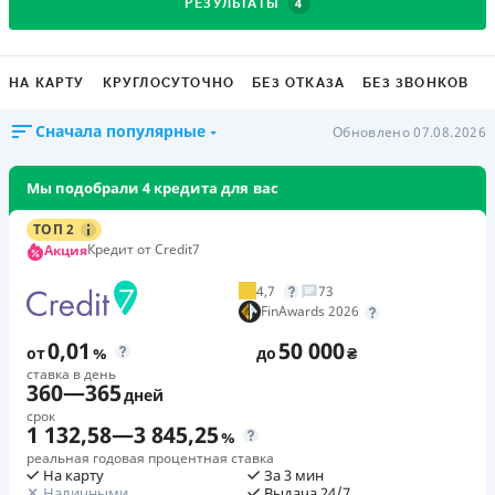
4
РЕЗУЛЬТАТЫ
НА КАРТУ
КРУГЛОСУТОЧНО
БЕЗ ОТКАЗА
БЕЗ ЗВОНКОВ
Сначала популярные
Обновлено 07.08.2026
Мы подобрали 4 кредита для вас
ТОП 2
Кредит от Credit7
Акция
4,7
73
FinAwards 2026
0,01
50 000
от
%
до
₴
ставка в день
360
—
365
дней
срок
1 132,58
—
3 845,25
%
реальная годовая процентная ставка
На карту
За 3 мин
Наличными
Выдача 24/7