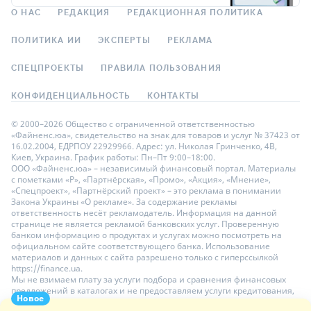
О НАС
РЕДАКЦИЯ
РЕДАКЦИОННАЯ ПОЛИТИКА
ПОЛИТИКА ИИ
ЭКСПЕРТЫ
РЕКЛАМА
СПЕЦПРОЕКТЫ
ПРАВИЛА ПОЛЬЗОВАНИЯ
КОНФИДЕНЦИАЛЬНОСТЬ
КОНТАКТЫ
© 2000–2026 Общество с ограниченной ответственностью
«Файненс.юа», свидетельство на знак для товаров и услуг № 37423 от
16.02.2004, ЕДРПОУ 22929966. Адрес: ул. Николая Гринченко, 4В,
Киев, Украина. График работы: Пн–Пт 9:00–18:00.
ООО «Файненс.юа» – независимый финансовый портал. Материалы
с пометками «Р», «Партнёрская», «Промо», «Акция», «Мнение»,
«Спецпроект», «Партнёрский проект» – это реклама в понимании
Закона Украины «О рекламе». За содержание рекламы
ответственность несёт рекламодатель. Информация на данной
странице не является рекламой банковских услуг. Проверенную
банком информацию о продуктах и услугах можно посмотреть на
официальном сайте соответствующего банка. Использование
материалов и данных с сайта разрешено только с гиперссылкой
https://finance.ua.
Мы не взимаем плату за услуги подбора и сравнения финансовых
предложений в каталогах и не предоставляем услуги кредитования,
Новое
размещения депозитов и страхования. Ваши личные данные на