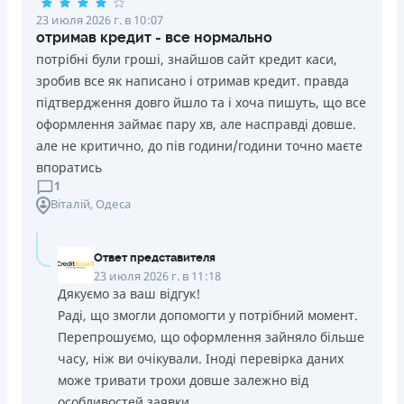
23 июля 2026 г. в 10:07
отримав кредит - все нормально
потрібні були гроші, знайшов сайт кредит каси,
зробив все як написано і отримав кредит. правда
підтвердження довго йшло та і хоча пишуть, що все
оформлення займає пару хв, але насправді довше.
але не критично, до пів години/години точно маєте
впоратись
1
Віталій
, Одеса
Ответ представителя
23 июля 2026 г. в 11:18
Дякуємо за ваш відгук!
Раді, що змогли допомогти у потрібний момент.
Перепрошуємо, що оформлення зайняло більше
часу, ніж ви очікували. Іноді перевірка даних
може тривати трохи довше залежно від
особливостей заявки.