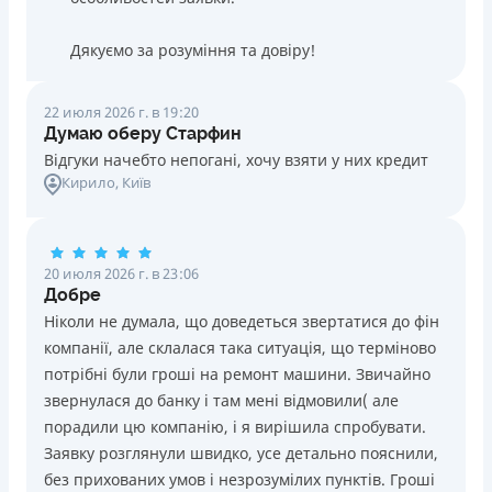
Дякуємо за розуміння та довіру!
22 июля 2026 г. в 19:20
Думаю оберу Старфин
Відгуки начебто непогані, хочу взяти у них кредит
Кирило
, Київ
20 июля 2026 г. в 23:06
Добре
Ніколи не думала, що доведеться звертатися до фін
компанії, але склалася така ситуація, що терміново
потрібні були гроші на ремонт машини. Звичайно
звернулася до банку і там мені відмовили( але
порадили цю компанію, і я вирішила спробувати.
Заявку розглянули швидко, усе детально пояснили,
без прихованих умов і незрозумілих пунктів. Гроші