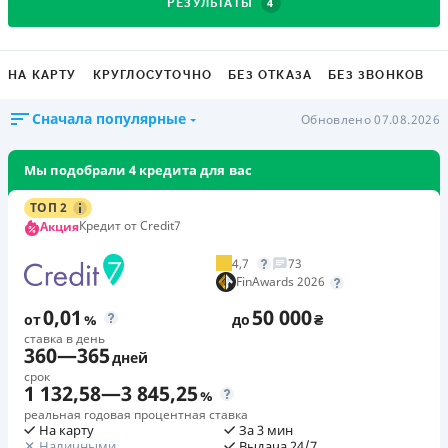
4
РЕЗУЛЬТАТЫ
НА КАРТУ
КРУГЛОСУТОЧНО
БЕЗ ОТКАЗА
БЕЗ ЗВОНКОВ
Сначала популярные
Обновлено 07.08.2026
Мы подобрали 4 кредита для вас
ТОП 2
Кредит от Credit7
Акция
4,7
73
FinAwards 2026
0,01
50 000
от
%
до
₴
ставка в день
360
—
365
дней
срок
1 132,58
—
3 845,25
%
реальная годовая процентная ставка
На карту
За 3 мин
Наличными
Выдача 24/7