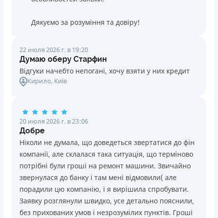
Дякуємо за розуміння та довіру!
22 июля 2026 г. в 19:20
Думаю оберу Старфин
Відгуки начебто непогані, хочу взяти у них кредит
Кирило
, Київ
20 июля 2026 г. в 23:06
Добре
Ніколи не думала, що доведеться звертатися до фін
компанії, але склалася така ситуація, що терміново
потрібні були гроші на ремонт машини. Звичайно
звернулася до банку і там мені відмовили( але
порадили цю компанію, і я вирішила спробувати.
Заявку розглянули швидко, усе детально пояснили,
без прихованих умов і незрозумілих пунктів. Гроші