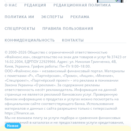
О НАС
РЕДАКЦИЯ
РЕДАКЦИОННАЯ ПОЛИТИКА
ПОЛИТИКА ИИ
ЭКСПЕРТЫ
РЕКЛАМА
СПЕЦПРОЕКТЫ
ПРАВИЛА ПОЛЬЗОВАНИЯ
КОНФИДЕНЦИАЛЬНОСТЬ
КОНТАКТЫ
© 2000–2026 Общество с ограниченной ответственностью
«Файненс.юа», свидетельство на знак для товаров и услуг № 37423 от
16.02.2004, ЕДРПОУ 22929966. Адрес: ул. Николая Гринченко, 4В,
Киев, Украина. График работы: Пн–Пт 9:00–18:00.
ООО «Файненс.юа» – независимый финансовый портал. Материалы
с пометками «Р», «Партнёрская», «Промо», «Акция», «Мнение»,
«Спецпроект», «Партнёрский проект» – это реклама в понимании
Закона Украины «О рекламе». За содержание рекламы
ответственность несёт рекламодатель. Информация на данной
странице не является рекламой банковских услуг. Проверенную
банком информацию о продуктах и услугах можно посмотреть на
официальном сайте соответствующего банка. Использование
материалов и данных с сайта разрешено только с гиперссылкой
https://finance.ua.
Мы не взимаем плату за услуги подбора и сравнения финансовых
предложений в каталогах и не предоставляем услуги кредитования,
Новое
размещения депозитов и страхования. Ваши личные данные на