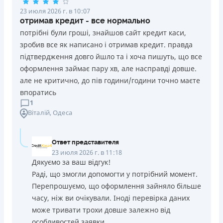
23 июля 2026 г. в 10:07
отримав кредит - все нормально
потрібні були гроші, знайшов сайт кредит каси,
зробив все як написано і отримав кредит. правда
підтвердження довго йшло та і хоча пишуть, що все
оформлення займає пару хв, але насправді довше.
але не критично, до пів години/години точно маєте
впоратись
1
Віталій
, Одеса
Ответ представителя
23 июля 2026 г. в 11:18
Дякуємо за ваш відгук!
Раді, що змогли допомогти у потрібний момент.
Перепрошуємо, що оформлення зайняло більше
часу, ніж ви очікували. Іноді перевірка даних
може тривати трохи довше залежно від
особливостей заявки.