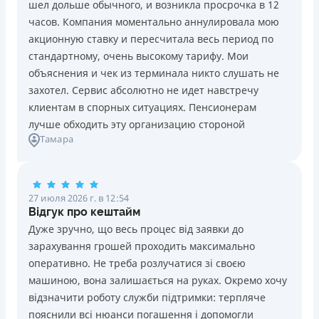
шел дольше обычного, и возникла просрочка в 12
Погашение
Возраст
часов. Компания моментально аннулировала мою
В кассах и терминалах отделений
18 - 70 лет
акционную ставку и пересчитала весь период по
Оплата на расчетный счёт
Преимущества
стандартному, очень высокому тарифу. Мои
Онлайн (через сайт или интернет-банкинг)
Сниженная процентная ставка 0,01% в день для
объяснения и чек из терминала никто слушать не
Через терминалы самообслуживания
новых клиентов на период от 3 до 30 дней (после
захотел. Сервис абсолютно не идет навстречу
Лицензия НБУ
этого стандартная ставка 1%)
клиентам в спорных ситуациях. Пенсионерам
Лицензия НБУ №10
Запрашиваются только данные паспорта, ИНН, номер
лучше обходить эту организацию стороной
Вся информация о кредите
Тамара
банковской карты и телефона
Оформляются кредиты онлайн 24/7. Рассматриваются
100% заявок, в том числе анкеты клиентов с
Подробнее
ПОЛУЧИТЬ ЗАЙМ
проблемной кредитной историей.
27 июля 2026 г. в 12:54
Переводятся деньги на банковскую карту сразу после
Відгук про кештайм
подписания электронного договора о предоставлении
Дуже зручно, що весь процес від заявки до
кредита
зарахування грошей проходить максимально
Дарятся скидки до -99% постоянным клиентам на
оперативно. Не треба розлучатися зі своєю
будущие кредиты согласно программе лояльности
машиною, вона залишається на руках. Окремо хочу
Программа лояльности для постоянных клиентов
відзначити роботу служби підтримки: терпляче
Круглосуточная поддержка
в Viber, Telegram,
пояснили всі нюанси погашення і допомогли