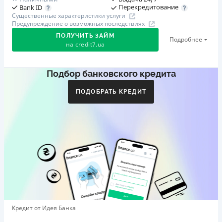
Перекредитование
Bank ID
Существенные характеристики услуги
Предупреждение о возможных последствиях
ПОЛУЧИТЬ ЗАЙМ
Подробнее
на
credit7.ua
Подбор банковского кредита
Акция: «Кешбэк за друга»
Клиент делится реферальной ссылкой с другом. Когда
ПОДОБРАТЬ КРЕДИТ
друг регистрируется и получает первый кредит (от
1000 грн), клиент автоматически получает 400 грн
кешбэка. Акция действует до 10.12.2026
🥉 Бронза FinAwards 2026
Бронзовый призер FinAwards 2026 «Лучшая программа
лояльности»
Первый займ
от 0,01%/день до 30 000 ₴
Повторный займ
Кредит от Идея Банка
от 0,95%/день до 50 000 ₴