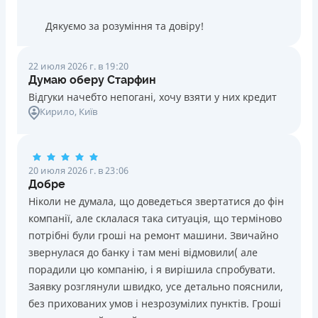
Дякуємо за розуміння та довіру!
22 июля 2026 г. в 19:20
Думаю оберу Старфин
Відгуки начебто непогані, хочу взяти у них кредит
Кирило
, Київ
20 июля 2026 г. в 23:06
Добре
Ніколи не думала, що доведеться звертатися до фін
компанії, але склалася така ситуація, що терміново
потрібні були гроші на ремонт машини. Звичайно
звернулася до банку і там мені відмовили( але
порадили цю компанію, і я вирішила спробувати.
Заявку розглянули швидко, усе детально пояснили,
без прихованих умов і незрозумілих пунктів. Гроші