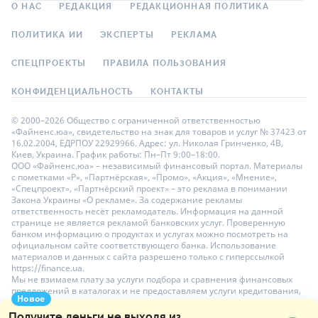
О НАС
РЕДАКЦИЯ
РЕДАКЦИОННАЯ ПОЛИТИКА
ПОЛИТИКА ИИ
ЭКСПЕРТЫ
РЕКЛАМА
СПЕЦПРОЕКТЫ
ПРАВИЛА ПОЛЬЗОВАНИЯ
КОНФИДЕНЦИАЛЬНОСТЬ
КОНТАКТЫ
© 2000–2026 Общество с ограниченной ответственностью
«Файненс.юа», свидетельство на знак для товаров и услуг № 37423 от
16.02.2004, ЕДРПОУ 22929966. Адрес: ул. Николая Гринченко, 4В,
Киев, Украина. График работы: Пн–Пт 9:00–18:00.
ООО «Файненс.юа» – независимый финансовый портал. Материалы
с пометками «Р», «Партнёрская», «Промо», «Акция», «Мнение»,
«Спецпроект», «Партнёрский проект» – это реклама в понимании
Закона Украины «О рекламе». За содержание рекламы
ответственность несёт рекламодатель. Информация на данной
странице не является рекламой банковских услуг. Проверенную
банком информацию о продуктах и услугах можно посмотреть на
официальном сайте соответствующего банка. Использование
материалов и данных с сайта разрешено только с гиперссылкой
https://finance.ua.
Мы не взимаем плату за услуги подбора и сравнения финансовых
предложений в каталогах и не предоставляем услуги кредитования,
Новое
размещения депозитов и страхования. Ваши личные данные на
сайте защищены шифрованием AES-256.
Получите деньги не выходя из