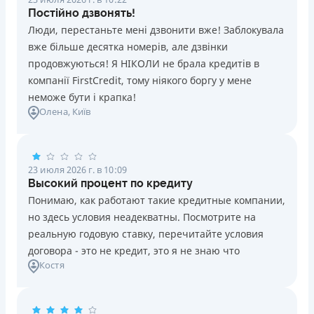
Постійно дзвонять!
Люди, перестаньте мені дзвонити вже! Заблокувала
вже більше десятка номерів, але дзвінки
продовжуються! Я НІКОЛИ не брала кредитів в
компанії FirstCredit, тому ніякого боргу у мене
неможе бути і крапка!
Олена
, Київ
23 июля 2026 г. в 10:09
Высокий процент по кредиту
Понимаю, как работают такие кредитные компании,
но здесь условия неадекватны. Посмотрите на
реальную годовую ставку, перечитайте условия
договора - это не кредит, это я не знаю что
Костя