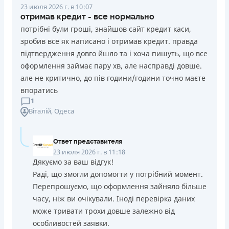
23 июля 2026 г. в 10:07
отримав кредит - все нормально
потрібні були гроші, знайшов сайт кредит каси,
зробив все як написано і отримав кредит. правда
підтвердження довго йшло та і хоча пишуть, що все
оформлення займає пару хв, але насправді довше.
але не критично, до пів години/години точно маєте
впоратись
1
Віталій
, Одеса
Ответ представителя
23 июля 2026 г. в 11:18
Дякуємо за ваш відгук!
Раді, що змогли допомогти у потрібний момент.
Перепрошуємо, що оформлення зайняло більше
часу, ніж ви очікували. Іноді перевірка даних
може тривати трохи довше залежно від
особливостей заявки.