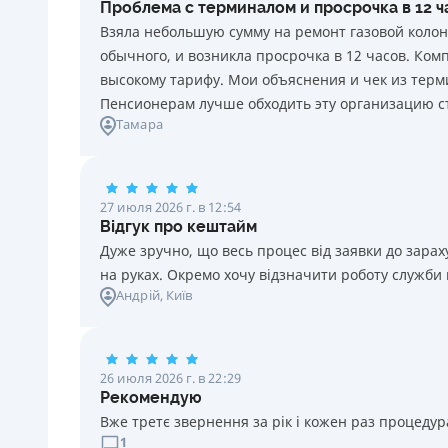
Проблема с терминалом и просрочка в 12 
каждый день нарушения. Штраф не начисляется и не
Взяла небольшую сумму на ремонт газовой колон
уплачивается в течение 3 (трех) календарных дней
обычного, и возникла просрочка в 12 часов. Ко
подряд после окончания срока уплаты
высокому тарифу. Мои объяснения и чек из терми
соответствующего платежа, если Потребитель в этот
Пенсионерам лучше обходить эту организацию с
срок оплатит задолженность по кредиту.
Тамара
Требуемые документы
Паспорт
,
ИНН
Возраст
27 июля 2026 г. в 12:54
18 - 70 лет
Відгук про кештайм
Дуже зручно, що весь процес від заявки до зар
на руках. Окремо хочу відзначити роботу служби
Андрій
, Київ
26 июля 2026 г. в 22:29
Рекомендую
Вже третє звернення за рік і кожен раз процедура
1