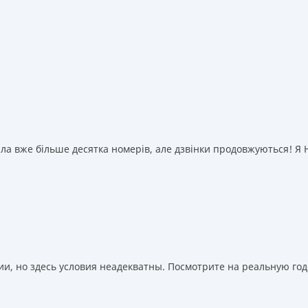
а вже більше десятка номерів, але дзвінки продовжуються! Я НІ
, но здесь условия неадекватны. Посмотрите на реальную годо