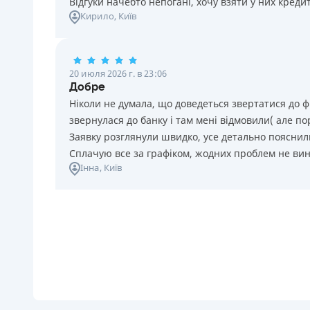
Відгуки начебто непогані, хочу взяти у них креди
Кирило
, Київ
20 июля 2026 г. в 23:06
Добре
Ніколи не думала, що доведеться звертатися до ф
звернулася до банку і там мені відмовили( але п
Заявку розглянули швидко, усе детально пояснили
Сплачую все за графіком, жодних проблем не ви
Інна
, Київ