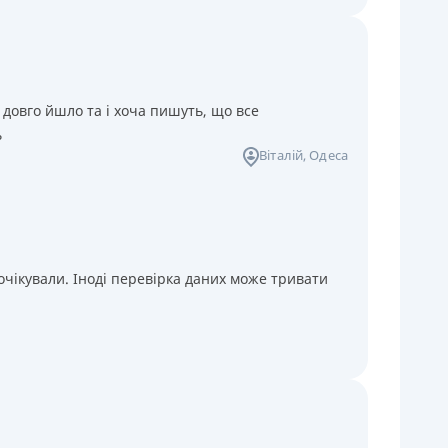
 довго йшло та і хоча пишуть, що все
ь
Віталій
, Одеса
чікували. Іноді перевірка даних може тривати