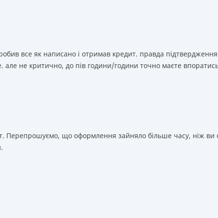
зробив все як написано і отримав кредит. правда підтвердження
. але не критично, до пів години/години точно маєте впоратис
т. Перепрошуємо, що оформлення зайняло більше часу, ніж ви о
.