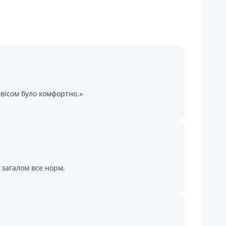
Через терминалы Приватбанка
Через терминалы самообслуживания
ицензия НБУ
ицензия переоформлена 14.03.2024 г.
ся информация о кредите
вісом було комфортно.»
 загалом все норм.