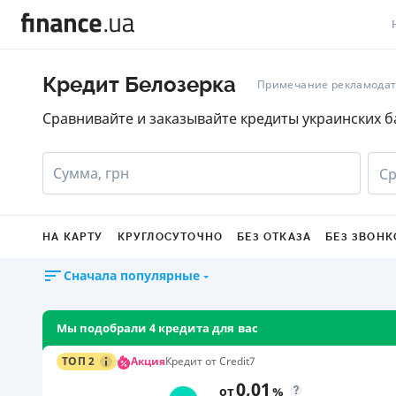
В
Кредит Белозерка
Примечание рекламода
В
Сравнивайте и заказывайте кредиты украинских б
Л
Сумма, грн
Ср
А
Н
НА КАРТУ
КРУГЛОСУТОЧНО
БЕЗ ОТКАЗА
БЕЗ ЗВОНК
С
Сначала популярные
П
Т
Мы подобрали 4 кредита для вас
Р
Акция
ТОП 2
Кредит от Credit7
0,01
от
%