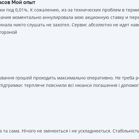
часов Мой опыт
ки под 0,01%. К сожалению, из-за технических проблем в тер
мпания моментально аннулировала мою акционную ставку и пере
нала никто слушать не захотел. Сервис абсолютно не идет нав
тороной
ахування грошей проходить максимально оперативно. Не треба 
 підтримки: терпляче пояснили всі нюанси погашення і допомог
 та сама. Нічого не змінюється і не ускладнюється. Стабільність