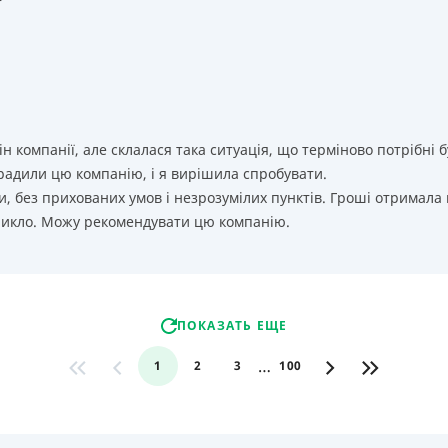
т
ін компанії, але склалася така ситуація, що терміново потрібн
орадили цю компанію, і я вирішила спробувати.
, без прихованих умов і незрозумілих пунктів. Гроші отримала
никло. Можу рекомендувати цю компанію.
ПОКАЗАТЬ ЕЩЕ
…
1
2
3
100