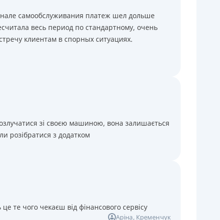
минале самообслуживания платеж шел дольше
считала весь период по стандартному, очень
стречу клиентам в спорных ситуациях.
розлучатися зі своєю машиною, вона залишається
ли розібратися з додатком
 це те чого чекаєш від фінансового сервісу
Аріна
, Кременчук