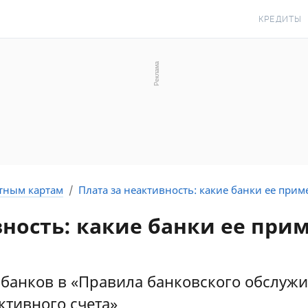
КРЕДИТЫ
КРЕДИТ О
КРЕДИТ Н
КРЕДИТ КР
КРЕДИТ БЕ
С ПЛОХОЙ 
ИСТОРИЕЙ
тным картам
Плата за неактивность: какие банки ее прим
КРЕДИТ С 
ность: какие банки ее прим
ПЕРИОДОМ
СТАТЬИ ПР
ПОДБОР КР
 банков в «Правила банковского обслуж
ктивного счета»
ИПОТЕКА