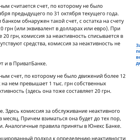
ным считается счет, по которому не было
ября предыдущего по 31 октября текущего года.
 банком обнаружен такой счет, с остатка на счету
0 грн (или эквивалент в долларах или евро). При
е 20 грн, комиссия за неактивность списывается в
сутствуют средства, комиссия за неактивность не
З
п
в
ут и в ПриватБанке.
д
ным счет, по которому не было движений более 12
к на нем превышает 1 тыс. грн собственных
активность (здесь она тоже составляет 20 грн.
е. Здесь комиссия за обслуживание неактивного
в месяц. Причем взиматься она будет до тех пор,
ги. Аналогичные правила приняты в Юнекс Банке.
енцированный подход к определению неактивности