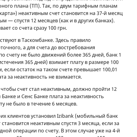
фного плана (ТП). Так, по двум тарифным планам
 карта») неактивным счет становится на 37-й месяц
ым — спустя 12 месяцев (как и в других банках).
ает со счета сразу 100 грн.
твуют в Таскомбанке. Здесь правило
рточного, а для счета до востребования
по счету не было движений более 365 дней, банк 1
стечения 365 дней) взимает плату в размере 100
м, если остаток на таком счете превышает 100,01
ата за неактивность не взимается.
о, чтобы счет стал неактивным, должно пройти 12
Банке и Сенс Банке плата за неактивность
ту не было в течение 6 месяцев.
оих клиентов установил Izibank (мобильный банк
т становится неактивным спустя 3 месяца, если за
дной операции по счету. В этом случае уже на 4-й