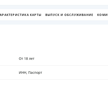
ЕЖЕМЕСЯЧНЫЙ ОБЗОР
ПУТЕВО
КЕШБЭКА
СТРАХО
АРАКТЕРИСТИКА КАРТЫ
ВЫПУСК И ОБСЛУЖИВАНИЕ
КОМИ
ПУТЕВОДИТЕЛИ ПО
ВСЕ СТ
БАНКОВСКИМ КАРТАМ
СТРАХО
ОТЗЫВЫ
КОМПАН
ДОСТАВ
От 18 лет
КОНТАК
ИНН, Паспорт