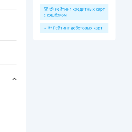
🏆 💳 Рейтинг кредитных карт
с кэшбэком
⭐ 💸 Рейтинг дебетовых карт