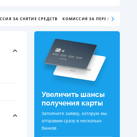
ДИТЕЛИ ПО
ВАНИЮ
ССИЯ ЗА СНЯТИЕ СРЕДСТВ
КОМИССИЯ ЗА ПЕРЕВОД СРЕДСТВ
РАХОВЫЕ ПОЛИСЫ
ВЫЕ КОМПАНИИ
 О СТРАХОВЫХ
ИЯХ
КА И ОПЛАТА
ТЫ
Увеличить шансы
получения карты
Заполните заявку, которую мы
отправим сразу в несколько
банков