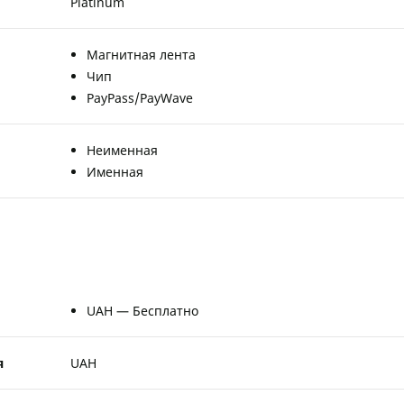
Platinum
Магнитная лента
Чип
PayPass/PayWave
Неименная
Именная
UAH — Бесплатно
я
UAH