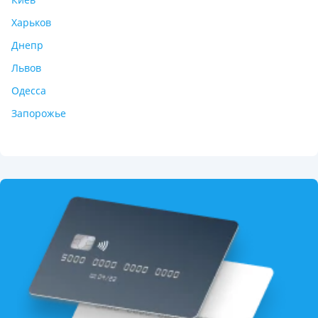
Харьков
Днепр
Львов
Одесса
Запорожье