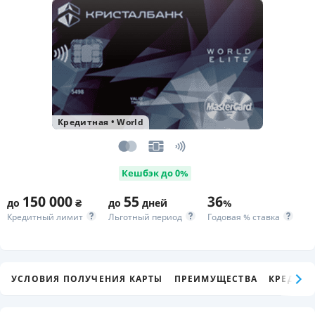
Кредитная
•
World
Кешбэк до 0%
150 000
55
36
до
₴
до
дней
%
Кредитный лимит
Льготный период
Годовая % ставка
УСЛОВИЯ ПОЛУЧЕНИЯ КАРТЫ
ПРЕИМУЩЕСТВА
КРЕДИТ