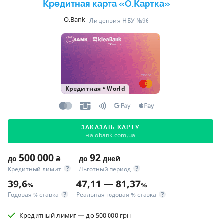
Кредитная карта «O.Картка»
O.Bank
Лицензия НБУ №96
Кредитная
•
World
ЗАКАЗАТЬ КАРТУ
на obank.com.ua
500 000
92
до
₴
до
дней
Кредитный лимит
Льготный период
39,6
47,11 — 81,37
%
%
Годовая % ставка
Реальная годовая % ставка
Кредитный лимит — до 500 000 грн