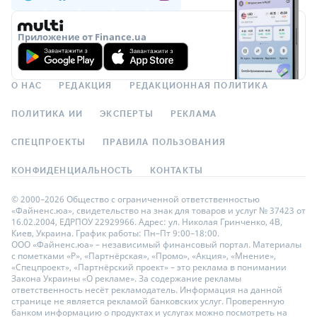
Приложение от Finance.ua
О НАС
РЕДАКЦИЯ
РЕДАКЦИОННАЯ ПОЛИТИКА
ПОЛИТИКА ИИ
ЭКСПЕРТЫ
РЕКЛАМА
СПЕЦПРОЕКТЫ
ПРАВИЛА ПОЛЬЗОВАНИЯ
КОНФИДЕНЦИАЛЬНОСТЬ
КОНТАКТЫ
© 2000–2026 Общество с ограниченной ответственностью
«Файненс.юа», свидетельство на знак для товаров и услуг № 37423 от
16.02.2004, ЕДРПОУ 22929966. Адрес: ул. Николая Гринченко, 4В,
Киев, Украина. График работы: Пн–Пт 9:00–18:00.
ООО «Файненс.юа» – независимый финансовый портал. Материалы
с пометками «Р», «Партнёрская», «Промо», «Акция», «Мнение»,
«Спецпроект», «Партнёрский проект» – это реклама в понимании
Закона Украины «О рекламе». За содержание рекламы
ответственность несёт рекламодатель. Информация на данной
странице не является рекламой банковских услуг. Проверенную
банком информацию о продуктах и услугах можно посмотреть на