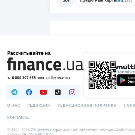
Все
Кредитные карты
3,7
(
3
)
Рассчитывайте на
Приложен
0 800 307 555
звонки бесплатны
О НАС
РЕДАКЦИЯ
РЕДАКЦИОННАЯ ПОЛИТИКА
ПОЛИ
КОНТАКТЫ
© 2000–2026 Общество с ограниченной ответственностью «Файненс.юа»,
работы: Пн–Пт 9:00–18:00.