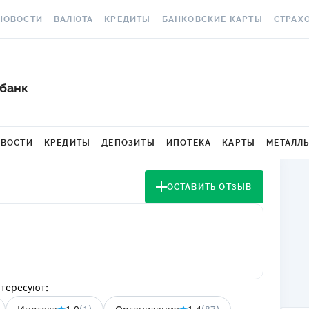
НОВОСТИ
ВАЛЮТА
КРЕДИТЫ
БАНКОВСКИЕ КАРТЫ
СТРАХ
СЕ НОВОСТИ
КУРС ВАЛЮТ
ВСЕ КРЕДИТЫ
ВСЕ БАНКОВСКИЕ КАРТЫ
ОСАГО
АЛЮТА
КРИПТОВАЛЮТА
ПОДБОР КРЕДИТА
КРЕДИТНЫЕ КАРТЫ
СТРАХО
збанк
РАКЕТ 
ИЧНЫЕ ФИНАНСЫ
МІНЯЙЛО
КРЕДИТ ДО ЗАРПЛАТЫ
ДЕБЕТОВЫЕ КАРТЫ
МЕДСТР
ВТОРСКИЕ КОЛОНКИ
МЕЖБАНК
КРЕДИТ ОНЛАЙН
С БЕСПЛАТНЫМ ВЫПУСКОМ
ВОСТИ
КРЕДИТЫ
ДЕПОЗИТЫ
ИПОТЕКА
КАРТЫ
МЕТАЛЛ
И ОБСЛУЖИВАНИЕМ
КАСКО
ОВОСТИ КОМПАНИЙ
НАЛИЧНЫЕ КУРСЫ
КРЕДИТ БЕЗ СПРАВОК
С КЕШБЭКОМ
ЗЕЛЕНА
ОСТАВИТЬ ОТЗЫВ
ПЕЦПРОЕКТЫ
КАРТОЧНЫЕ КУРСЫ
РЕЙТИНГ ОНЛАЙН-
КРЕДИТОВ
ВИРТУАЛЬНЫЕ КАРТЫ
ЭЛЕКТР
ОЛЕЗНО ЗНАТЬ
КУРС НБУ
КРЕДИТНЫЙ КАЛЬКУЛЯТОР
РЕЙТИНГ КАРТ С КЕШБЭКОМ
ДМС ДЛ
ЕСТЫ
КУРС BITCOIN
ИПОТЕКА
РЕЙТИНГ КАРТ ДЛЯ
КАРТА A
ЕДАКЦИЯ
FOREX
ПУТЕШЕСТВИЙ
нтересуют:
ПУТЕВОДИТЕЛИ ПО
СТРАХО
КУРСЫ МЕТАЛЛОВ
КРЕДИТАМ
РЕЙТИНГ ДЕБЕТОВЫХ КАРТ
НЕСЧАС