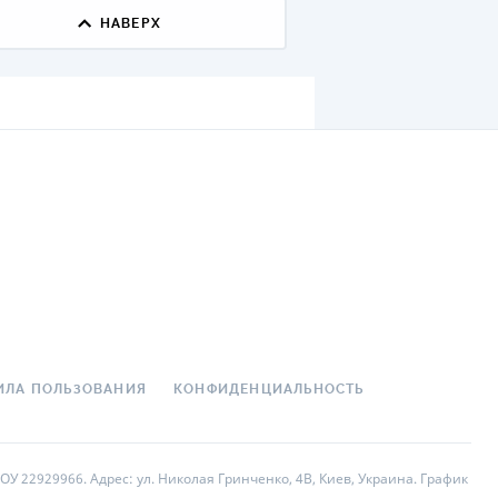
НАВЕРХ
ДИТЕЛИ ПО
ВАНИЮ
РАХОВЫЕ ПОЛИСЫ
ВЫЕ КОМПАНИИ
 О СТРАХОВЫХ
ИЯХ
КА И ОПЛАТА
ТЫ
ИЛА ПОЛЬЗОВАНИЯ
КОНФИДЕНЦИАЛЬНОСТЬ
У 22929966. Адрес: ул. Николая Гринченко, 4В, Киев, Украина. График