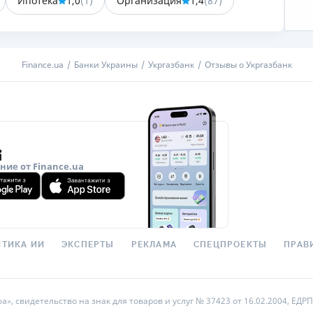
Ипотека
1,0
(
1
)
Организация
1,4
(
87
)
ЕЖЕМЕСЯЧНЫЙ ОБЗОР
ПУТЕВО
КЕШБЭКА
СТРАХО
ПУТЕВОДИТЕЛИ ПО
ВСЕ СТ
Finance.ua
Банки Украины
Укргазбанк
Отзывы о Укргазбанк
БАНКОВСКИМ КАРТАМ
СТРАХО
ОТЗЫВЫ
КОМПАН
ДОСТАВ
ие от Finance.ua
КОНТАК
ТИКА ИИ
ЭКСПЕРТЫ
РЕКЛАМА
СПЕЦПРОЕКТЫ
ПРАВ
 свидетельство на знак для товаров и услуг № 37423 от 16.02.2004, ЕДРПО