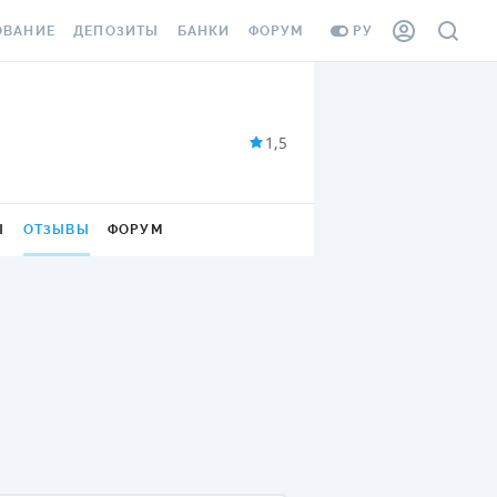
ОВАНИЕ
ДЕПОЗИТЫ
БАНКИ
ФОРУМ
РУ
ВСЕ ДЕПОЗИТЫ
ВСЕ БАНКИ
ВАНИЕ ЖИЛЬЯ ОТ
ДЕПОЗИТЫ В USD
ОТЗЫВЫ О БАНКАХ
1,5
И ШАХЕДОВ
ДЕПОЗИТЫ В EUR
МИКРОФИНАНСОВЫЕ
АХОВКА ЗАГРАНИЦУ
ОРГАНИЗАЦИИ
БОНУС К ДЕПОЗИТАМ
Ы
ОТЗЫВЫ
ФОРУМ
ОТЗЫВЫ ОБ МФО
УСЛОВИЯ АКЦИИ
Я КАРТА
ВОПРОСЫ И ОТВЕТЫ
ОННАЯ ВИНЬЕТКА
ДЕПОЗИТНЫЙ КАЛЬКУЛЯТОР
Я СОТРУДНИКОВ
ПУТЕВОДИТЕЛИ ПО
SSISTANCE
СБЕРЕЖЕНИЯМ
ВАНИЕ ОТ
ТНЫХ СЛУЧАЕВ