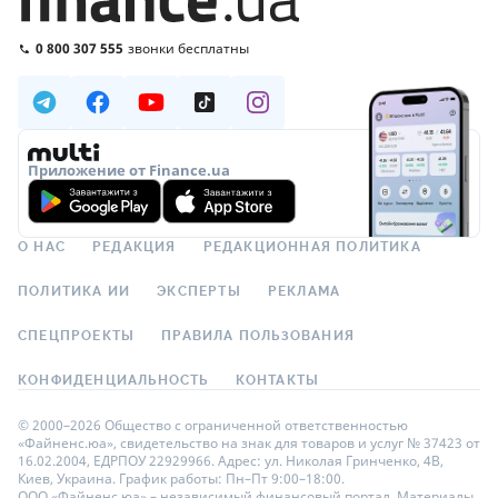
0 800 307 555
звонки бесплатны
Приложение от Finance.ua
О НАС
РЕДАКЦИЯ
РЕДАКЦИОННАЯ ПОЛИТИКА
ПОЛИТИКА ИИ
ЭКСПЕРТЫ
РЕКЛАМА
СПЕЦПРОЕКТЫ
ПРАВИЛА ПОЛЬЗОВАНИЯ
КОНФИДЕНЦИАЛЬНОСТЬ
КОНТАКТЫ
© 2000–2026 Общество с ограниченной ответственностью
«Файненс.юа», свидетельство на знак для товаров и услуг № 37423 от
16.02.2004, ЕДРПОУ 22929966. Адрес: ул. Николая Гринченко, 4В,
Киев, Украина. График работы: Пн–Пт 9:00–18:00.
ООО «Файненс.юа» – независимый финансовый портал. Материалы