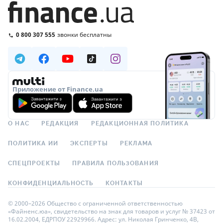
0 800 307 555
звонки бесплатны
Приложение от Finance.ua
О НАС
РЕДАКЦИЯ
РЕДАКЦИОННАЯ ПОЛИТИКА
ПОЛИТИКА ИИ
ЭКСПЕРТЫ
РЕКЛАМА
СПЕЦПРОЕКТЫ
ПРАВИЛА ПОЛЬЗОВАНИЯ
КОНФИДЕНЦИАЛЬНОСТЬ
КОНТАКТЫ
© 2000–2026 Общество с ограниченной ответственностью
«Файненс.юа», свидетельство на знак для товаров и услуг № 37423 от
16.02.2004, ЕДРПОУ 22929966. Адрес: ул. Николая Гринченко, 4В,