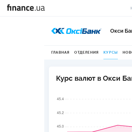
В
Окси Ба
В
Л
ГЛАВНАЯ
ОТДЕЛЕНИЯ
КУРСЫ
НОВ
А
Н
Курс валют в Окси Ба
С
П
Т
Р