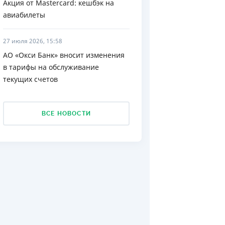
Акция от Mastercard: кешбэк на
авиабилеты
ДИТЕЛИ ПО
ВАНИЮ
27 июля 2026, 15:58
РАХОВЫЕ ПОЛИСЫ
АО «Окси Банк» вносит изменения
ВЫЕ КОМПАНИИ
в тарифы на обслуживание
текущих счетов
 О СТРАХОВЫХ
ИЯХ
ВСЕ НОВОСТИ
КА И ОПЛАТА
ТЫ