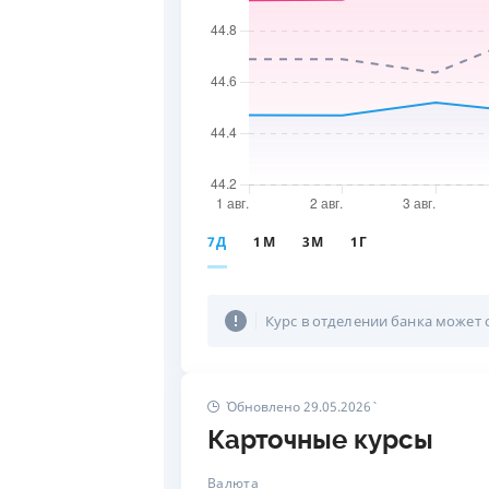
7Д
1М
3М
1Г
Курс в отделении банка может 
Обновлено 29.05.2026
Карточные курсы
Валюта