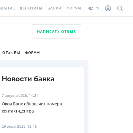
ОВАНИЕ
ДЕПОЗИТЫ
БАНКИ
ФОРУМ
РУ
ВСЕ ДЕПОЗИТЫ
ВСЕ БАНКИ
НАПИСАТЬ ОТЗЫВ
ВАНИЕ ЖИЛЬЯ ОТ
ДЕПОЗИТЫ В USD
ОТЗЫВЫ О БАНКАХ
И ШАХЕДОВ
ДЕПОЗИТЫ В EUR
МИКРОФИНАНСОВЫЕ
АХОВКА ЗАГРАНИЦУ
ОТЗЫВЫ
ФОРУМ
ОРГАНИЗАЦИИ
БОНУС К ДЕПОЗИТАМ
ОТЗЫВЫ ОБ МФО
УСЛОВИЯ АКЦИИ
Я КАРТА
Новости банка
ВОПРОСЫ И ОТВЕТЫ
ОННАЯ ВИНЬЕТКА
ДЕПОЗИТНЫЙ КАЛЬКУЛЯТОР
7 августа 2026, 14:21
Я СОТРУДНИКОВ
Окси Банк обновляет номера
ПУТЕВОДИТЕЛИ ПО
контакт-центра
SSISTANCE
СБЕРЕЖЕНИЯМ
ВАНИЕ ОТ
29 июля 2026, 13:46
ТНЫХ СЛУЧАЕВ